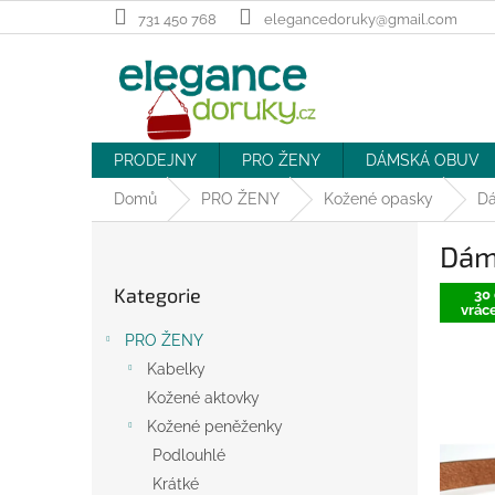
Přejít
731 450 768
elegancedoruky@gmail.com
na
obsah
PRODEJNY
PRO ŽENY
DÁMSKÁ OBUV
Domů
PRO ŽENY
Kožené opasky
Dá
P
Dám
o
Přeskočit
s
Kategorie
kategorie
30 
t
vráce
r
PRO ŽENY
a
Kabelky
n
Kožené aktovky
n
í
Kožené peněženky
p
Podlouhlé
a
Krátké