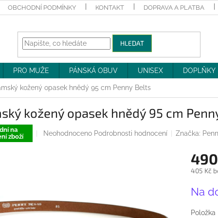
OBCHODNÍ PODMÍNKY
KONTAKT
DOPRAVA A PLATBA
HLEDAT
PRO MUŽE
PÁNSKÁ OBUV
UNISEX
DOPLŇKY
mský kožený opasek hnědý 95 cm Penny Belts
ský kožený opasek hnědý 95 cm Penny
dní na
Průměrné
Neohodnoceno
Podrobnosti hodnocení
Značka:
Penn
ní zboží
hodnocení
produktu
490
je
0,0
405 Kč b
z
Měrná
5
Na d
cena:
hvězdiček.
Položka