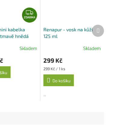
Z
D
ZDARMA
A
Další
ini kabelka
Renapur - vosk na kůži
R
produkt
 tmavě hnědá
125 ml
M
A
Skladem
Skladem
č
299 Kč
Měrná
299 Kč / 1 ks
šíku
cena:
Do košíku
...