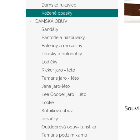
n
Dámské rukavice
e
Kožené opasky
l
DÁMSKÁ OBUV
Sandály
Pantofle a nazouváky
Baleríny a mokasíny
Tenisky a polobotky
Lodičky
Rieker jaro - léto
Tamaris jaro - léto
Jana jaro-léto
Lee Cooper jaro - léto
Looke
Souvi
Kotníková obuv
kozačky
Outddorová obuv- turistika
Tamaris podzim -zima