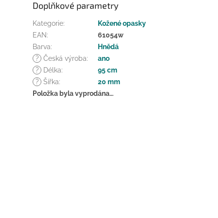
Doplňkové parametry
Kategorie
:
Kožené opasky
EAN
:
61054w
Barva
:
Hnědá
?
Česká výroba
:
ano
?
Délka
:
95 cm
?
Šířka
:
20 mm
Položka byla vyprodána…