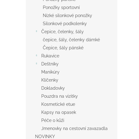
Ponožky sportovní
Nízké silonkové ponožky
Silonkové podkolenky
Čepice, čelenky, šály
čepice, šály, čelenky dámké
Čepice, šály pánské
Rukavice
Deštníky
Manikúry
Klíčenky
Dokladovky
Pouzdra na vizitky
Kosmetické etue
Kapsy na opasek
Péče o kůži
Jmenovky na cestovní zavazadla
NOVINKY