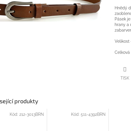
Hnědý d
zaobleno
Pásek j
hrany a 
zabarven
Velikost
Celková 
TISK
sející produkty
Kód:
212-3013BRN
Kód:
511-4392BRN