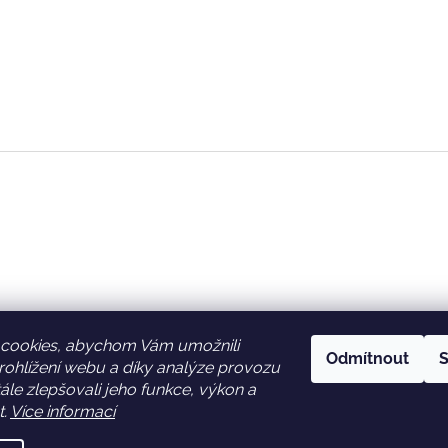
cookies, abychom Vám umožnili
Odmítnout
S
ohlížení webu a díky analýze provozu
Facebook
Věrnostní slevy
le zlepšovali jeho funkce, výkon a
t.
Více informací