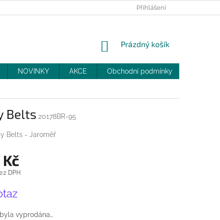
PRODEJNY
SLEVY
MOJE OBJEDNÁVKA
Přihlášení
NÁKUPNÍ
Prázdný košík
KOŠÍK
NOVINKY
AKCE
Obchodní podmínky
DOPRAV
 Belts
20178BR-95
y Belts - Jaroměř
 Kč
ez DPH
otaz
 byla vyprodána…