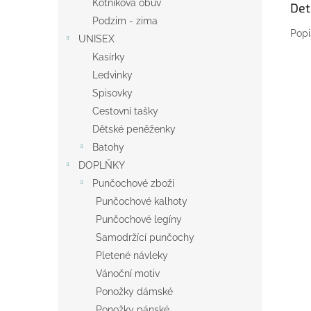
Kotníková obuv
Det
Podzim - zima
Popi
UNISEX
Kasírky
Ledvinky
Spisovky
Cestovní tašky
Dětské peněženky
Batohy
DOPLŇKY
Punčochové zboží
Punčochové kalhoty
Punčochové legíny
Samodržící punčochy
Pletené návleky
Vánoční motiv
Ponožky dámské
Ponožky pánské