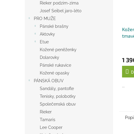
Rieker podzim-zima
Josef Seibel jaro-léto
PRO MUŽE
Pánské brašny
Kožen
Aktovky
tmav
Etue
Kožené peněženky
Dolarovky
1 39
Pánské rukavice
D
Kožené opasky
PÁNSKÁ OBUV
...
Sandály, pantofle
Tenisky, polobotky
Společenská obuv
Rieker
Popi
Tamaris
Lee Cooper