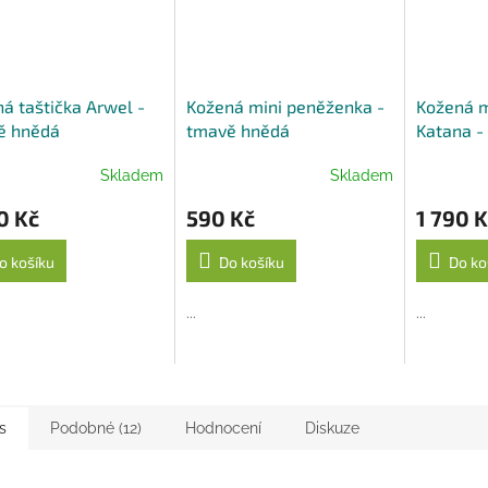
á taštička Arwel -
Kožená mini peněženka -
Kožená m
ě hnědá
tmavě hnědá
Katana -
Skladem
Skladem
0 Kč
590 Kč
1 790 K
o košíku
Do košíku
Do ko
...
...
s
Podobné (12)
Hodnocení
Diskuze