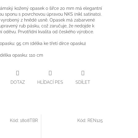
ámský kožený opasek o šířce 20 mm má elegantní
u sponu s povrchovou úpravou NKS (nikl satinato).
e vyrobený z hnědé usně. Opasek má zabarvené
upravený rub pásku, což zaručuje, že nedojde k
í oděvu. Prvotřídní kvalita od českého výrobce.
 opasku: 95 cm (délka ke třetí dírce opasku)
délka opasku: 110 cm
DOTAZ
HLÍDACÍ PES
SDÍLET
Kód:
1808TBR
Kód:
REN125