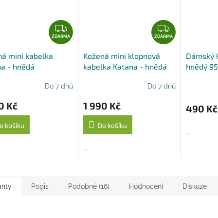
Z
Z
D
D
ZDARMA
ZDARMA
A
A
á mini kabelka
Kožená mini klopnová
Dámský 
R
R
a - hnědá
kabelka Katana - hnědá
hnědý 95
M
M
A
A
Do 7 dnů
Do 7 dnů
0 Kč
1 990 Kč
490 Kč
o košíku
Do košíku
...
...
anty
Popis
Podobné (16)
Hodnocení
Diskuze