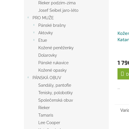
Rieker podzim-zima
Josef Seibel jaro-léto
PRO MUŽE
Pánské brašny
Kožen
Aktovky
Katan
Etue
Kožené peněženky
Dolarovky
1 79
Pánské rukavice
Kožené opasky
D
PÁNSKÁ OBUV
Sandály, pantofle
...
Tenisky, polobotky
Společenská obuv
Rieker
Vari
Tamaris
Lee Cooper