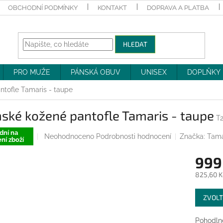
OBCHODNÍ PODMÍNKY
KONTAKT
DOPRAVA A PLATBA
HLEDAT
PRO MUŽE
PÁNSKÁ OBUV
UNISEX
DOPLŇKY
tofle Tamaris - taupe
ské kožené pantofle Tamaris - taupe
T
dní na
Průměrné
Neohodnoceno
Podrobnosti hodnocení
Značka:
Tama
ní zboží
hodnocení
produktu
999
je
0,0
825,60 K
z
Měrná
5
ZVOLT
cena:
hvězdiček.
Pohodlné