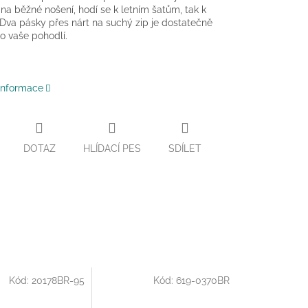
na běžné nošení, hodí se k letním šatům, tak k
Dva pásky přes nárt na suchý zip je dostatečně
ro vaše pohodlí.
 informace
DOTAZ
HLÍDACÍ PES
SDÍLET
Kód:
20178BR-95
Kód:
619-0370BR