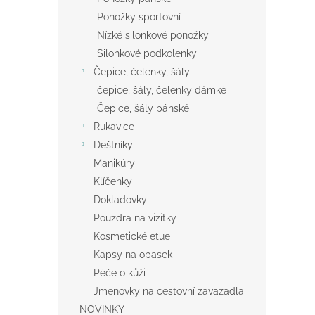
Ponožky sportovní
Nízké silonkové ponožky
Silonkové podkolenky
Čepice, čelenky, šály
čepice, šály, čelenky dámké
Čepice, šály pánské
Rukavice
Deštníky
Manikúry
Klíčenky
Dokladovky
Pouzdra na vizitky
Kosmetické etue
Kapsy na opasek
Péče o kůži
Jmenovky na cestovní zavazadla
NOVINKY