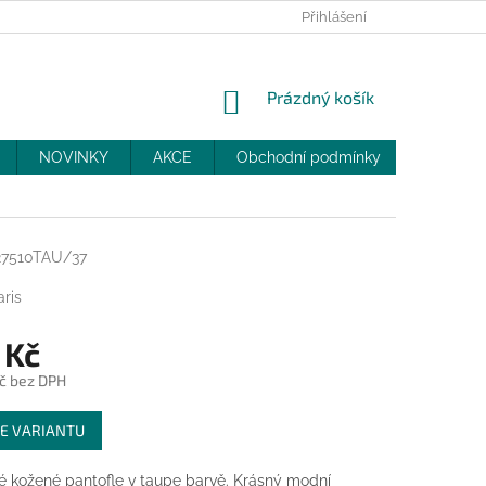
PRODEJNY
SLEVY
MOJE OBJEDNÁVKA
Přihlášení
NÁKUPNÍ
Prázdný košík
KOŠÍK
NOVINKY
AKCE
Obchodní podmínky
DOPRAV
27510TAU/37
ris
 Kč
č bez DPH
E VARIANTU
 kožené pantofle v taupe barvě. Krásný modní