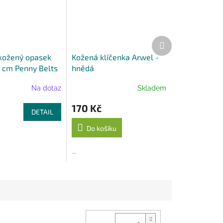
Další
produkt
kožený opasek
Kožená klíčenka Arwel -
 cm Penny Belts
hnědá
Na dotaz
Skladem
170 Kč
DETAIL
Do košíku
...