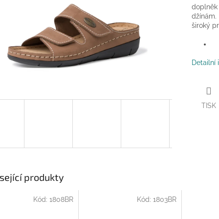
doplněk 
džínám. 
široký p
Detailní
TISK
sející produkty
Kód:
1808BR
Kód:
1803BR