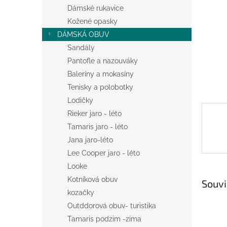
n
Dámské rukavice
e
Kožené opasky
l
DÁMSKÁ OBUV
Sandály
Pantofle a nazouváky
Baleríny a mokasíny
Tenisky a polobotky
Lodičky
Rieker jaro - léto
Tamaris jaro - léto
Jana jaro-léto
Lee Cooper jaro - léto
Looke
Kotníková obuv
Souvi
kozačky
Outddorová obuv- turistika
Tamaris podzim -zima