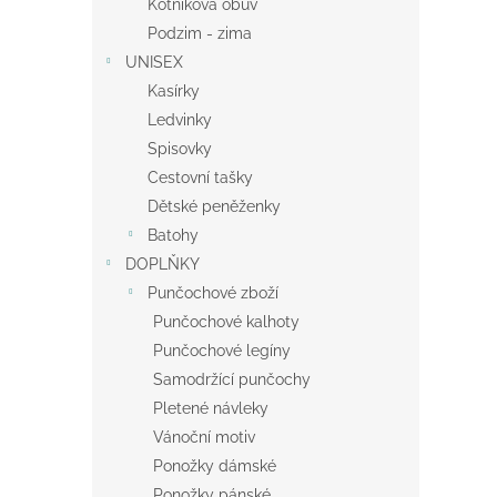
Kotníková obuv
Podzim - zima
UNISEX
Kasírky
Ledvinky
Spisovky
Cestovní tašky
Dětské peněženky
Batohy
DOPLŇKY
Punčochové zboží
Punčochové kalhoty
Punčochové legíny
Samodržící punčochy
Pletené návleky
Vánoční motiv
Ponožky dámské
Ponožky pánské