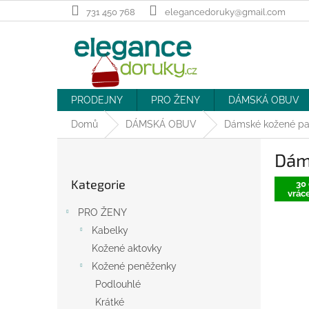
Přejít
731 450 768
elegancedoruky@gmail.com
na
obsah
PRODEJNY
PRO ŽENY
DÁMSKÁ OBUV
Domů
DÁMSKÁ OBUV
Dámské kožené pan
P
Dám
o
Přeskočit
s
Kategorie
kategorie
30 
t
vráce
r
PRO ŽENY
a
Kabelky
n
Kožené aktovky
n
í
Kožené peněženky
p
Podlouhlé
a
Krátké