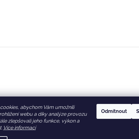
cookies, abychom Vám umožnili
Odmítnout
S
ohlížení webu a díky analýze provozu
Facebook
Věrnostní slevy
le zlepšovali jeho funkce, výkon a
t.
Více informací