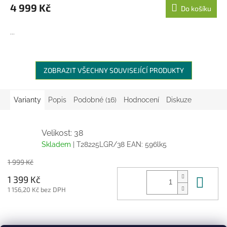
M
4 999 Kč
Do košíku
A
...
ZOBRAZIT VŠECHNY SOUVISEJÍCÍ PRODUKTY
Varianty
Popis
Podobné (16)
Hodnocení
Diskuze
Velikost: 38
Skladem
| T28225LGR/38
EAN:
596lk5
1 999 Kč
Do 
1 399 Kč
1 156,20 Kč bez DPH