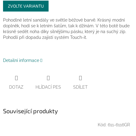
Měrná
ZVOLTE VARIANTU
cena:
Pohodlné letní sandály ve světle béžové barvě. Krásný modní
doplněk, hodí se k letním šatům, tak k džínám. V této botě bude
krásně sedět noha díky silnějšímu pásku, který je na suchý zip.
Pohodlí při dopadu zajistí systém Touch-it.
Detailní informace
DOTAZ
HLÍDACÍ PES
SDÍLET
Související produkty
Kód:
611-6116GR