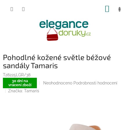
Přejít
NÁKUP
na
obsah
KOŠÍK
Pohodlné kožené světle béžové
sandály Tamaris
T28225LGR/38
30 dní na
Průměrné
Neohodnoceno
Podrobnosti hodnocení
vrácení zboží
hodnocení
Značka:
Tamaris
produktu
je
0,0
z
5
hvězdiček.