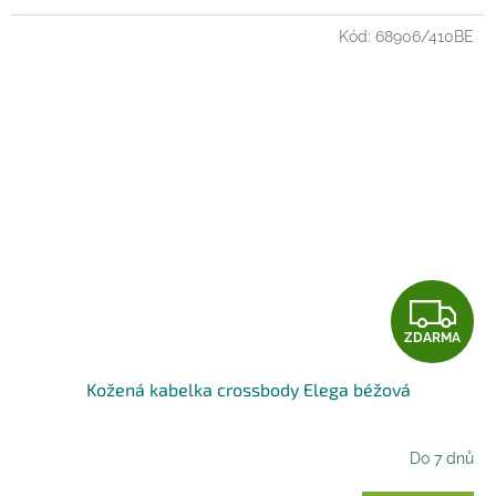
Kód:
68906/410BE
Z
ZDARMA
D
Kožená kabelka crossbody Elega béžová
A
R
Do 7 dnů