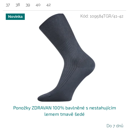
37
38
39
40
42
Kód:
109584TGR/41-42
Novinka
Ponožky ZDRAVAN 100% bavlněné s nestahujícím
lemem tmavě šedé
Do 7 dnů