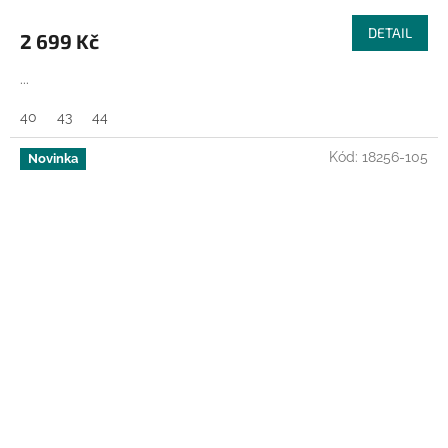
M
DETAIL
2 699 Kč
A
...
40
43
44
Kód:
18256-105
Novinka