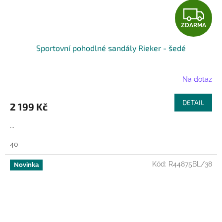
Z
ZDARMA
D
Sportovní pohodlné sandály Rieker - šedé
A
R
Na dotaz
M
DETAIL
2 199 Kč
A
...
40
Kód:
R44875BL/38
Novinka