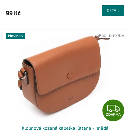
DETAIL
99 Kč
...
Kód:
18103BR
Novinka
Z
ZDARMA
D
Klopnová kožená kabelka Katana - hnědá