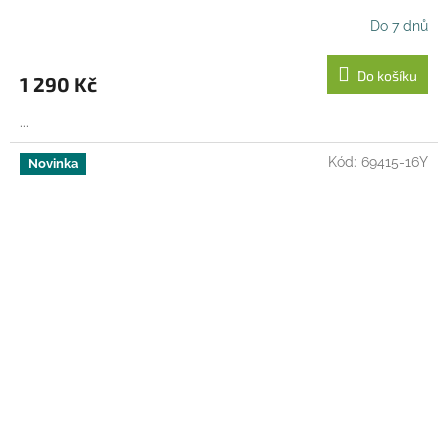
Do 7 dnů
Do košíku
1 290 Kč
...
Kód:
69415-16Y
Novinka