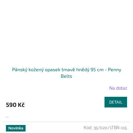
Pánský kožený opasek tmavě hnědý 95 cm - Penny
Belts
Na dotaz
DETAIL
590 Kč
...
Kód:
35/020/1TBR-115
Novinka