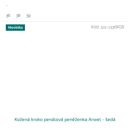
A
...
36
38
39
Kód:
511-1336KGR
Novinka
Kožená kroko penálová peněženka Arwel - šedá