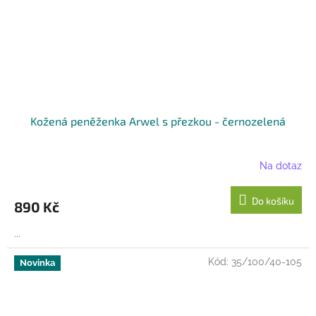
Kožená peněženka Arwel s přezkou - černozelená
Na dotaz
Do košíku
890 Kč
...
Kód:
35/100/40-105
Novinka