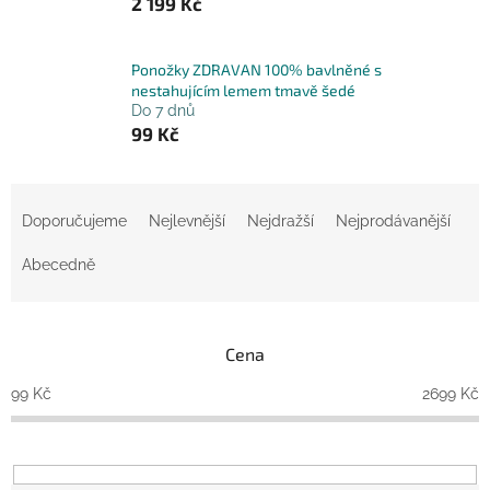
2 199 Kč
Ponožky ZDRAVAN 100% bavlněné s
nestahujícím lemem tmavě šedé
Do 7 dnů
99 Kč
Ř
a
Doporučujeme
Nejlevnější
Nejdražší
Nejprodávanější
z
e
Abecedně
n
í
p
Cena
r
o
99
Kč
2699
Kč
d
u
k
t