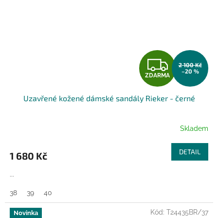
Z
2 100 Kč
–20 %
ZDARMA
D
Uzavřené kožené dámské sandály Rieker - černé
A
R
Skladem
M
DETAIL
1 680 Kč
A
...
38
39
40
Kód:
T24435BR/37
Novinka