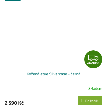
Z
ZDARMA
D
Kožená etue Silvercase - černá
A
R
Skladem
M
Do košíku
2 590 Kč