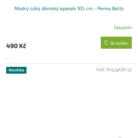
Modrý úzký dámský opasek 105 cm - Penny Belts
Skladem
Do košíku
490 Kč
...
Kód:
R0539GR/37
Novinka