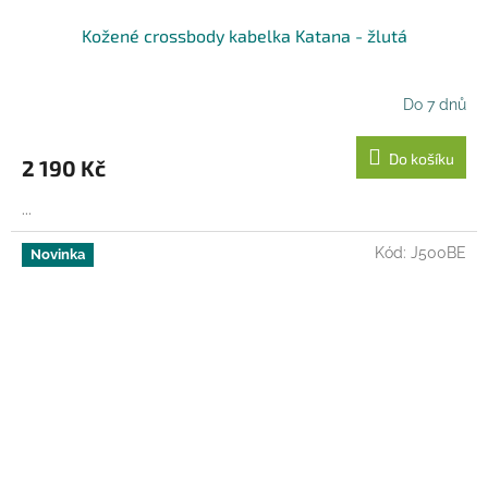
Kožené crossbody kabelka Katana - žlutá
Do 7 dnů
Do košíku
2 190 Kč
...
Kód:
J500BE
Novinka