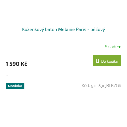
Koženkový batoh Melanie Paris - béžový
Skladem
Do košíku
1 590 Kč
...
Kód:
511-8313BLK/GR
Novinka