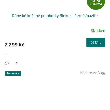
ZDARMA
D
Dámské kožené polobotky Rieker - černé/pazifik
A
R
Skladem
M
DETAIL
2 299 Kč
A
...
38
40
Kód:
22-60B-95
Novinka