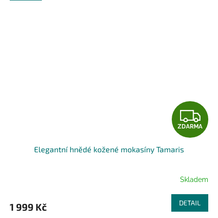
Z
ZDARMA
D
Elegantní hnědé kožené mokasíny Tamaris
A
R
Skladem
M
DETAIL
1 999 Kč