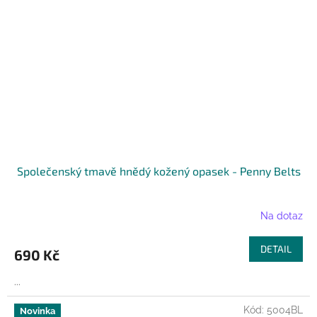
Společenský tmavě hnědý kožený opasek - Penny Belts
Na dotaz
DETAIL
690 Kč
...
Kód:
5004BL
Novinka