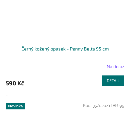
Černý kožený opasek - Penny Belts 95 cm
Na dotaz
DETAIL
590 Kč
...
Kód:
35/020/1TBR-95
Novinka