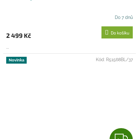
A
R
Do 7 dnů
M
Do košíku
2 499 Kč
A
...
Kód:
R51568BL/37
Novinka
Z