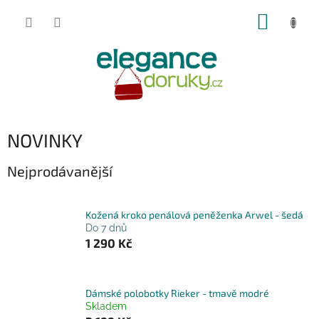
Přejít
NÁKUP
na
obsah
KOŠÍK
NOVINKY
Nejprodávanější
Kožená kroko penálová peněženka Arwel - šedá
Do 7 dnů
1 290 Kč
Dámské polobotky Rieker - tmavě modré
Skladem