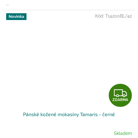
...
Kód:
T14200BL/42
Novinka
Z
ZDARMA
D
Pánské kožené mokasíny Tamaris - černé
A
R
Skladem