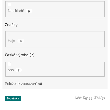
ů
Na skladě
9
Značky
Hajn
0
Česká výroba
?
ano
7
Položek k zobrazení:
18
V
Kód:
R51558TM/37
Novinka
ý
p