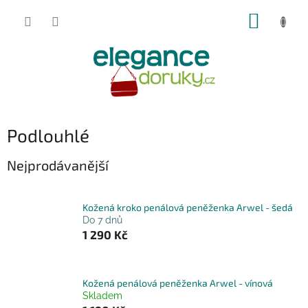
Přejít
NÁKUP
na
obsah
KOŠÍK
Podlouhlé
Nejprodávanější
Kožená kroko penálová peněženka Arwel - šedá
Do 7 dnů
1 290 Kč
Kožená penálová peněženka Arwel - vínová
Skladem