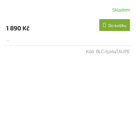
R
Skladem
M
Do košíku
1 890 Kč
A
...
Kód:
BLC/5064TAUPE