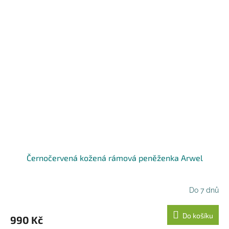
Černočervená kožená rámová peněženka Arwel
Do 7 dnů
Do košíku
990 Kč