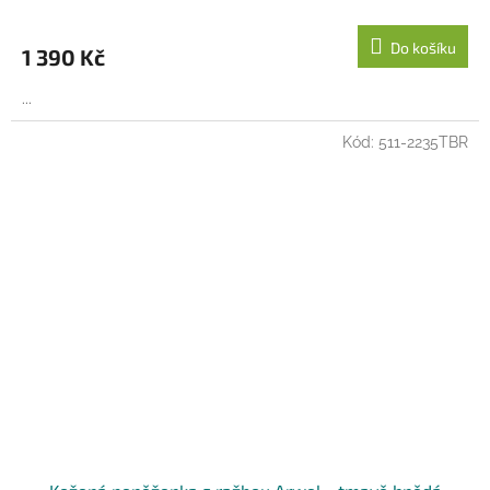
Do košíku
1 390 Kč
...
Kód:
511-2235TBR