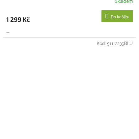
Skladem
Do košíku
1 299 Kč
...
Kód:
511-2235BLU