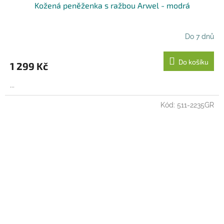
Kožená peněženka s ražbou Arwel - modrá
Do 7 dnů
Do košíku
1 299 Kč
...
Kód:
511-2235GR