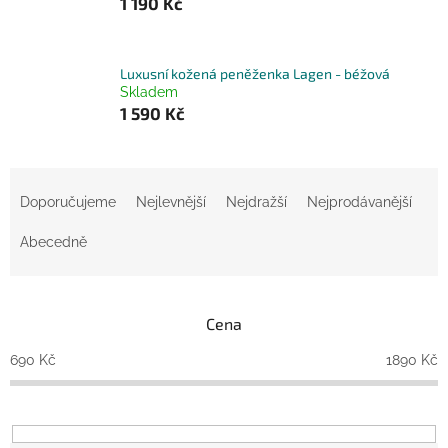
1 190 Kč
Luxusní kožená peněženka Lagen - béžová
Skladem
1 590 Kč
Ř
a
Doporučujeme
Nejlevnější
Nejdražší
Nejprodávanější
z
e
Abecedně
n
í
p
Cena
r
o
690
Kč
1890
Kč
d
u
k
t