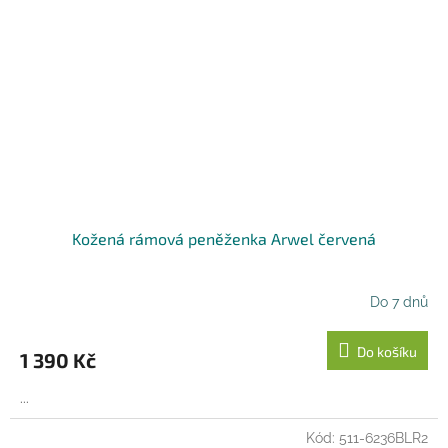
Kožená rámová peněženka Arwel červená
Do 7 dnů
Do košíku
1 390 Kč
...
Kód:
511-6236BLR2