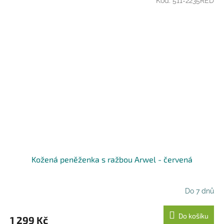
Kód:
511-2235RED
Kožená peněženka s ražbou Arwel - červená
Do 7 dnů
Do košíku
1 299 Kč