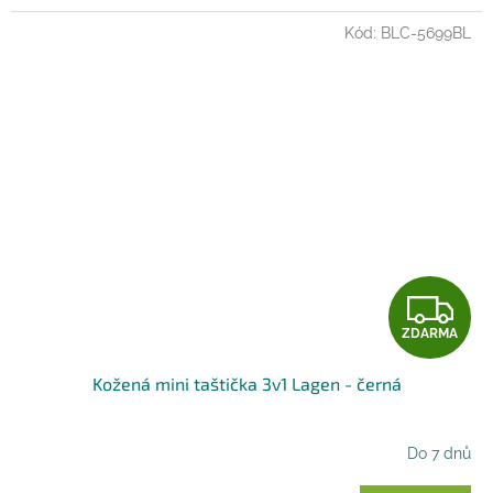
Kód:
BLC-5699BL
Z
ZDARMA
D
Kožená mini taštička 3v1 Lagen - černá
A
R
Do 7 dnů