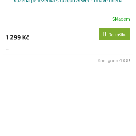
Kožená peněženka s ražbou Arwel - tmavě hnědá
Skladem
Do košíku
1 299 Kč
...
Kód:
9000/DOR