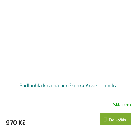
Podlouhlá kožená peněženka Arwel - modrá
Skladem
Do košíku
970 Kč
...