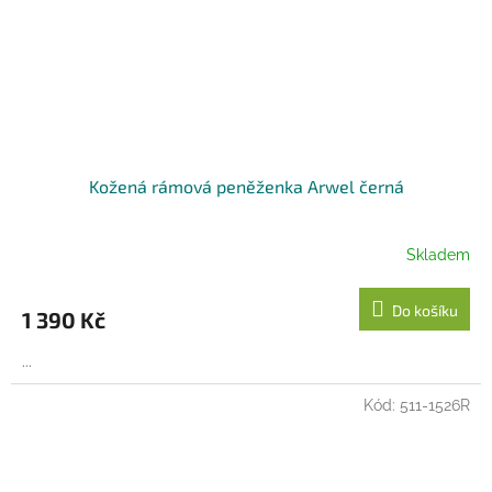
Kožená rámová peněženka Arwel černá
Skladem
Do košíku
1 390 Kč
...
Kód:
511-1526R