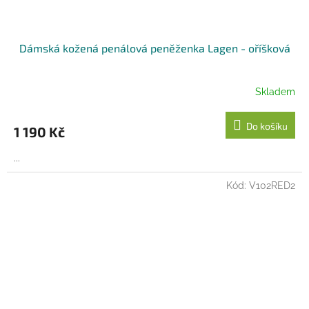
Dámská kožená penálová peněženka Lagen - oříšková
Skladem
Do košíku
1 190 Kč
...
Kód:
V102RED2