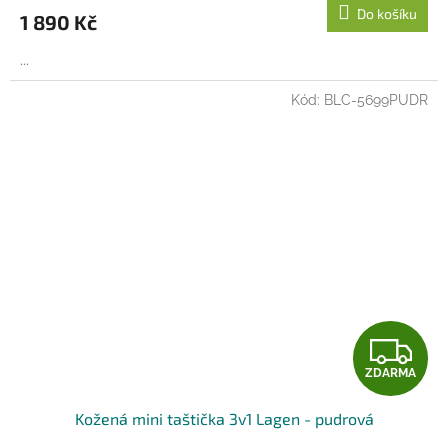
M
Do košíku
1 890 Kč
A
...
Kód:
BLC-5699PUDR
Z
ZDARMA
D
Kožená mini taštička 3v1 Lagen - pudrová
A