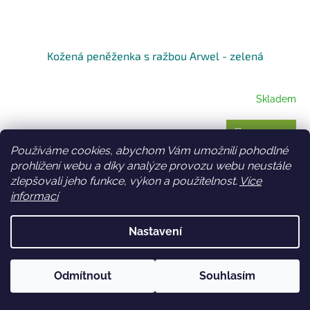
Kožená peněženka s ražbou Arwel - zelená
Skladem
Do košíku
1 299 Kč
Používáme cookies, abychom Vám umožnili pohodlné
prohlížení webu a díky analýze provozu webu neustále
...
zlepšovali jeho funkce, výkon a použitelnost.
Více
informací
NAČÍST 24 DALŠÍCH
S
1
4
Nastavení
t
O
r
88
položek celkem
v
á
l
NAHORU
n
Odmítnout
Souhlasím
á
k
d
o
v
Z
a