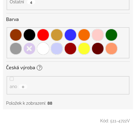
Ostatní
4
Barva
Česká výroba
?
ano
0
Položek k zobrazení:
88
V
Kód:
511-4722V
ý
p