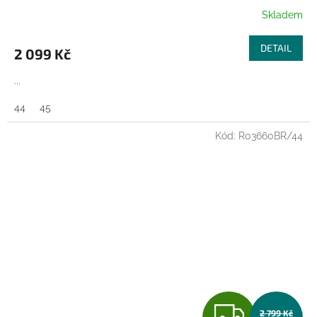
R
Skladem
M
DETAIL
2 099 Kč
A
...
44
45
Kód:
R03660BR/44
Z
2 799 Kč