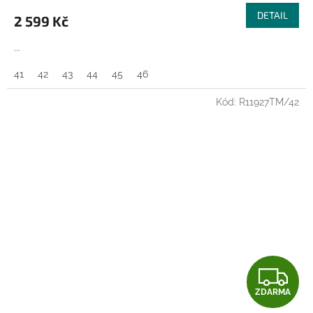
M
DETAIL
2 599 Kč
A
...
41
42
43
44
45
46
Kód:
R11927TM/42
Z
ZDARMA
D