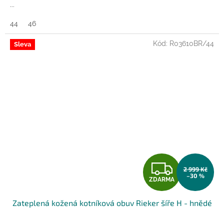
...
44
46
Kód:
R03610BR/44
Sleva
Z
2 999 Kč
–30 %
ZDARMA
D
Zateplená kožená kotníková obuv Rieker šíře H - hnědé
A