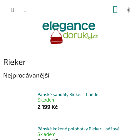
Přejít
NÁKUP
na
obsah
KOŠÍK
Rieker
Nejprodávanější
Pánské sandály Rieker - hnědé
Skladem
2 199 Kč
Pánské kožené polobotky Rieker - béžové
Skladem