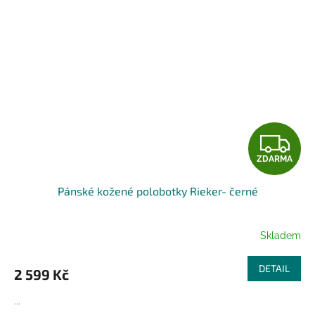
Z
ZDARMA
D
Pánské kožené polobotky Rieker- černé
A
R
Skladem
M
DETAIL
2 599 Kč
A
...