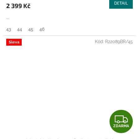
DETAIL
2 399 Kč
A
...
43
44
45
46
Kód:
R22089BR/45
Sleva
Z
ZDARMA
D