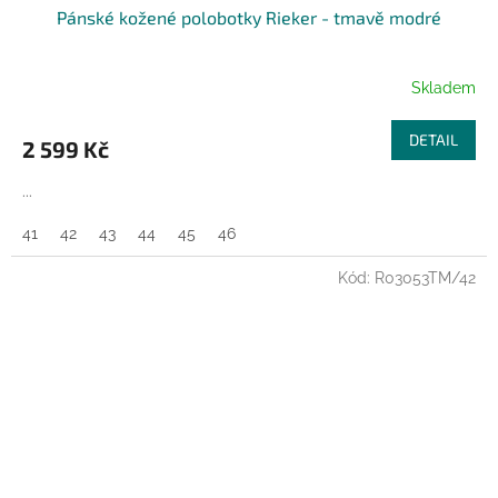
Pánské kožené polobotky Rieker - tmavě modré
A
R
Skladem
M
DETAIL
2 599 Kč
A
...
41
42
43
44
45
46
Kód:
R03053TM/42