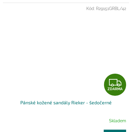
Kód:
R29151GRBL/42
Z
ZDARMA
D
Pánské kožené sandály Rieker - šedočerné
A
R
Skladem
M