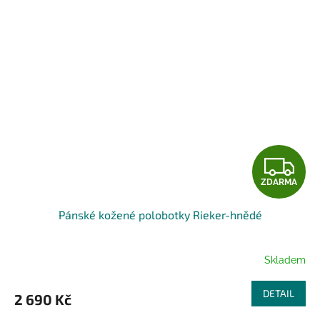
Z
ZDARMA
D
Pánské kožené polobotky Rieker-hnědé
A
R
Skladem
M
DETAIL
2 690 Kč
A