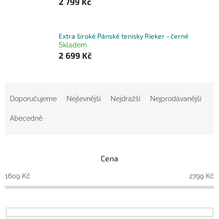
2 799 Kč
Extra široké Pánské tenisky Rieker - černé
Skladem
2 699 Kč
Ř
a
Doporučujeme
Nejlevnější
Nejdražší
Nejprodávanější
z
e
Abecedně
n
í
p
Cena
r
o
1609
Kč
2799
Kč
d
u
k
t