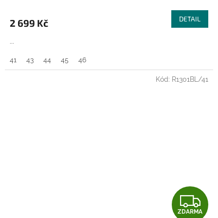
M
DETAIL
2 699 Kč
A
...
41
43
44
45
46
Kód:
R1301BL/41
Z
ZDARMA