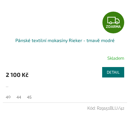
Z
ZDARMA
D
Pánské textilní mokasíny Rieker - tmavě modré
A
R
Skladem
M
DETAIL
2 100 Kč
A
...
40
44
45
Kód:
R29151BLU/42