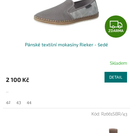
u
k
t
Z
ů
ZDARMA
D
Pánské textilní mokasíny Rieker - šedé
A
R
Skladem
M
DETAIL
2 100 Kč
A
...
42
43
44
Kód:
R2661SBR/43