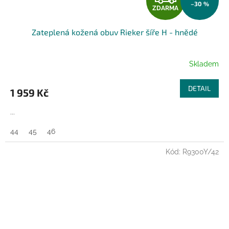
–30 %
ZDARMA
D
Zateplená kožená obuv Rieker šíře H - hnědé
A
R
Skladem
M
DETAIL
1 959 Kč
A
...
44
45
46
Kód:
R9300Y/42