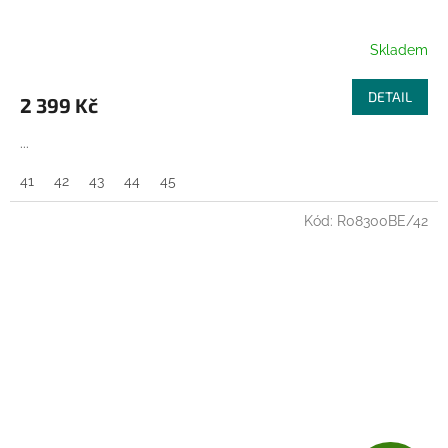
A
R
Skladem
M
DETAIL
2 399 Kč
A
...
41
42
43
44
45
Kód:
R08300BE/42