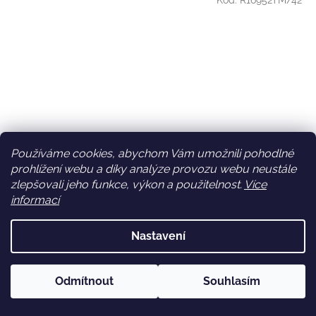
Kód:
R16952TM/42
Používáme cookies, abychom Vám umožnili pohodlné
Z
prohlížení webu a díky analýze provozu webu neustále
zlepšovali jeho funkce, výkon a použitelnost.
Více
ZDARMA
D
informací
Pánské mokasíny pro širší chodidlo Rieker - modré
A
Nastavení
R
Skladem
Odmítnout
Souhlasím
M
DETAIL
2 299 Kč