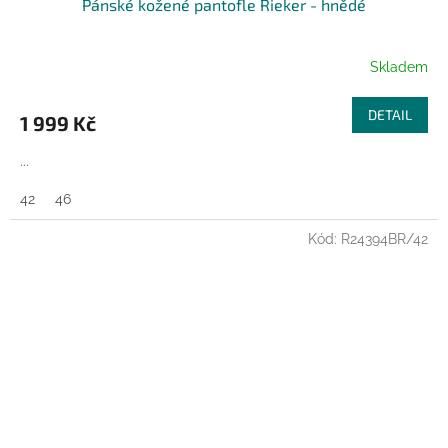
Pánské kožené pantofle Rieker - hnědé
A
R
Skladem
M
DETAIL
1 999 Kč
A
...
42
46
Kód:
R24394BR/42