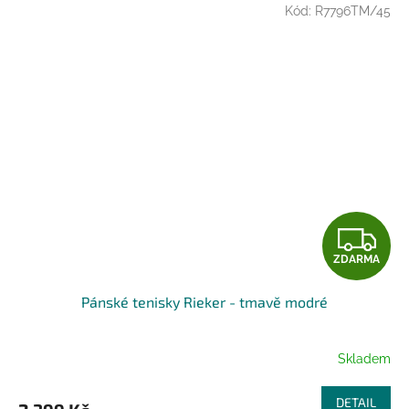
Kód:
R7796TM/45
Z
ZDARMA
D
Pánské tenisky Rieker - tmavě modré
A
R
Skladem
M
DETAIL