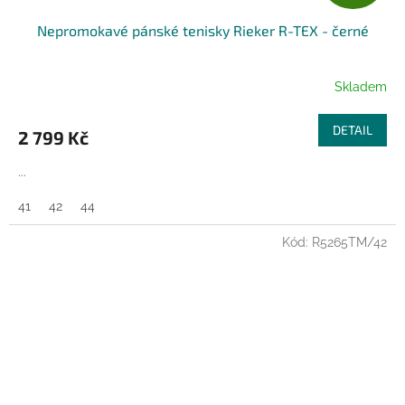
D
Nepromokavé pánské tenisky Rieker R-TEX - černé
A
R
Skladem
M
DETAIL
2 799 Kč
A
...
41
42
44
Kód:
R5265TM/42