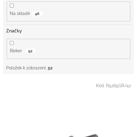
ů
Na skladě
46
Značky
Rieker
52
Položek k zobrazení:
52
V
Kód:
R5265GR/42
ý
p
i
s
p
r
o
d