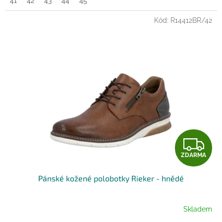
41
42
43
44
45
Kód:
R14412BR/42
Z
ZDARMA
D
Pánské kožené polobotky Rieker - hnědé
A
R
Skladem