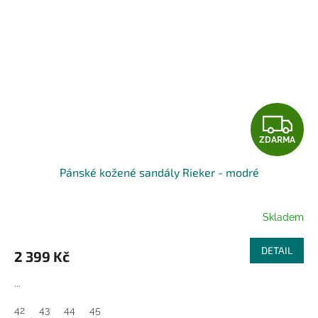
Z
ZDARMA
D
Pánské kožené sandály Rieker - modré
A
R
Skladem
M
DETAIL
2 399 Kč
A
...
42
43
44
45