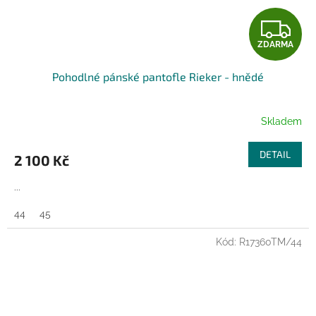
Z
ZDARMA
D
Pohodlné pánské pantofle Rieker - hnědé
A
R
Skladem
M
DETAIL
2 100 Kč
A
...
44
45
Kód:
R17360TM/44