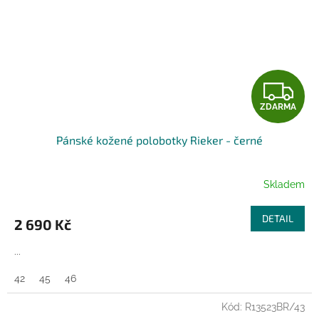
Z
ZDARMA
D
Pánské kožené polobotky Rieker - černé
A
R
Skladem
M
DETAIL
2 690 Kč
A
...
42
45
46
Kód:
R13523BR/43