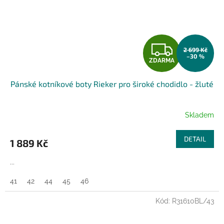
Z
2 699 Kč
–30 %
ZDARMA
D
Pánské kotníkové boty Rieker pro široké chodidlo - žluté
A
R
Skladem
M
DETAIL
1 889 Kč
A
...
41
42
44
45
46
Kód:
R31610BL/43