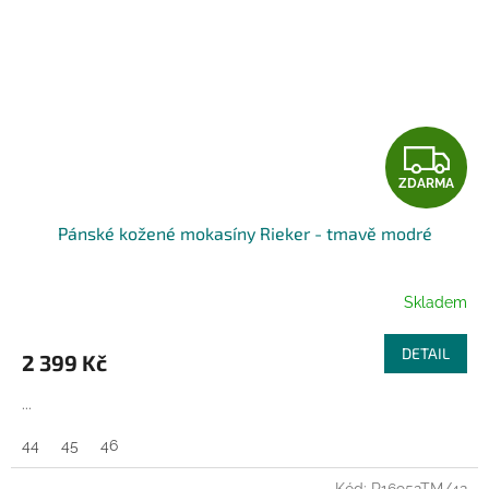
Z
ZDARMA
D
Pánské kožené mokasíny Rieker - tmavě modré
A
R
Skladem
M
DETAIL
2 399 Kč
A
...
44
45
46