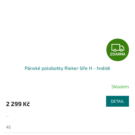
Z
ZDARMA
D
Pánské polobotky Rieker šíře H - hnědé
A
R
Skladem
M
DETAIL
2 299 Kč
A
...
45