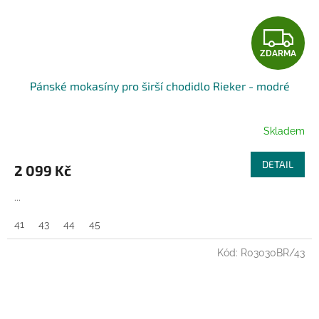
Z
ZDARMA
D
Pánské mokasíny pro širší chodidlo Rieker - modré
A
R
Skladem
M
DETAIL
2 099 Kč
A
...
41
43
44
45
Kód:
R03030BR/43