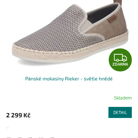
Z
ZDARMA
D
Pánské mokasíny Rieker - světle hnědé
A
R
Skladem
M
DETAIL
2 299 Kč
A
...