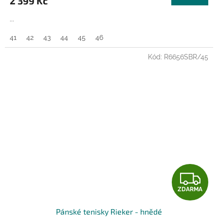
2 399 Kč
A
...
41
42
43
44
45
46
Kód:
R6656SBR/45
Z
ZDARMA
D
Pánské tenisky Rieker - hnědé