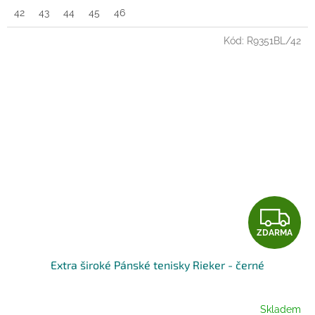
42
43
44
45
46
Kód:
R9351BL/42
Z
ZDARMA
D
Extra široké Pánské tenisky Rieker - černé
A
R
Skladem