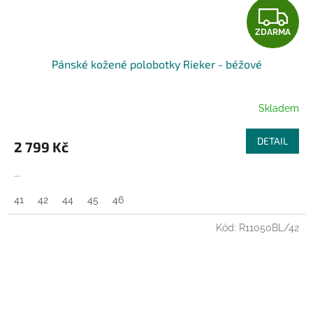
Z
ZDARMA
D
Pánské kožené polobotky Rieker - béžové
A
R
Skladem
M
DETAIL
2 799 Kč
A
...
41
42
44
45
46
Kód:
R11050BL/42