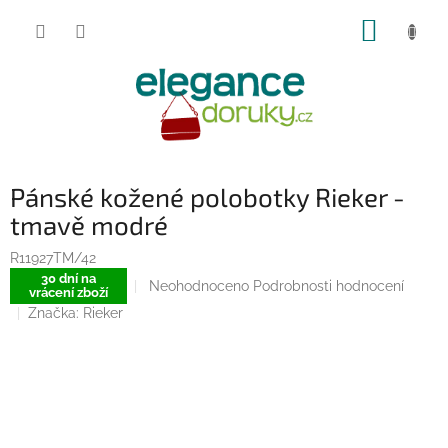
Přejít
NÁKUP
na
obsah
KOŠÍK
Pánské kožené polobotky Rieker -
tmavě modré
R11927TM/42
30 dní na
Průměrné
Neohodnoceno
Podrobnosti hodnocení
vrácení zboží
hodnocení
Značka:
Rieker
produktu
je
0,0
z
5
hvězdiček.