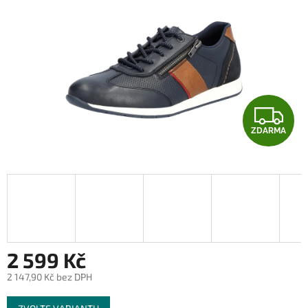
Z
ZDARMA
D
A
R
M
A
2 599 Kč
2 147,90 Kč bez DPH
Měrná