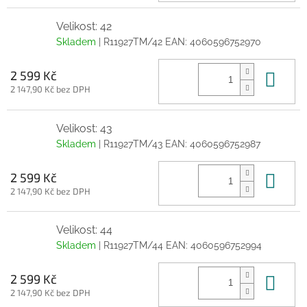
Velikost: 42
Skladem
| R11927TM/42
EAN:
4060596752970
Do 
2 599 Kč
2 147,90 Kč bez DPH
Velikost: 43
Skladem
| R11927TM/43
EAN:
4060596752987
Do 
2 599 Kč
2 147,90 Kč bez DPH
Velikost: 44
Skladem
| R11927TM/44
EAN:
4060596752994
Do 
2 599 Kč
2 147,90 Kč bez DPH