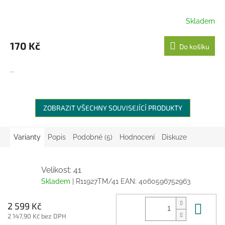
Skladem
170 Kč
Do košíku
...
ZOBRAZIT VŠECHNY SOUVISEJÍCÍ PRODUKTY
Varianty
Popis
Podobné (5)
Hodnocení
Diskuze
Velikost: 41
Skladem
| R11927TM/41
EAN:
4060596752963
Do 
2 599 Kč
2 147,90 Kč bez DPH