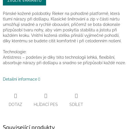
ZVOLTE VARIANTU
cena:
Pánské kožené polobotky Rieker na pohodlné platformě, která
tlumí nárazy při došlapu.
Klasické šněrování a zip v části nártu
umožňují snadné a rychlé obouvání, přičemž se bota dokonale
přizpůsobí tvaru nohy, aby vám poskytla stabilitu a jistotu při
každém kroku. Vnitřní kožená stélka přináší vyjímečné pohodlí,
díky kterému se budete cítit komfortně i při celodenním nošení.
Technologie:
Antistress – podešev je díky této technologii lehká, flexibilní,
absorbuje nárazy při došlapu a snadno se přizpůsobí každé noze.
Detailní informace
DOTAZ
HLÍDACÍ PES
SDÍLET
Související produkty