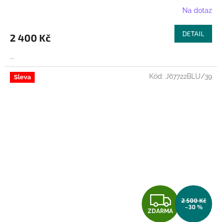
R
Na dotaz
M
DETAIL
2 400 Kč
A
...
Kód:
J67722BLU/39
Sleva
Z
2 500 Kč
–30 %
ZDARMA
D