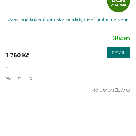
ZDARMA
D
Uzavřené kožené dámské sandály Josef Seibel červené
A
R
Skladem
M
DETAIL
1 760 Kč
A
...
38
39
40
Kód:
J59692BLU/38