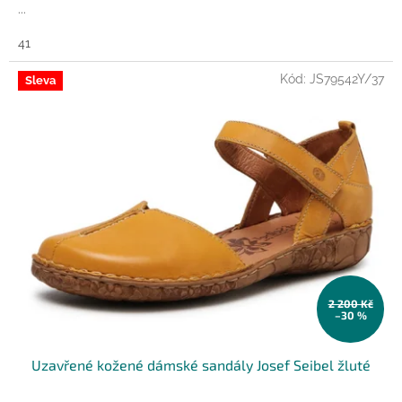
...
41
Kód:
JS79542Y/37
Sleva
2 200 Kč
–30 %
Uzavřené kožené dámské sandály Josef Seibel žluté