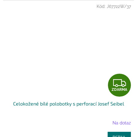
Kód:
J67722W/37
Z
ZDARMA
D
Celokožené bílé polobotky s perforací Josef Seibel
A
R
Na dotaz
M