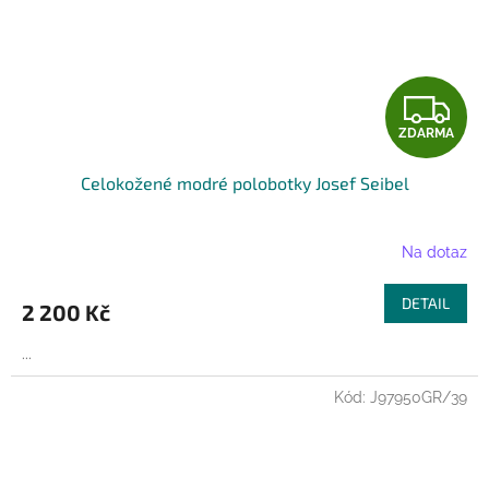
Z
ZDARMA
D
Celokožené modré polobotky Josef Seibel
A
R
Na dotaz
M
DETAIL
2 200 Kč
A
...
Kód:
J97950GR/39