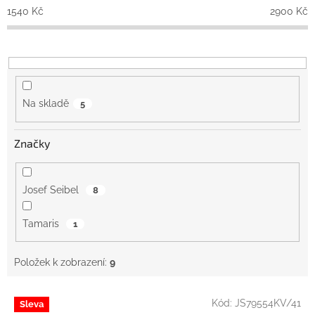
o
1540
Kč
2900
Kč
d
u
k
t
ů
Na skladě
5
Značky
Josef Seibel
8
Tamaris
1
Položek k zobrazení:
9
V
Kód:
JS79554KV/41
Sleva
ý