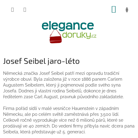
Přejít
NÁKUP
na
obsah
KOŠÍK
Josef Seibel jaro-léto
Německá značka Josef Seibel patří mezi opravdu tradiční
výrobce obuvi.
Byla založena již v roce 1886
panem Carlem
Augustem Seibelem, který ji pojmenoval podle svého syna
Josefa.
Dodnes ji vlastní rodina Seibelů
, dokonce je dnes
ředitelem zase Carl August, pravnuk původního zakladatele.
Firma pořád sídlí v malé vesničce Hauenstein v západním
Německu, ale po celém světě
zaměstnává přes 3.500 lidí
.
Celkově ročně vyprodukuje
více než 6 milionů párů
, které se
prodávají ve 40 zemích. Do vedení firmy přibyla navíc dcera pana
Seibela, která představuje už 5. generaci.