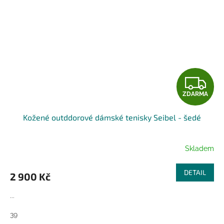
Z
ZDARMA
D
Kožené outddorové dámské tenisky Seibel - šedé
A
R
Skladem
M
DETAIL
2 900 Kč
A
...
39