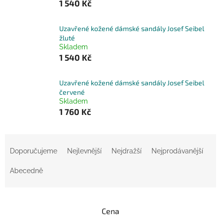
1 540 Kč
Uzavřené kožené dámské sandály Josef Seibel
žluté
Skladem
1 540 Kč
Uzavřené kožené dámské sandály Josef Seibel
červené
Skladem
1 760 Kč
Ř
a
Doporučujeme
Nejlevnější
Nejdražší
Nejprodávanější
z
e
Abecedně
n
í
p
Cena
r