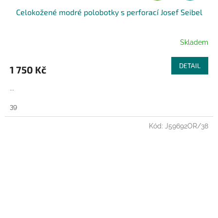
Celokožené modré polobotky s perforací Josef Seibel
A
R
Skladem
M
DETAIL
1 750 Kč
A
...
39
Kód:
J59692OR/38