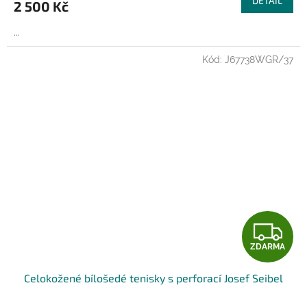
DETAIL
2 500 Kč
A
...
Kód:
J67738WGR/37
Z
ZDARMA
D
Celokožené bílošedé tenisky s perforací Josef Seibel
A