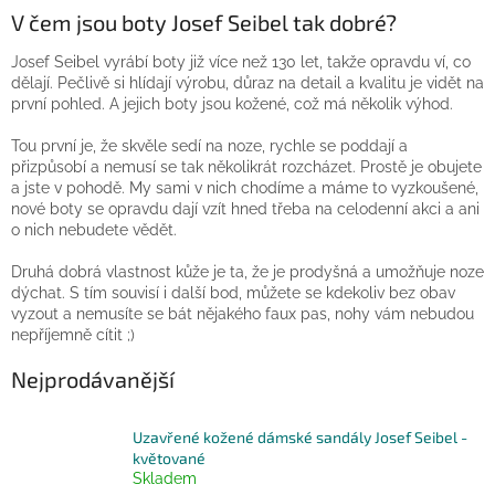
V čem jsou boty Josef Seibel tak dobré?
Josef Seibel
vyrábí boty již více než 130 let
, takže opravdu ví, co
dělají. Pečlivě si hlídají výrobu, důraz na detail a kvalitu je vidět na
první pohled. A jejich boty jsou kožené, což má několik výhod.
Tou první je, že
skvěle sedí na noze, rychle se poddají a
přizpůsobí
a nemusí se tak několikrát rozcházet. Prostě je obujete
a jste v pohodě. My sami v nich chodíme a máme to vyzkoušené,
nové boty se opravdu dají vzít hned třeba na celodenní akci a
ani
o nich nebudete vědět
.
Druhá dobrá vlastnost kůže je ta, že
je prodyšná a umožňuje noze
dýchat
. S tím souvisí i další bod, můžete se kdekoliv bez obav
vyzout a nemusíte se bát nějakého faux pas, nohy vám nebudou
nepříjemně cítit ;)
Nejprodávanější
Uzavřené kožené dámské sandály Josef Seibel -
květované
Skladem