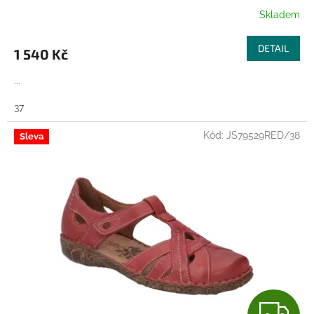
Skladem
DETAIL
1 540 Kč
...
37
Kód:
JS79529RED/38
Sleva
Z