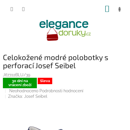
Přejít
NÁKUP
na
obsah
KOŠÍK
Celokožené modré polobotky s
perforací Josef Seibel
J67722BLU/39
30 dní na
Sleva
vrácení zboží
Průměrné
Neohodnoceno
Podrobnosti hodnocení
hodnocení
Značka:
Josef Seibel
produktu
je
0,0
z
5
hvězdiček.