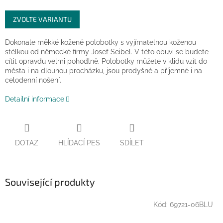
Měrná
ZVOLTE VARIANTU
cena:
Dokonale měkké kožené polobotky s vyjímatelnou koženou
stélkou od německé firmy Josef Seibel. V této obuvi se budete
cítit opravdu velmi pohodlně.
Polobotky můžete v klidu vzít do
města i na dlouhou procházku, jsou prodyšné a příjemné i na
celodenní nošení.
Detailní informace
DOTAZ
HLÍDACÍ PES
SDÍLET
Související produkty
Kód:
69721-06BLU