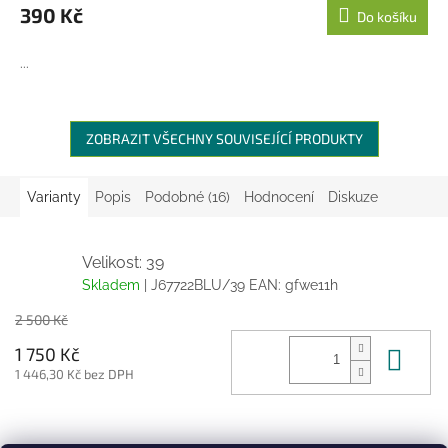
390 Kč
Do košíku
...
ZOBRAZIT VŠECHNY SOUVISEJÍCÍ PRODUKTY
Varianty
Popis
Podobné (16)
Hodnocení
Diskuze
Velikost: 39
Skladem
| J67722BLU/39
EAN:
gfwe11h
2 500 Kč
Do 
1 750 Kč
1 446,30 Kč bez DPH