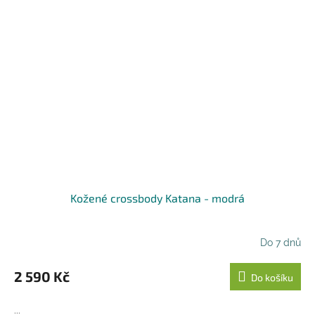
Kožené crossbody Katana - modrá
Do 7 dnů
2 590 Kč
Do košíku
...