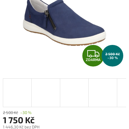
Z
2 500 Kč
–30 %
ZDARMA
D
A
R
M
A
2 500 Kč
–30 %
1 750 Kč
1 446,30 Kč bez DPH