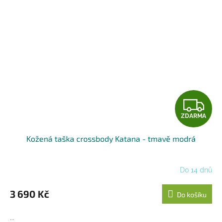
Z
ZDARMA
D
Kožená taška crossbody Katana - tmavě modrá
A
R
Do 14 dnů
M
3 690 Kč
Do košíku
A
...