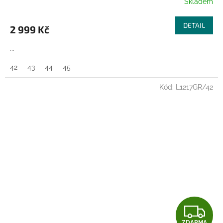
Skladem
M
DETAIL
2 999 Kč
A
...
42
43
44
45
Kód:
L1217GR/42
Z
ZDARMA