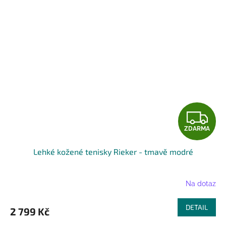
Z
ZDARMA
D
Lehké kožené tenisky Rieker - tmavě modré
A
R
Na dotaz
M
DETAIL
2 799 Kč
A