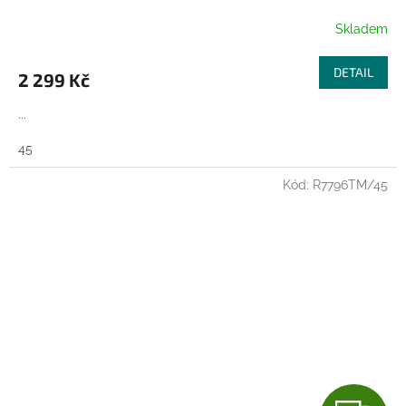
R
Skladem
M
DETAIL
2 299 Kč
A
...
45
Kód:
R7796TM/45