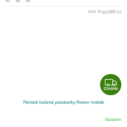
42
45
46
Kód:
R13523BR/43
Z
ZDARMA
D
Pánské kožené polobotky Rieker-hnědé
A
R
Skladem