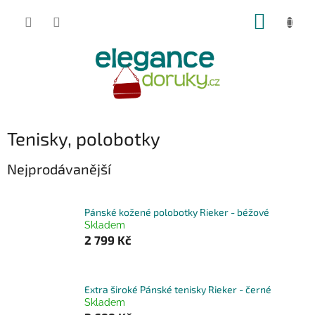
Přejít
NÁKUP
na
obsah
KOŠÍK
Tenisky, polobotky
Nejprodávanější
Pánské kožené polobotky Rieker - béžové
Skladem
2 799 Kč
Extra široké Pánské tenisky Rieker - černé
Skladem