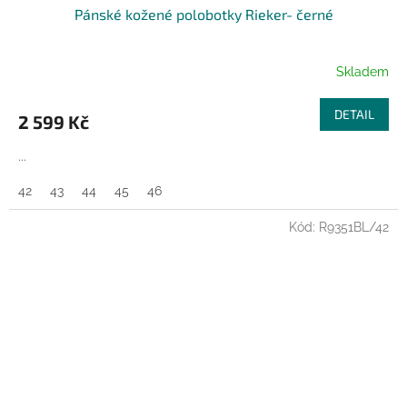
Pánské kožené polobotky Rieker- černé
A
R
Skladem
M
DETAIL
2 599 Kč
A
...
42
43
44
45
46
Kód:
R9351BL/42