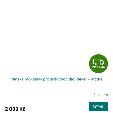
Z
ZDARMA
D
Pánské mokasíny pro širší chodidlo Rieker - modré
A
R
Skladem
M
DETAIL
2 099 Kč