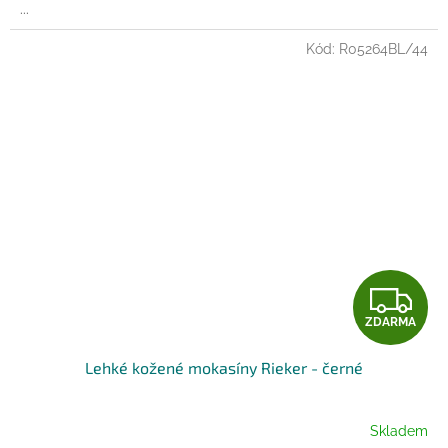
...
Kód:
R05264BL/44
Z
ZDARMA
D
Lehké kožené mokasíny Rieker - černé
A
R
Skladem