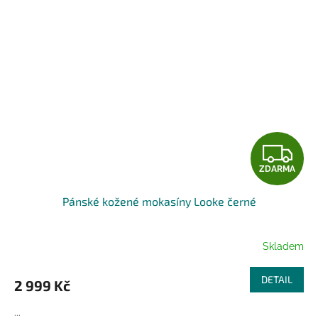
Z
ZDARMA
D
Pánské kožené mokasíny Looke černé
A
R
Skladem
M
DETAIL
2 999 Kč
A
...