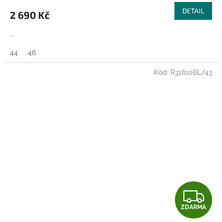
M
DETAIL
2 690 Kč
A
...
44
46
Kód:
R31610BL/43
Z
ZDARMA
D