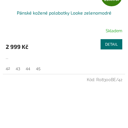
D
Pánské kožené polobotky Looke zelenomodré
A
R
Skladem
M
DETAIL
2 999 Kč
A
...
42
43
44
45
Kód:
R08300BE/42