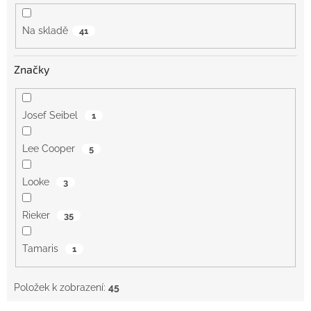
ů
Na skladě
41
Značky
Josef Seibel
1
Lee Cooper
5
Looke
3
Rieker
35
Tamaris
1
Položek k zobrazení:
45