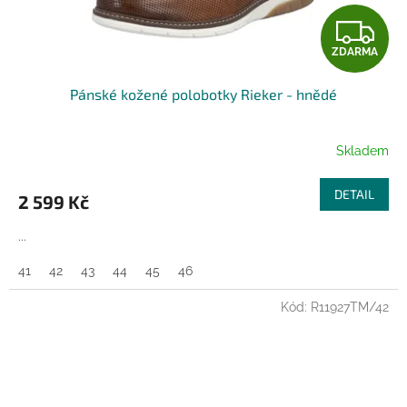
Z
ZDARMA
D
Pánské kožené polobotky Rieker - hnědé
A
R
Skladem
M
DETAIL
2 599 Kč
A
...
41
42
43
44
45
46
Kód:
R11927TM/42