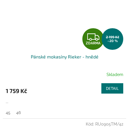
Z
2 199 Kč
–20 %
ZDARMA
D
Pánské mokasíny Rieker - hnědé
A
R
Skladem
M
DETAIL
1 759 Kč
A
...
45
46
Kód:
RU0905TM/42