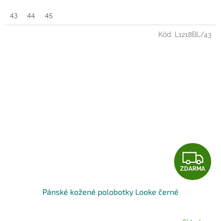
43
44
45
Kód:
L1218BL/43
Z
ZDARMA
D
Pánské kožené polobotky Looke černé
A
R