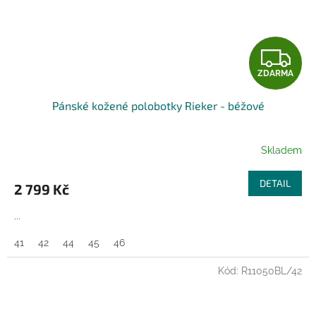
Z
ZDARMA
D
Pánské kožené polobotky Rieker - béžové
A
R
Skladem
M
DETAIL
2 799 Kč
A
...
41
42
44
45
46
Kód:
R11050BL/42