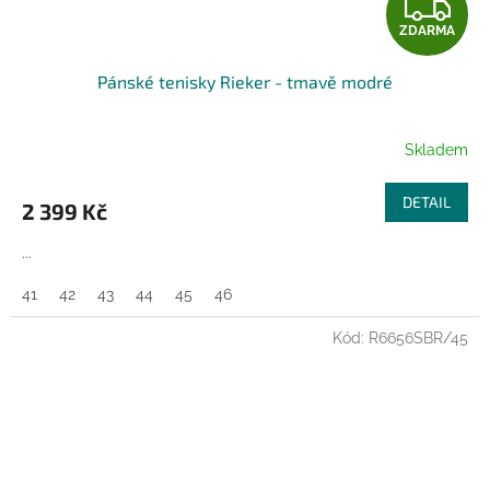
Z
ZDARMA
D
Pánské tenisky Rieker - tmavě modré
A
R
Skladem
M
DETAIL
2 399 Kč
A
...
41
42
43
44
45
46
Kód:
R6656SBR/45