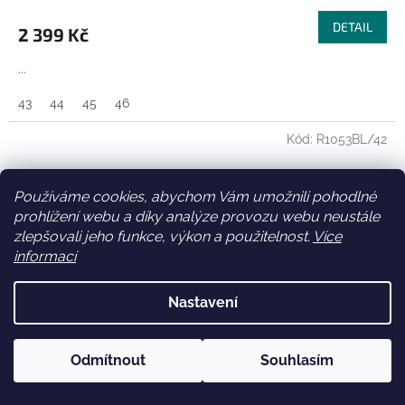
M
DETAIL
2 399 Kč
A
...
43
44
45
46
Kód:
R1053BL/42
Používáme cookies, abychom Vám umožnili pohodlné
prohlížení webu a díky analýze provozu webu neustále
zlepšovali jeho funkce, výkon a použitelnost.
Více
informací
Nastavení
Z
Odmítnout
Souhlasím
ZDARMA
D