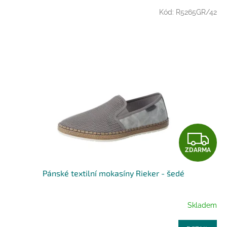
V
Kód:
R5265GR/42
ý
p
i
s
p
r
o
d
u
k
t
Z
ů
ZDARMA
D
Pánské textilní mokasíny Rieker - šedé
A
R
Skladem
M