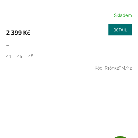
A
R
Skladem
M
DETAIL
2 399 Kč
A
...
44
45
46
Kód:
R16952TM/42