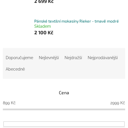
2 699 Kč
Pánské textilní mokasíny Rieker - tmavě modré
Skladem
2 100 Kč
Ř
a
Doporučujeme
Nejlevnější
Nejdražší
Nejprodávanější
z
e
Abecedně
n
í
p
Cena
r
o
899
Kč
2999
Kč
d
u
k
t