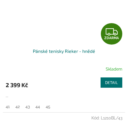
Z
ZDARMA
D
Pánské tenisky Rieker - hnědé
A
R
Skladem
M
DETAIL
2 399 Kč
A
...
41
42
43
44
45
Kód:
L1210BL/43