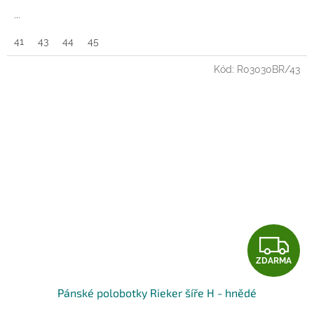
A
...
41
43
44
45
Kód:
R03030BR/43
Z
ZDARMA
D
Pánské polobotky Rieker šíře H - hnědé
A