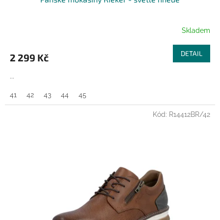
A
R
Skladem
M
DETAIL
2 299 Kč
A
...
41
42
43
44
45
Kód:
R14412BR/42