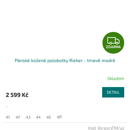
Z
ZDARMA
D
Pánské kožené polobotky Rieker - tmavě modré
A
R
Skladem
M
DETAIL
2 599 Kč
A
...
41
42
43
44
45
46
Kód:
R03053TM/42