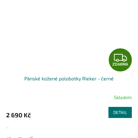
Z
ZDARMA
D
Pánské kožené polobotky Rieker - černé
A
R
Skladem
M
DETAIL
2 690 Kč
A
...