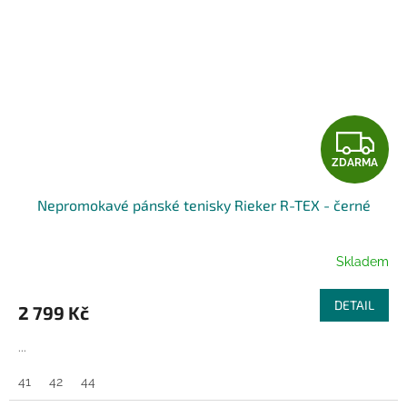
Z
ZDARMA
D
Nepromokavé pánské tenisky Rieker R-TEX - černé
A
R
Skladem
M
DETAIL
2 799 Kč
A
...
41
42
44