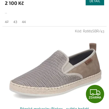
DETAIL
2 100 Kč
A
...
42
43
44
Kód:
R2661SBR/43
Z
ZDARMA
D
Pánské mokasíny Rieker - světle hnědé