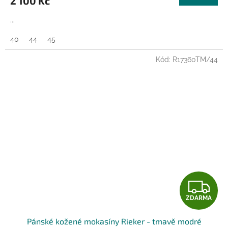
2 100 Kč
A
...
40
44
45
Kód:
R17360TM/44
Z
ZDARMA
D
Pánské kožené mokasíny Rieker - tmavě modré