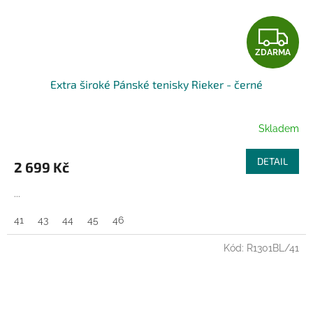
Z
ZDARMA
D
Extra široké Pánské tenisky Rieker - černé
A
R
Skladem
M
DETAIL
2 699 Kč
A
...
41
43
44
45
46
Kód:
R1301BL/41