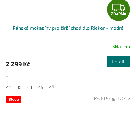
Z
ZDARMA
D
Pánské mokasíny pro širší chodidlo Rieker - modré
A
R
Skladem
M
DETAIL
2 299 Kč
A
...
42
43
44
45
46
Kód:
R11954BR/42
Sleva