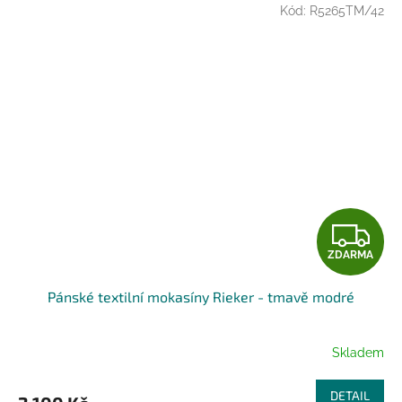
Kód:
R5265TM/42
Z
ZDARMA
D
Pánské textilní mokasíny Rieker - tmavě modré
A
R
Skladem
M
DETAIL