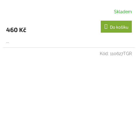
Skladem
Do košíku
460 Kč
...
Kód:
110627TGR