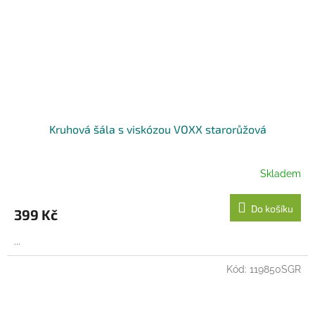
Kruhová šála s viskózou VOXX starorůžová
Skladem
Do košíku
399 Kč
...
Kód:
119850SGR