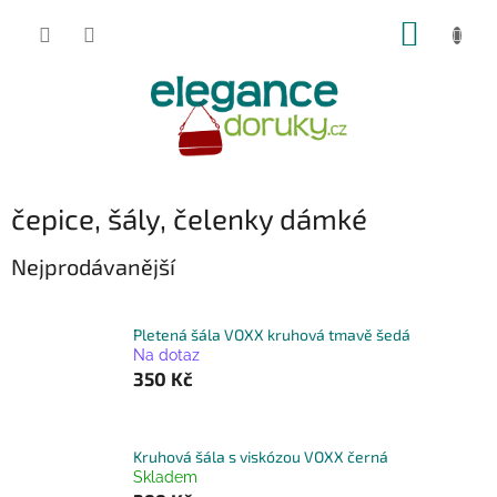
Přejít
NÁKUP
na
obsah
KOŠÍK
čepice, šály, čelenky dámké
Nejprodávanější
Pletená šála VOXX kruhová tmavě šedá
Na dotaz
350 Kč
Kruhová šála s viskózou VOXX černá
Skladem