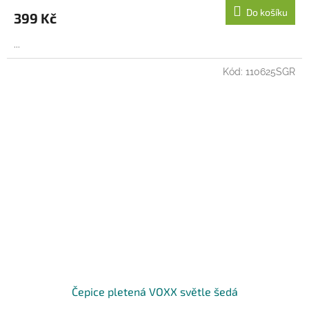
Do košíku
399 Kč
...
Kód:
110625SGR
Čepice pletená VOXX světle šedá