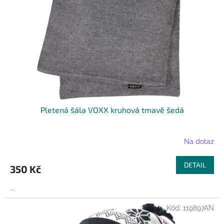
Pletená šála VOXX kruhová tmavě šedá
Na dotaz
DETAIL
350 Kč
...
Kód:
119897AN