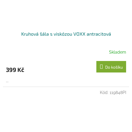
Kruhová šála s viskózou VOXX antracitová
Skladem
Do košíku
399 Kč
...
Kód:
119848PI