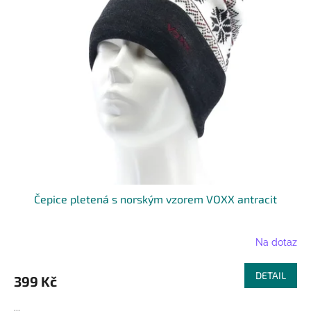
Čepice pletená s norským vzorem VOXX antracit
Na dotaz
DETAIL
399 Kč
...