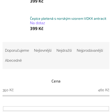
399 Kč
Čepice pletená s norským vzorem VOXX antracit
Na dotaz
399 Kč
Ř
a
Doporučujeme
Nejlevnější
Nejdražší
Nejprodávanější
z
e
Abecedně
n
í
p
Cena
r
o
350
Kč
460
Kč
d
u
k
t