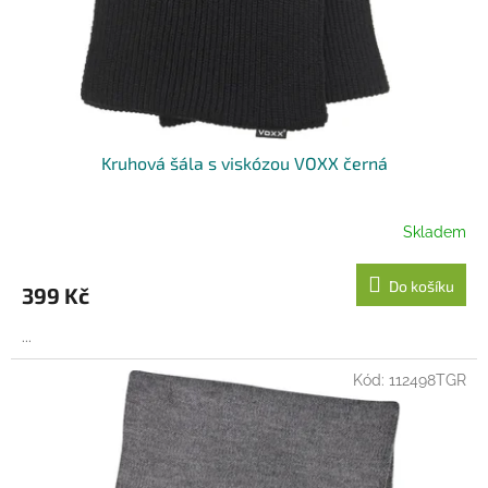
u
k
t
ů
Kruhová šála s viskózou VOXX černá
Skladem
Do košíku
399 Kč
...
Kód:
112498TGR