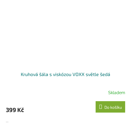
Kruhová šála s viskózou VOXX světle šedá
Skladem
Do košíku
399 Kč
...