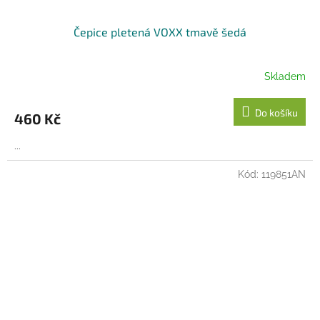
Čepice pletená VOXX tmavě šedá
Skladem
Do košíku
460 Kč
...
Kód:
119851AN