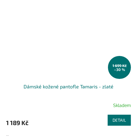
1 699 Kč
–30 %
Dámské kožené pantofle Tamaris - zlaté
Skladem
DETAIL
1 189 Kč
...