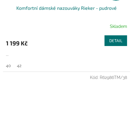
Komfortní dámské nazouváky Rieker - pudrové
Skladem
DETAIL
1 199 Kč
...
40
42
Kód:
R62986TM/38