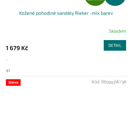
D
Kožené pohodlné sandály Rieker -mix barev
A
R
Skladem
M
DETAIL
1 679 Kč
A
...
41
Kód:
R62993W/38
Sleva