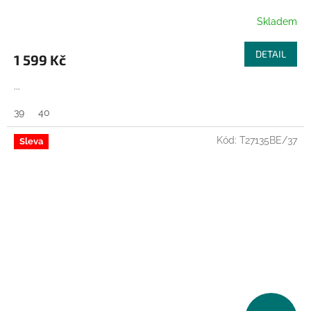
Skladem
DETAIL
1 599 Kč
...
39
40
Kód:
T27135BE/37
Sleva