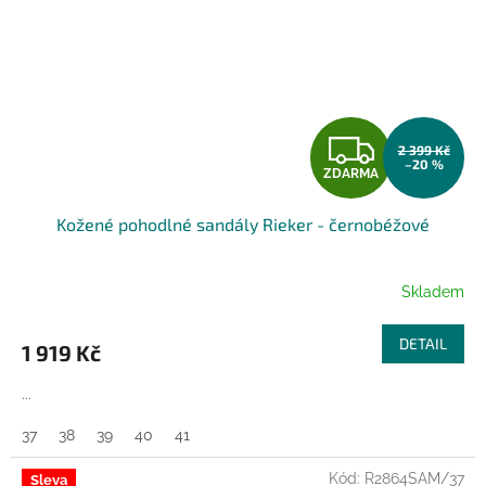
Z
2 399 Kč
–20 %
ZDARMA
D
Kožené pohodlné sandály Rieker - černobéžové
A
R
Skladem
M
DETAIL
1 919 Kč
A
...
37
38
39
40
41
Kód:
R2864SAM/37
Sleva