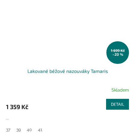
1 699 Kč
–20 %
Lakované béžové nazouváky Tamaris
Skladem
DETAIL
1 359 Kč
...
37
39
40
41