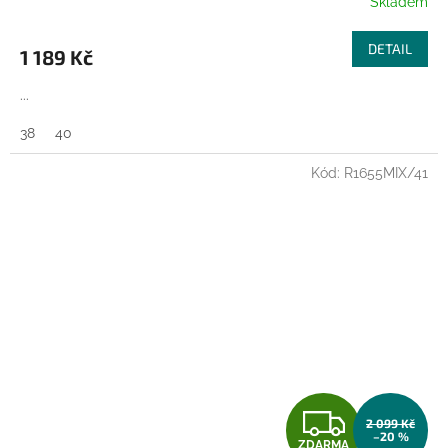
Skladem
DETAIL
1 189 Kč
...
38
40
Kód:
R1655MIX/41
Z
2 099 Kč
–20 %
ZDARMA