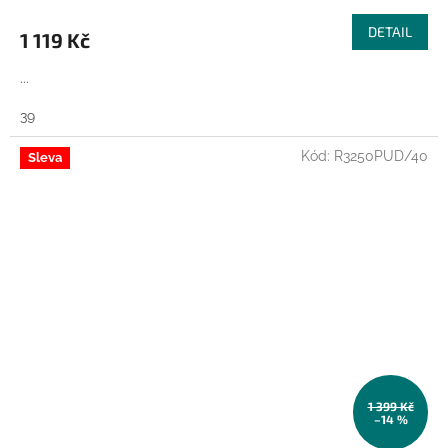
DETAIL
1 119 Kč
...
39
Kód:
R3250PUD/40
Sleva
1 399 Kč
–14 %