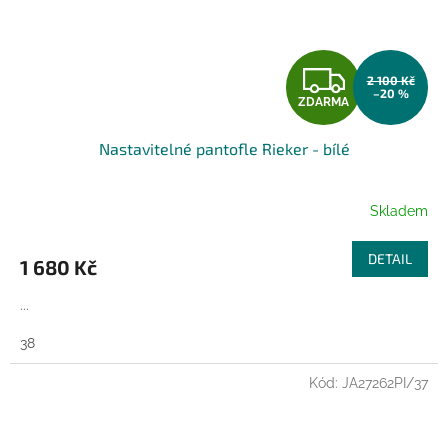
Z
2 100 Kč
–20 %
ZDARMA
D
Nastavitelné pantofle Rieker - bílé
A
R
Skladem
M
DETAIL
1 680 Kč
A
...
38
Kód:
JA27262PI/37