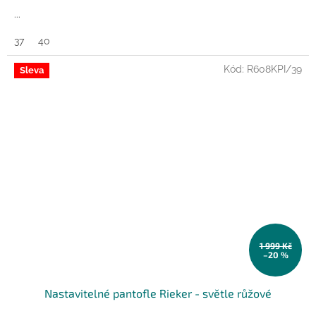
...
37
40
Kód:
R608KPI/39
Sleva
1 999 Kč
–20 %
Nastavitelné pantofle Rieker - světle růžové