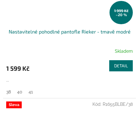
1 999 Kč
–20 %
Nastavitelné pohodlné pantofle Rieker - tmavě modré
Skladem
DETAIL
1 599 Kč
...
38
40
41
Kód:
R1655BLBE/38
Sleva