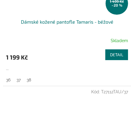
1 499 Kč
–20 %
Dámské kožené pantofle Tamaris - béžové
Skladem
DETAIL
1 199 Kč
...
36
37
38
Kód:
T27112TAU/37