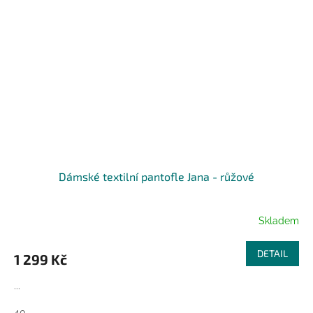
Dámské textilní pantofle Jana - růžové
Skladem
DETAIL
1 299 Kč
...
40