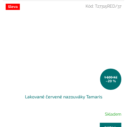
Kód:
T27315RED/37
Sleva
1 699 Kč
–20 %
Lakované červené nazouváky Tamaris
Skladem