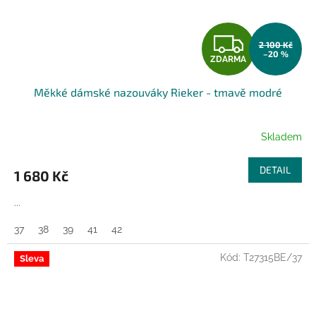
Z
2 100 Kč
–20 %
ZDARMA
D
Měkké dámské nazouváky Rieker - tmavě modré
A
R
Skladem
M
DETAIL
1 680 Kč
A
...
37
38
39
41
42
Kód:
T27315BE/37
Sleva