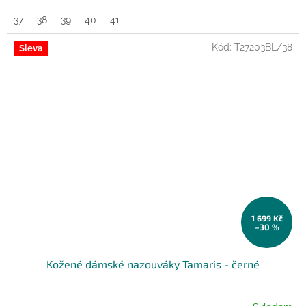
37
38
39
40
41
Kód:
T27203BL/38
Sleva
1 699 Kč
–30 %
Kožené dámské nazouváky Tamaris - černé