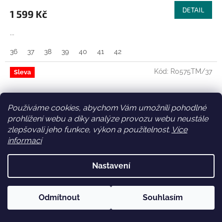
DETAIL
1 599 Kč
...
36
37
38
39
40
41
42
Kód:
R0575TM/37
Sleva
Používáme cookies, abychom Vám umožnili pohodlné
prohlížení webu a díky analýze provozu webu neustále
zlepšovali jeho funkce, výkon a použitelnost.
Více
informací
Nastavení
2 199 Kč
Odmítnout
Souhlasím
–30 %