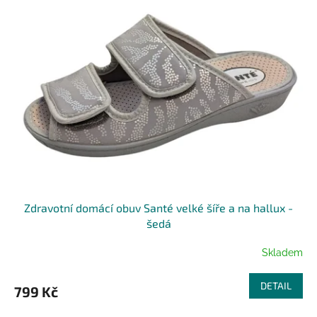
p
i
s
p
r
o
d
u
k
t
ů
Zdravotní domácí obuv Santé velké šíře a na hallux -
šedá
Skladem
DETAIL
799 Kč