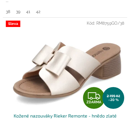
...
38
39
41
42
Kód:
RM8759GO/38
Sleva
Z
2 199 Kč
–20 %
ZDARMA
D
Kožené nazouváky Rieker Remonte - hnědo zlaté
A