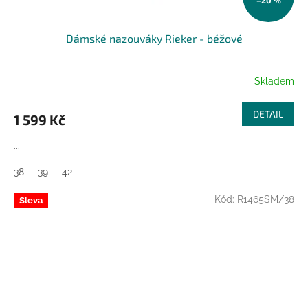
–20 %
Dámské nazouváky Rieker - béžové
Skladem
DETAIL
1 599 Kč
...
38
39
42
Kód:
R1465SM/38
Sleva