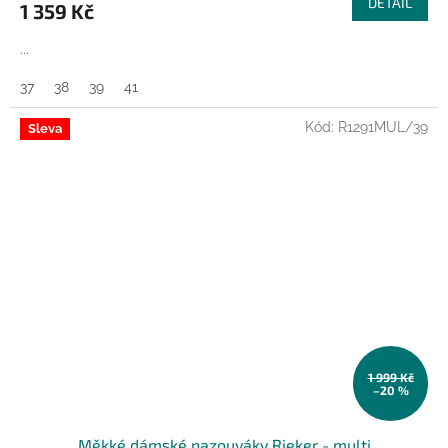
DETAIL
1 359 Kč
...
37
38
39
41
Kód:
R1291MUL/39
Sleva
1 999 Kč
–20 %
Měkké dámské nazouváky Rieker - multi