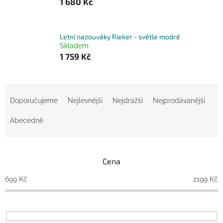
1 680 Kč
Letní nazouváky Rieker - světle modré
Skladem
1 759 Kč
Ř
a
Doporučujeme
Nejlevnější
Nejdražší
Nejprodávanější
z
e
Abecedně
n
í
p
Cena
r
o
699
Kč
2199
Kč
d
u
k
t