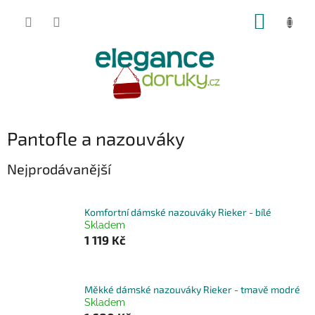
Přejít
NÁKUP
na
obsah
KOŠÍK
Pantofle a nazouváky
Nejprodávanější
Komfortní dámské nazouváky Rieker - bílé
Skladem
1 119 Kč
Měkké dámské nazouváky Rieker - tmavě modré
Skladem