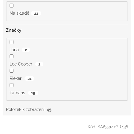
ů
Na skladě
42
Značky
Jana
2
Lee Cooper
2
Rieker
21
Tamaris
19
Položek k zobrazení:
45
V
Kód:
SA633141GR/38
ý