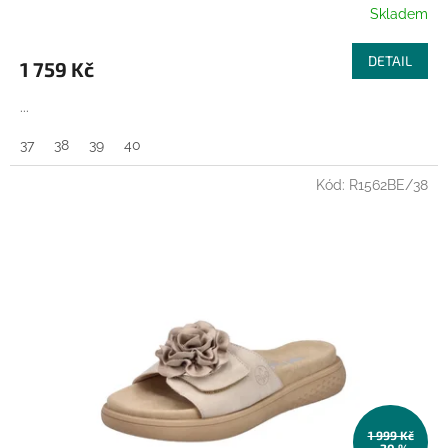
R
Skladem
M
DETAIL
1 759 Kč
A
...
37
38
39
40
Kód:
R1562BE/38
1 999 Kč