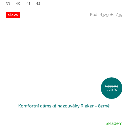
39
40
41
42
Kód:
R3250BL/39
Sleva
1 399 Kč
–20 %
Komfortní dámské nazouváky Rieker - černé
Skladem