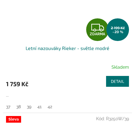
Z
2 199 Kč
–20 %
ZDARMA
D
Letní nazouváky Rieker - světle modré
A
R
Skladem
M
DETAIL
1 759 Kč
A
...
37
38
39
41
42
Kód:
R3250W/39
Sleva