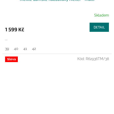
Skladem
DETAIL
1 599 Kč
...
39
40
41
42
Kód:
R62936TM/38
Sleva