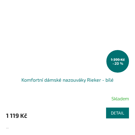
1 399 Kč
–20 %
Komfortní dámské nazouváky Rieker - bílé
Skladem
DETAIL
1 119 Kč
...