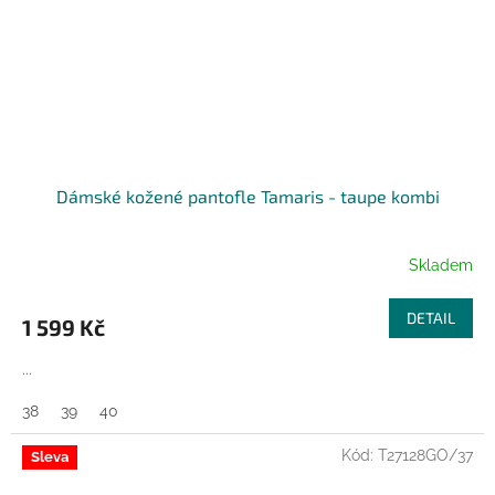
Dámské kožené pantofle Tamaris - taupe kombi
Skladem
DETAIL
1 599 Kč
...
38
39
40
Kód:
T27128GO/37
Sleva