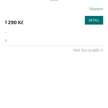
Skladem
DETAIL
1 290 Kč
...
7
Kód:
813-3034BL/7