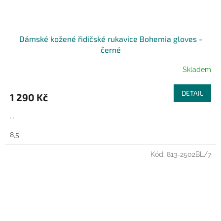
Dámské kožené řidičské rukavice Bohemia gloves -
černé
Skladem
DETAIL
1 290 Kč
...
8,5
Kód:
813-2502BL/7