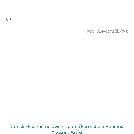
...
6,5
Kód:
814-0292BL/7-5
Dámské kožené rukavice s gumičkou v dlani Bohemia
Gloves - černé