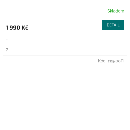
R
Skladem
M
DETAIL
1 990 Kč
A
...
7
Kód:
112500PI