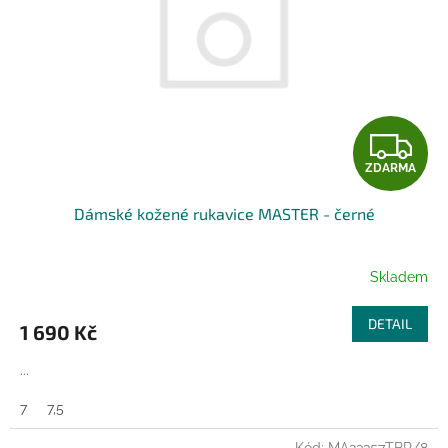
Z
ZDARMA
D
Dámské kožené rukavice MASTER - černé
A
R
Skladem
M
DETAIL
1 690 Kč
A
...
7
7,5