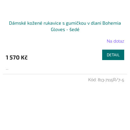
Dámské kožené rukavice s gumičkou v dlani Bohemia
Gloves - šedé
Na dotaz
DETAIL
1 570 Kč
...
Kód:
813-7115R/7-5