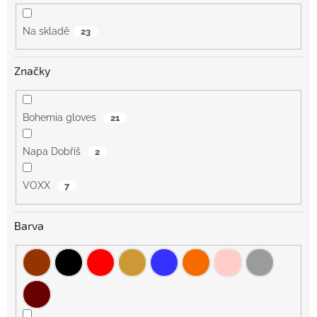
ů
Na skladě
23
Značky
Bohemia gloves
21
Napa Dobříš
2
VOXX
7
Barva