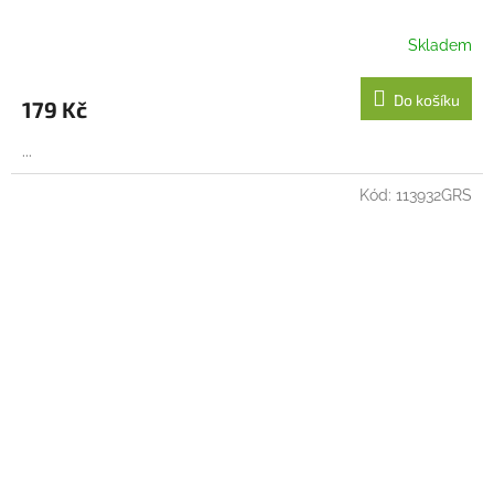
Skladem
Do košíku
179 Kč
...
Kód:
113932GRS