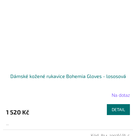
Dámské kožené rukavice Bohemia Gloves - lososová
Na dotaz
DETAIL
1 520 Kč
...
Kód:
814-3297V/6-5