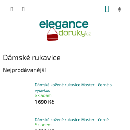
Přejít
NÁKUP
na
obsah
KOŠÍK
Dámské rukavice
Nejprodávanější
Dámské kožené rukavice Master - černé s
výšivkou
Skladem
1 690 Kč
Dámské kožené rukavice Master - černé
Skladem