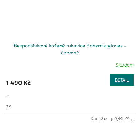
Bezpodšívkové kožené rukavice Bohemia gloves -
červené
Skladem
DETAIL
1 490 Kč
...
7,5
Kód:
814-4267BL/6-5