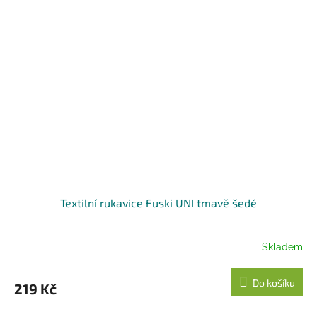
Textilní rukavice Fuski UNI tmavě šedé
Skladem
Do košíku
219 Kč
...