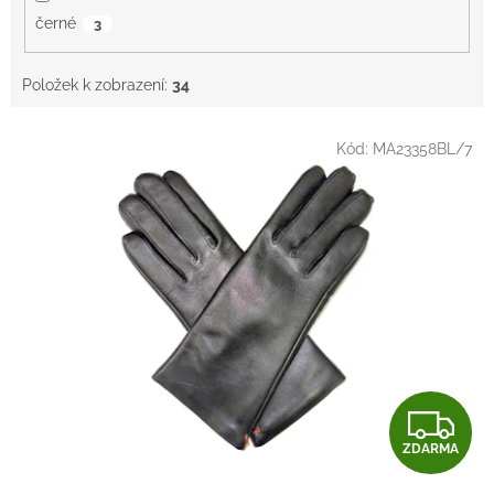
černé
3
Položek k zobrazení:
34
V
Kód:
MA23358BL/7
ý
p
i
s
p
r
o
d
u
k
t
Z
ů
ZDARMA
D