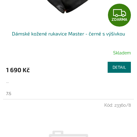
Z
ZDARMA
D
Dámské kožené rukavice Master - černé s výšivkou
A
R
Skladem
M
DETAIL
1 690 Kč
A
...
7,5
Kód:
23360/8