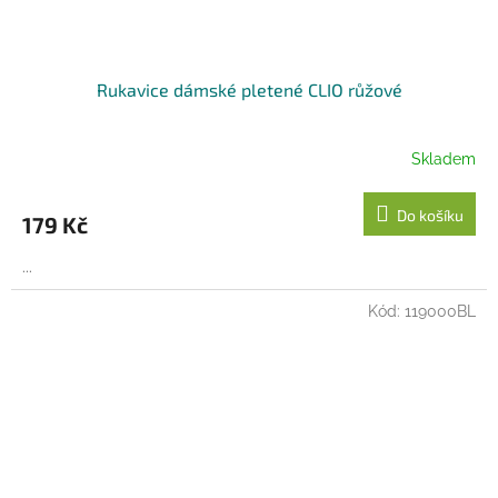
Rukavice dámské pletené CLIO růžové
Skladem
Do košíku
179 Kč
...
Kód:
119000BL