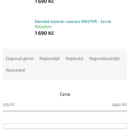
1 690 Kč
Dámské kožené rukavice MASTER - černé
Skladem
1 690 Kč
Ř
a
Doporučujeme
Nejlevnější
Nejdražší
Nejprodávanější
z
e
Abecedně
n
í
p
Cena
r
o
179
Kč
1990
Kč
d
u
k
t