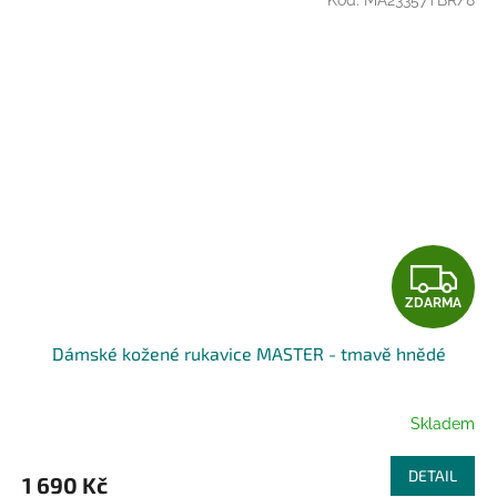
Kód:
MA23357TBR/8
Z
ZDARMA
D
Dámské kožené rukavice MASTER - tmavě hnědé
A
R
Skladem
M
DETAIL
1 690 Kč