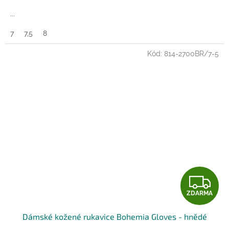
A
...
7
7,5
8
Kód:
814-2700BR/7-5
Z
ZDARMA
D
Dámské kožené rukavice Bohemia Gloves - hnědé
A