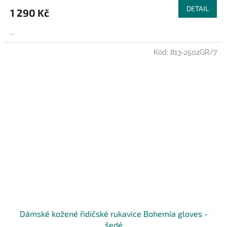
DETAIL
1 290 Kč
...
Kód:
813-2502GR/7
Dámské kožené řidičské rukavice Bohemia gloves -
šedé