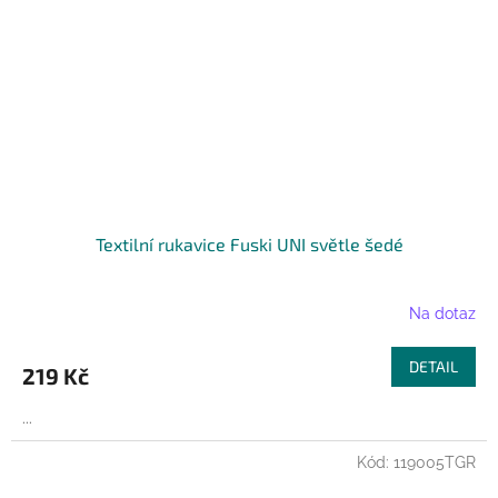
Textilní rukavice Fuski UNI světle šedé
Na dotaz
DETAIL
219 Kč
...
Kód:
119005TGR