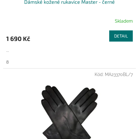
Dámské kožené rukavice Master - černé
A
R
Skladem
M
DETAIL
1 690 Kč
A
...
8
Kód:
MA23370BL/7