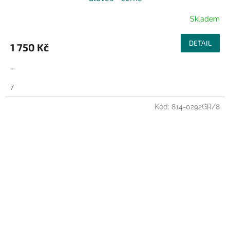
Skladem
DETAIL
1 750 Kč
...
7
Kód:
814-0292GR/8