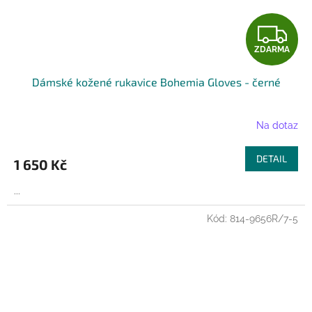
Z
ZDARMA
D
Dámské kožené rukavice Bohemia Gloves - černé
A
R
Na dotaz
M
DETAIL
1 650 Kč
A
...
Kód:
814-9656R/7-5