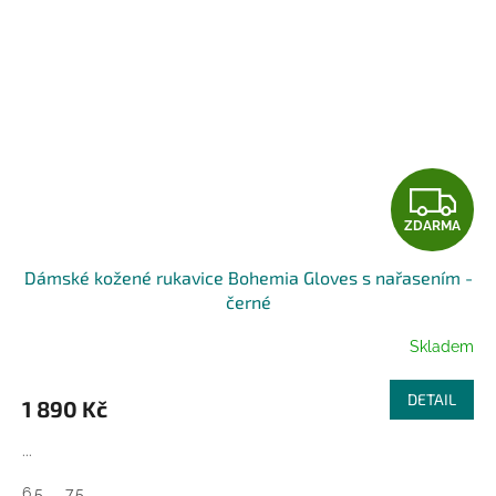
Z
ZDARMA
D
Dámské kožené rukavice Bohemia Gloves s nařasením -
A
černé
R
Skladem
M
DETAIL
1 890 Kč
A
...
6,5
7,5