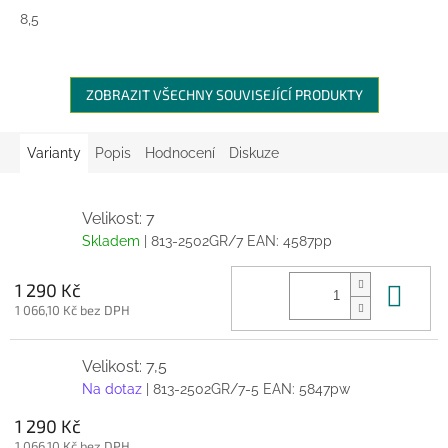
8,5
ZOBRAZIT VŠECHNY SOUVISEJÍCÍ PRODUKTY
Varianty
Popis
Hodnocení
Diskuze
Velikost: 7
Skladem
| 813-2502GR/7
EAN:
4587pp
Do 
1 290 Kč
1 066,10 Kč bez DPH
Velikost: 7,5
Na dotaz
| 813-2502GR/7-5
EAN:
5847pw
1 290 Kč
1 066,10 Kč bez DPH