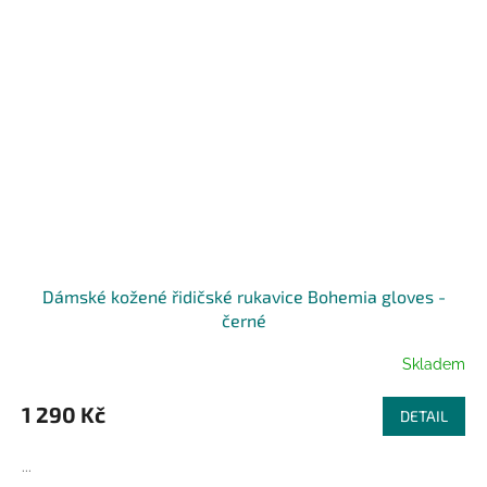
Dámské kožené řidičské rukavice Bohemia gloves -
černé
Skladem
1 290 Kč
DETAIL
...