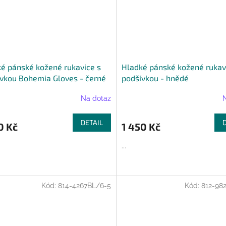
é pánské kožené rukavice s
Hladké pánské kožené rukav
vkou Bohemia Gloves - černé
podšívkou - hnědé
Na dotaz
DETAIL
0 Kč
1 450 Kč
...
Kód:
814-4267BL/6-5
Kód:
812-98