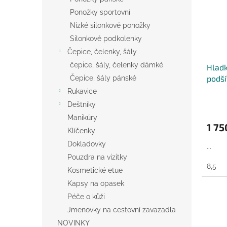
Ponožky sportovní
Nízké silonkové ponožky
Silonkové podkolenky
Čepice, čelenky, šály
čepice, šály, čelenky dámké
Hladk
podší
Čepice, šály pánské
Rukavice
Deštníky
Manikúry
1 75
Klíčenky
Dokladovky
...
Pouzdra na vizitky
8,5
Kosmetické etue
Kapsy na opasek
Péče o kůži
Jmenovky na cestovní zavazadla
NOVINKY