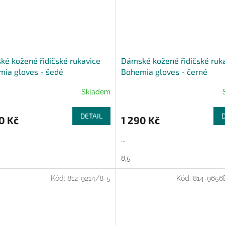
é kožené řidičské rukavice
Dámské kožené řidičské ruk
ia gloves - šedé
Bohemia gloves - černé
Skladem
DETAIL
0 Kč
1 290 Kč
...
8,5
Kód:
812-9214/8-5
Kód:
814-9656