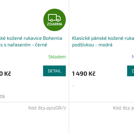
Z
ZDARMA
D
ké kožené rukavice Bohemia
Klasické pánské kožené ruka
A
s s nařasením - černé
podšívkou - modrá
R
Skladem
M
DETAIL
0 Kč
1 490 Kč
A
...
7,5
Kód:
813-2502GR/7
Kód:
813-