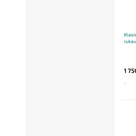
Klasi
rukav
Glov
1 75
...