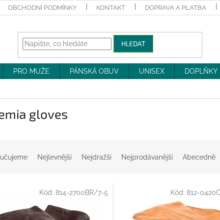
OBCHODNÍ PODMÍNKY
KONTAKT
DOPRAVA A PLATBA
HLEDAT
PRO MUŽE
PÁNSKÁ OBUV
UNISEX
DOPLŇKY
emia gloves
učujeme
Nejlevnější
Nejdražší
Nejprodávanější
Abecedně
Kód:
814-2700BR/7-5
Kód:
812-0420