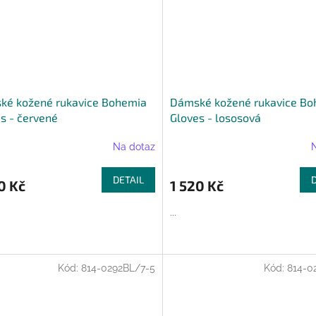
ké kožené rukavice Bohemia
Dámské kožené rukavice Bo
s - červené
Gloves - lososová
Na dotaz
DETAIL
0 Kč
1 520 Kč
...
Kód:
814-0292BL/7-5
Kód:
814-0