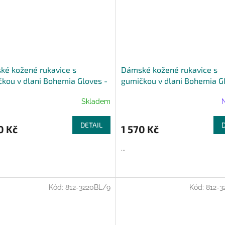
é kožené rukavice s
Dámské kožené rukavice s
kou v dlani Bohemia Gloves -
gumičkou v dlani Bohemia G
é
šedé
Skladem
DETAIL
0 Kč
1 570 Kč
...
Kód:
812-3220BL/9
Kód:
812-3