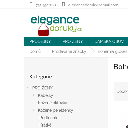
Přejít
731 450 768
elegancedoruky@gmail.com
na
obsah
PRODEJNY
PRO ŽENY
DÁMSKÁ OBUV
Domů
Prodávané značky
Bohemia gloves
P
Boh
o
Přeskočit
s
Kategorie
kategorie
t
Ř
r
PRO ŽENY
a
a
Dopor
Kabelky
z
n
e
Kožené aktovky
n
V
n
í
Kožené peněženky
ý
í
p
Podlouhlé
p
p
a
Krátké