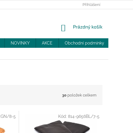
PRODEJNY
SLEVY
MOJE OBJEDNÁVKA
Přihlášení
NÁKUPNÍ
Prázdný košík
KOŠÍK
NOVINKY
AKCE
Obchodní podmínky
DOPRAV
30
položek celkem
CGN/8-5
Kód:
814-9656BL/7-5