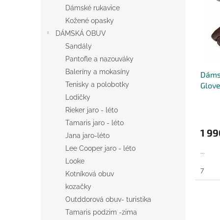
i
r
n
Dámské rukavice
s
o
e
p
Kožené opasky
d
l
r
u
DÁMSKÁ OBUV
o
k
Sandály
d
t
Pantofle a nazouváky
u
ů
Baleríny a mokasíny
Dáms
k
Glove
Tenisky a polobotky
t
ů
Lodičky
Rieker jaro - léto
Tamaris jaro - léto
1 99
Jana jaro-léto
Lee Cooper jaro - léto
...
Looke
7
Kotníková obuv
kozačky
Outddorová obuv- turistika
Tamaris podzim -zima