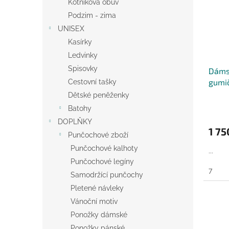
Kotníková obuv
Podzim - zima
UNISEX
Kasírky
Ledvinky
Spisovky
Dámsk
gumič
Cestovní tašky
čern
Dětské peněženky
Batohy
DOPLŇKY
1 75
Punčochové zboží
Punčochové kalhoty
...
Punčochové legíny
7
Samodržící punčochy
Pletené návleky
Vánoční motiv
Ponožky dámské
Ponožky pánské