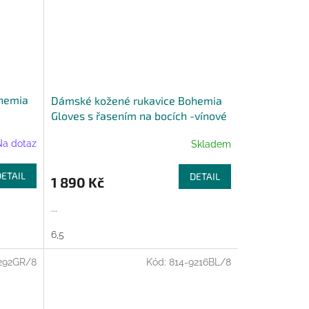
hemia
Dámské kožené rukavice Bohemia
Gloves s řasením na bocích -vínové
Na dotaz
Skladem
DETAIL
DETAIL
1 890 Kč
...
6,5
292GR/8
Kód:
814-9216BL/8