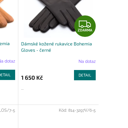
Z
ZDARMA
D
hemia
Dámské kožené rukavice Bohemia
A
Gloves - černé
R
Na dotaz
Na dotaz
M
DETAIL
DETAIL
1 650 Kč
A
...
LOS/7-5
Kód:
814-3297V/6-5