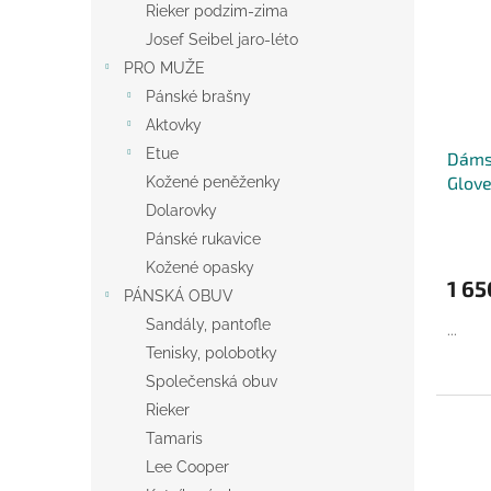
Rieker podzim-zima
Josef Seibel jaro-léto
PRO MUŽE
Pánské brašny
Aktovky
Etue
Dáms
Glove
Kožené peněženky
Dolarovky
Pánské rukavice
Kožené opasky
1 65
PÁNSKÁ OBUV
Sandály, pantofle
...
Tenisky, polobotky
Společenská obuv
Rieker
Tamaris
Lee Cooper