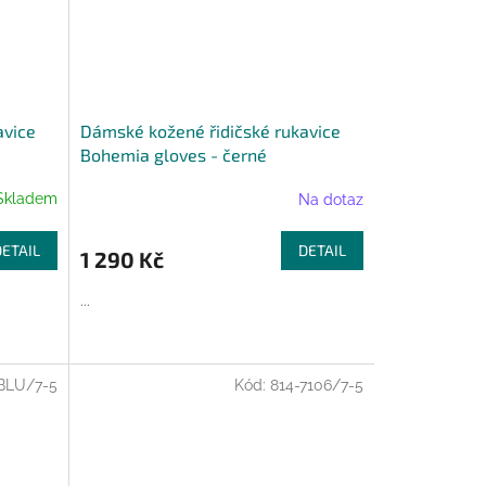
avice
Dámské kožené řidičské rukavice
Bohemia gloves - černé
Skladem
Na dotaz
DETAIL
DETAIL
1 290 Kč
...
BLU/7-5
Kód:
814-7106/7-5