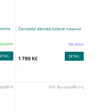
hemia
Černobílé dámské kožené rukavice
Skladem
Na dotaz
DETAIL
DETAIL
1 790 Kč
...
297BR/8
Kód:
814-4705BR/7-5