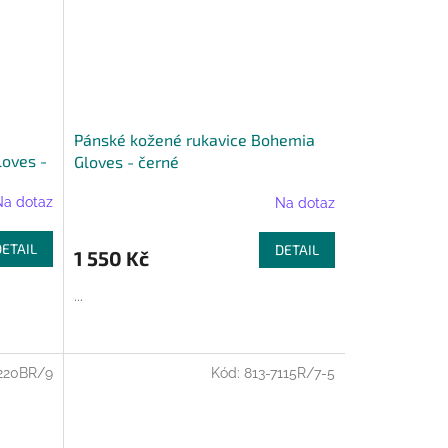
Pánské kožené rukavice Bohemia
loves -
Gloves - černé
Na dotaz
Na dotaz
DETAIL
DETAIL
1 550 Kč
...
220BR/9
Kód:
813-7115R/7-5