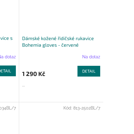
vice s
Dámské kožené řidičské rukavice
Bohemia gloves - červené
Na dotaz
Na dotaz
DETAIL
DETAIL
1 290 Kč
...
3034BL/7
Kód:
813-2502BL/7