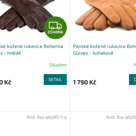
Z
ZDARMA
D
ké kožené rukavice Bohemia
Pánské kožené rukavice Bo
A
s - hnědé
Gloves - koňakové
R
Skladem
M
DETAIL
0 Kč
1 790 Kč
A
...
Kód:
814-9656R/7-5
Kód:
814-9656