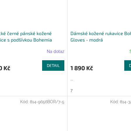
cké černé pánské kožené
Dámské kožené rukavice Bo
ice s podšívkou Bohemia
Gloves - modrá
es
Na dotaz
DETAIL
0 Kč
1 890 Kč
...
7
Kód:
814-9656BOR/7-5
Kód:
814-3