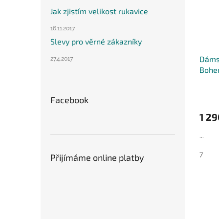
Jak zjistím velikost rukavice
16.11.2017
Slevy pro věrné zákazníky
Dámsk
27.4.2017
Bohem
Facebook
1 29
...
7
Přijímáme online platby