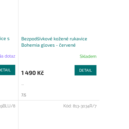
ice s
Bezpodšívkové kožené rukavice
Bohemia gloves - červené
Na dotaz
Skladem
DETAIL
DETAIL
1 490 Kč
...
7,5
29BLU/8
Kód:
813-3034R/7