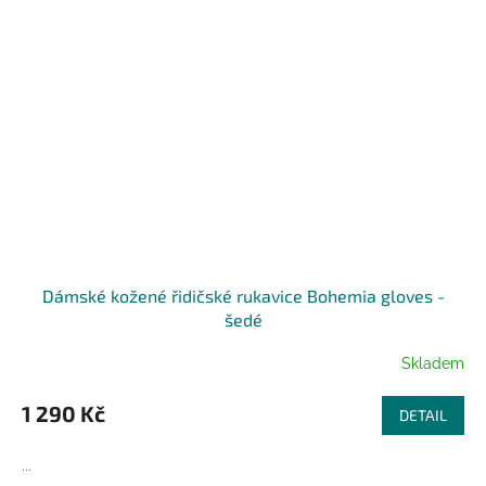
Dámské kožené řidičské rukavice Bohemia gloves -
šedé
Skladem
1 290 Kč
DETAIL
...