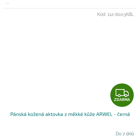
...
Kód:
112-6003ABL
Z
ZDARMA
D
Pánská kožená aktovka z měkké kůže ARWEL - černá
A
R
Do 7 dnů