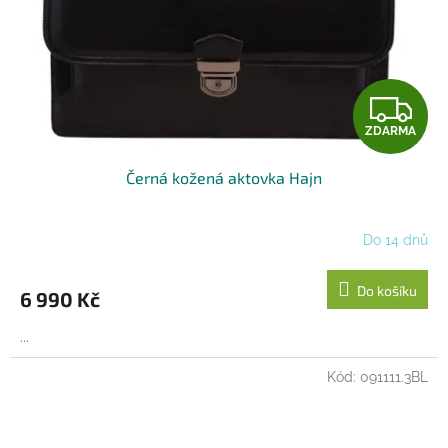
Z
ZDARMA
D
Černá kožená aktovka Hajn
A
R
Do 14 dnů
M
Do košíku
6 990 Kč
A
...
Kód:
091111.3BL