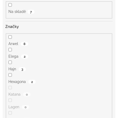
ů
Na skladě
7
Značky
Arwel
8
Elega
2
Hajn
3
Hexagona
2
Katana
0
Lagen
0