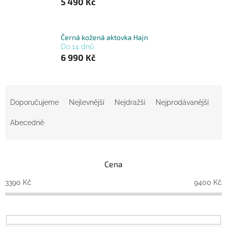
5 490 Kč
Černá kožená aktovka Hajn
Do 14 dnů
6 990 Kč
Ř
a
Doporučujeme
Nejlevnější
Nejdražší
Nejprodávanější
z
e
Abecedně
n
í
p
Cena
r
o
3390
Kč
9400
Kč
d
u
k
t