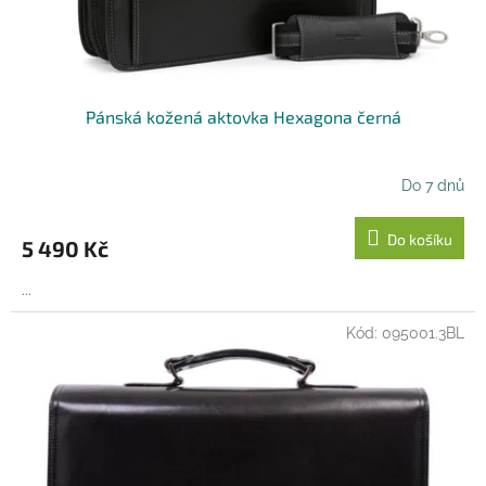
Pánská kožená aktovka Hexagona černá
Do 7 dnů
Do košíku
5 490 Kč
...
Kód:
095001.3BL