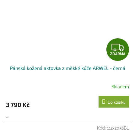
Z
ZDARMA
D
Pánská kožená aktovka z měkké kůže ARWEL - černá
A
R
Skladem
M
Do košíku
3 790 Kč
A
...
Kód:
112-2036BL