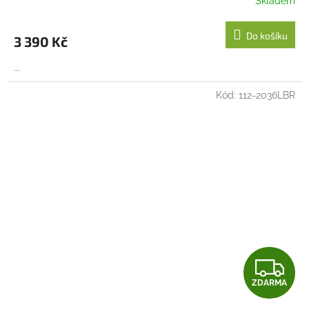
Skladem
M
Do košíku
3 390 Kč
A
...
Kód:
112-2036LBR
Z
ZDARMA
D