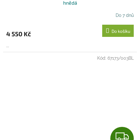
A
hnědá
R
Do 7 dnů
M
Do košíku
4 550 Kč
A
...
Kód:
67173/003BL
Z