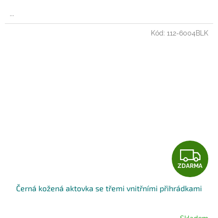
A
...
Kód:
112-6004BLK
Z
ZDARMA
D
Černá kožená aktovka se třemi vnitřními přihrádkami
A
R