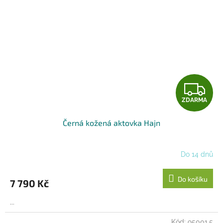
Z
ZDARMA
D
Černá kožená aktovka Hajn
A
R
Do 14 dnů
M
Do košíku
7 790 Kč
A
...
Kód:
95001.5