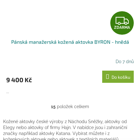
Z
ZDARMA
D
Pánská manažerská kožená aktovka BYRON - hnědá
A
R
Do 7 dnů
M
Do košíku
9 400 Kč
A
...
15
položek celkem
O
v
l
Kožené aktovky české výroby z Náchodu Sněžky, aktovky od
á
Elegy nebo aktovky of firmy Hajn. V nabídce jsou i zahraniční
d
značky například aktovky Katana. Vybírat můžete i z
a
koženkových aktovek nebo aktovek z textilních materiálů.