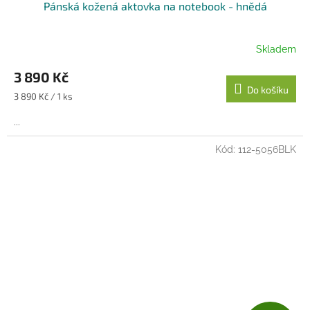
Pánská kožená aktovka na notebook - hnědá
A
R
Skladem
M
3 890 Kč
Do košíku
A
Měrná
3 890 Kč / 1 ks
cena:
...
Kód:
112-5056BLK