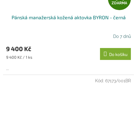
ZDARMA
D
Pánská manažerská kožená aktovka BYRON - černá
A
R
Do 7 dnů
M
9 400 Kč
Do košíku
A
Měrná
9 400 Kč / 1 ks
cena:
...
Kód:
67173/001BR