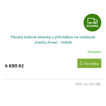
Z
ZDARMA
D
Pánská kožená aktovka s přihrádkou na notebook
A
značky Arwel - hnědá
R
Skladem
M
Do košíku
4 690 Kč
A
...
Kód:
112-6003BL