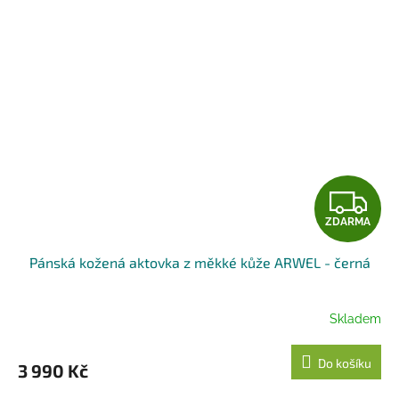
Z
ZDARMA
D
Pánská kožená aktovka z měkké kůže ARWEL - černá
A
R
Skladem
M
Do košíku
3 990 Kč
A