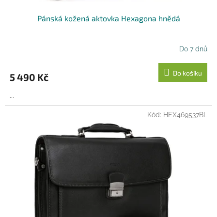
Pánská kožená aktovka Hexagona hnědá
Do 7 dnů
Do košíku
5 490 Kč
...
Kód:
HEX469537BL