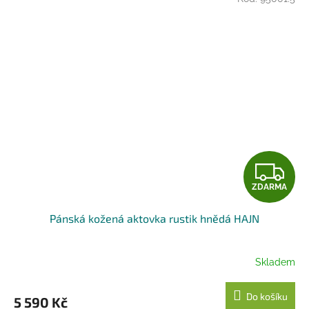
Z
ZDARMA
D
Pánská kožená aktovka rustik hnědá HAJN
A
R
Skladem
M
Do košíku
5 590 Kč