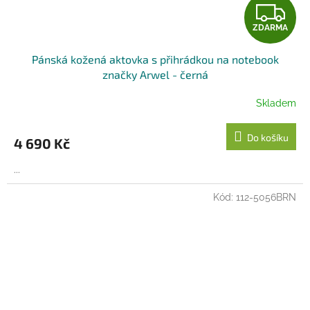
Z
ZDARMA
D
Pánská kožená aktovka s přihrádkou na notebook
A
značky Arwel - černá
R
Skladem
M
Do košíku
4 690 Kč
A
...
Kód:
112-5056BRN