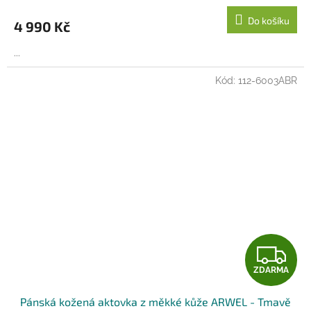
M
Do košíku
4 990 Kč
A
...
Kód:
112-6003ABR
Z
ZDARMA
D
Pánská kožená aktovka z měkké kůže ARWEL - Tmavě