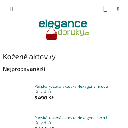
Přejít
NÁKUP
na
obsah
KOŠÍK
Kožené aktovky
Nejprodávanější
Pánská kožená aktovka Hexagona hnědá
Do 7 dnů
5 490 Kč
Pánská kožená aktovka Hexagona černá
Do 7 dnů