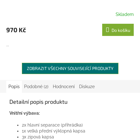
Skladem
970 Kč
Do košíku
...
ZOBRAZIT VŠECHNY SOUVISEJÍCÍ PRODUKTY
Popis
Podobné (2)
Hodnocení
Diskuze
Detailní popis produktu
Vnitřní výbava:
2x hlavní separace (přihrádka)
1x velká přední výklopná kapsa
3x zipová kapsa