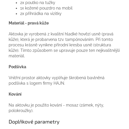
2x poutko na tužky
1x kožené pouzdro na mobil
2x přihrádka na vizitky
Materiál - pravá kůže
Aktovka je vyrobená z kvalitní hladké hovězí usně (pravá
kůže), která je probarvena tzv. tampónováním. Při tomto
procesu krásně vynikne přírodní kresba usně (struktura
kůže). Tímto způsobem se upravuje pouze ten nejkvalitnější
materiál.
Podšívka
Vnitřní prostor aktovky vyplňuje škrobená bavlněná
podšívka s logem firmy HAJN.
Kování
Na aktovku je použito kování - mosaz (zámek, nýty,
polokroužky).
Doplňkové parametry