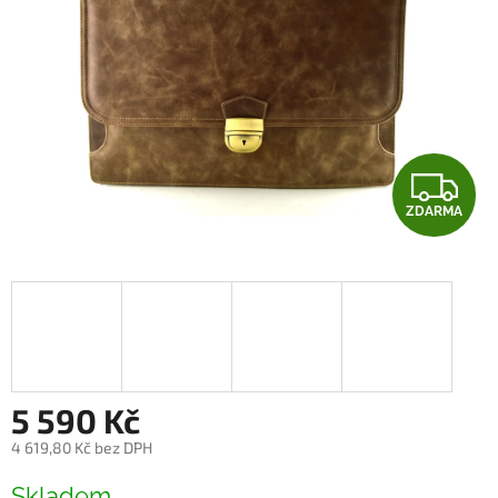
Z
ZDARMA
D
A
R
M
A
5 590 Kč
4 619,80 Kč bez DPH
Měrná
Skladem