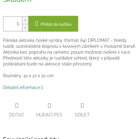
cena:
Přidat do košíku
Pánská aktovka české výroby (formát A4) DIPLOMAT - hnědý
rustik, uzavíratelná klopnou s kovovým zámkem v mosazné barvě.
Aktovka bez popruhu na rameno, pouze možnost nošení v ruce.
Předností této aktovky je rustikální vzhled, který v případě
poškrábaní bude na aktovce stále přirozený.
Rozměry: 41 x 27 x 10 cm
Detailní informace
DOTAZ
HLÍDACÍ PES
SDÍLET
Související produkty