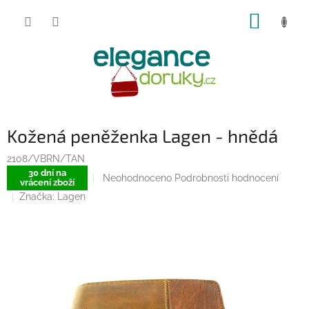
Přejít
NÁKUP
na
obsah
KOŠÍK
Kožená peněženka Lagen - hnědá
2108/VBRN/TAN
30 dní na
Průměrné
Neohodnoceno
Podrobnosti hodnocení
vrácení zboží
hodnocení
Značka:
Lagen
produktu
je
0,0
z
5
hvězdiček.