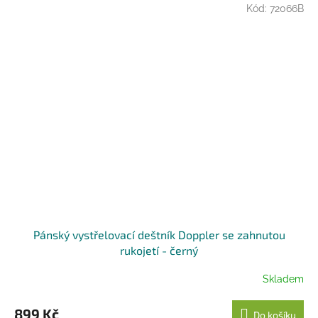
Kód:
72066B
Pánský vystřelovací deštník Doppler se zahnutou
rukojetí - černý
Skladem
899 Kč
Do košíku