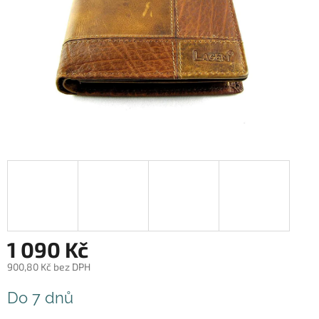
1 090 Kč
900,80 Kč bez DPH
Měrná
Do 7 dnů
cena: