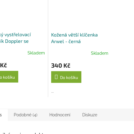
ý vystřelovací
Kožená větší klíčenka
ík Doppler se
Arwel - černá
tou rukojetí - černý
Skladem
Skladem
 Kč
340 Kč
o košíku
Do košíku
...
s
Podobné (4)
Hodnocení
Diskuze