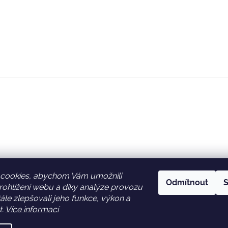
cookies, abychom Vám umožnili
Odmítnout
S
ohlížení webu a díky analýze provozu
Facebook
Věrnostní slevy
le zlepšovali jeho funkce, výkon a
t.
Více informací