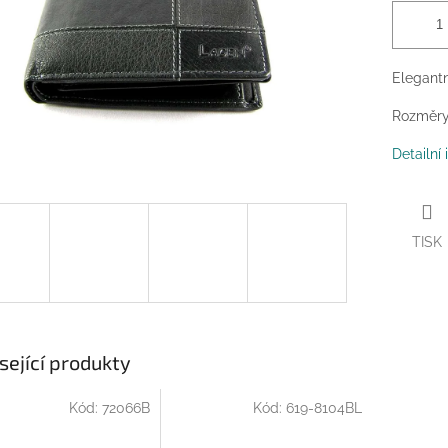
Elegant
Rozměry
Detailní
TISK
sející produkty
Kód:
72066B
Kód:
619-8104BL