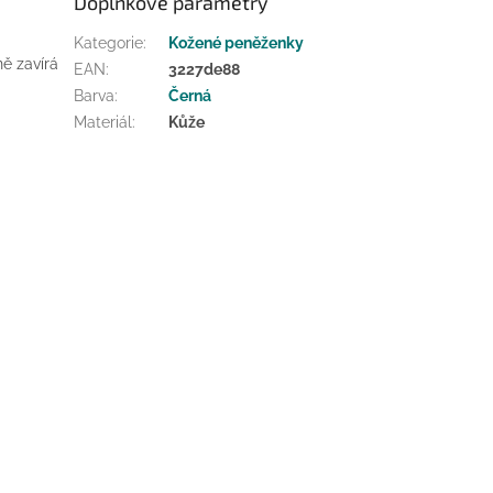
Doplňkové parametry
Kategorie
:
Kožené peněženky
ně zavírá
EAN
:
3227de88
Barva
:
Černá
Materiál
:
Kůže