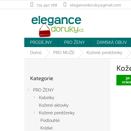
Přejít
731 450 768
elegancedoruky@gmail.com
na
obsah
PRODEJNY
PRO ŽENY
DÁMSKÁ OBUV
Domů
PRO MUŽE
Kožené peněženky
P
Kož
o
Přeskočit
s
Kategorie
kategorie
30 
t
vráce
r
PRO ŽENY
a
Kabelky
n
Kožené aktovky
n
í
Kožené peněženky
p
Podlouhlé
a
Krátké