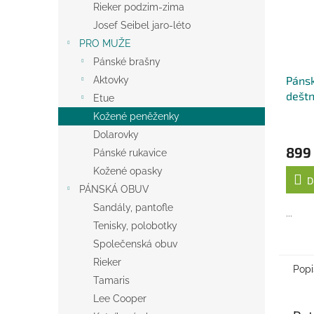
Rieker podzim-zima
Josef Seibel jaro-léto
PRO MUŽE
Pánské brašny
Pánsk
Aktovky
deštn
Etue
zahnu
Kožené peněženky
Dolarovky
899
Pánské rukavice
Kožené opasky
D
PÁNSKÁ OBUV
Sandály, pantofle
...
Tenisky, polobotky
Společenská obuv
Rieker
Popi
Tamaris
Lee Cooper