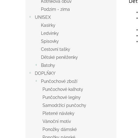
Det
Kotníková obuv
Podzim - zima
UNISEX
Kasírky
Ledvinky
Spisovky
Cestovní tašky
Dětské peněženky
Batohy
DOPLŇKY
Punčochové zboží
Punčochové kalhoty
Punčochové legíny
Samodržící punčochy
Pletené návleky
Vánoční motiv
Ponožky dámské
Ponožky pánské