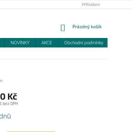
PRODEJNY
SLEVY
MOJE OBJEDNÁVKA
Přihlášení
NÁKUPNÍ
Prázdný košík
KOŠÍK
NOVINKY
AKCE
Obchodní podmínky
DOPRAV
en
90 Kč
č bez DPH
 dnů