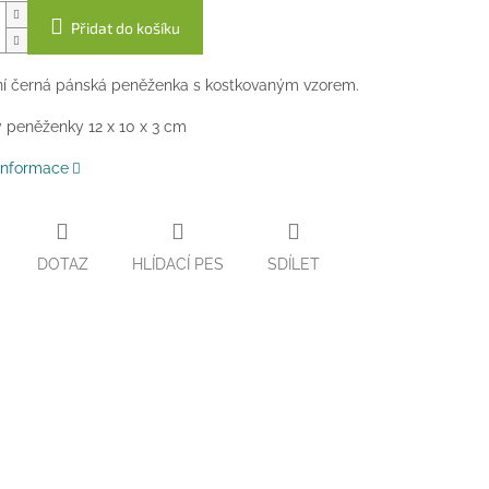
Přidat do košíku
ní černá pánská peněženka s kostkovaným vzorem.
 peněženky 12 x 10 x 3 cm
 informace
DOTAZ
HLÍDACÍ PES
SDÍLET