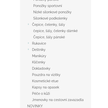
Ponožky sportovní
Nízké silonkové ponožky
Silonkové podkolenky
Čepice, čelenky, šály
čepice, šály, čelenky dámké
Čepice, šály pánské
Rukavice
Deštníky
Manikúry
Klíčenky
Dokladovky
Pouzdra na vizitky
Kosmetické etue
Kapsy na opasek
Péče o kůži
Jmenovky na cestovní zavazadla
NOVINKY