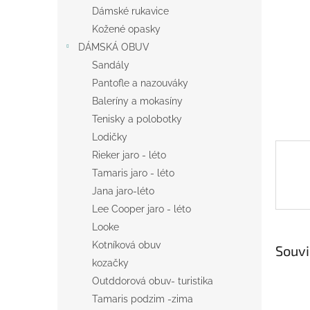
n
Dámské rukavice
e
Kožené opasky
l
DÁMSKÁ OBUV
Sandály
Pantofle a nazouváky
Baleríny a mokasíny
Tenisky a polobotky
Lodičky
Rieker jaro - léto
Tamaris jaro - léto
Jana jaro-léto
Lee Cooper jaro - léto
Looke
Kotníková obuv
Souvi
kozačky
Outddorová obuv- turistika
Tamaris podzim -zima