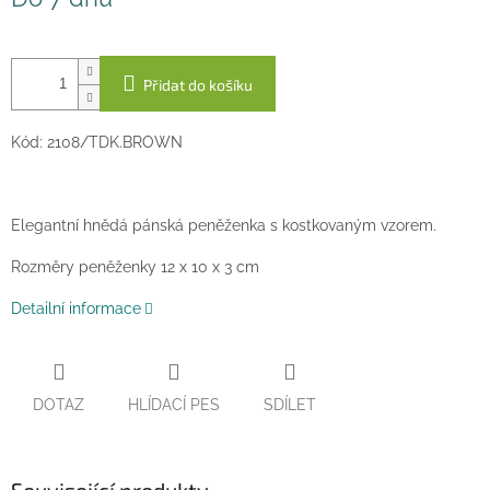
cena:
Přidat do košíku
Kód: 2108/TDK.BROWN
Elegantní hnědá pánská peněženka s kostkovaným vzorem.
Rozměry peněženky 12 x 10 x 3 cm
Detailní informace
DOTAZ
HLÍDACÍ PES
SDÍLET
Související produkty