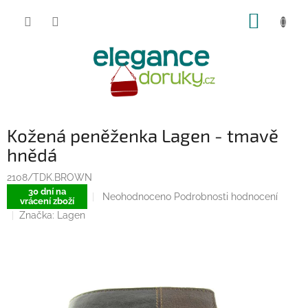
Přejít
NÁKUP
na
obsah
KOŠÍK
Kožená peněženka Lagen - tmavě
hnědá
2108/TDK.BROWN
30 dní na
Průměrné
Neohodnoceno
Podrobnosti hodnocení
vrácení zboží
hodnocení
Značka:
Lagen
produktu
je
0,0
z
5
hvězdiček.