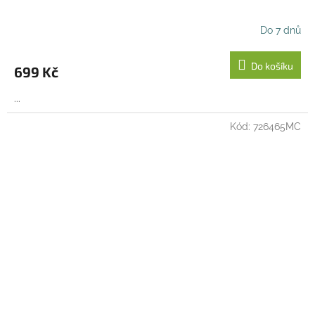
Do 7 dnů
Do košíku
699 Kč
...
Kód:
726465MC