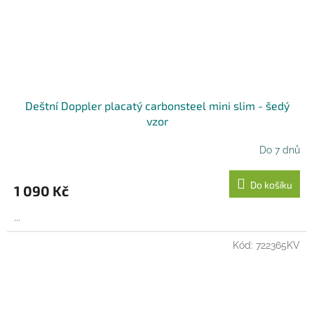
Deštní Doppler placatý carbonsteel mini slim - šedý
vzor
Do 7 dnů
Do košíku
1 090 Kč
...
Kód:
722365KV