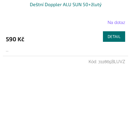
Deštní Doppler ALU SUN 50+žlutý
Na dotaz
DETAIL
590 Kč
...
Kód:
722865BLUVZ