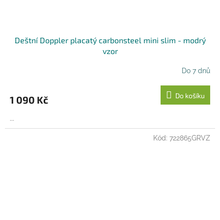
Deštní Doppler placatý carbonsteel mini slim - modrý
vzor
Do 7 dnů
Do košíku
1 090 Kč
...
Kód:
722865GRVZ