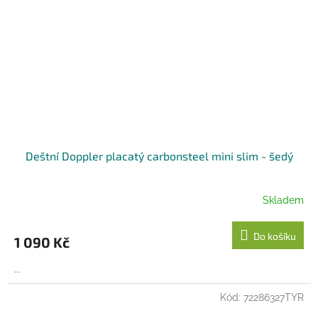
Deštní Doppler placatý carbonsteel mini slim - šedý
Skladem
Do košíku
1 090 Kč
...
Kód:
72286327TYR