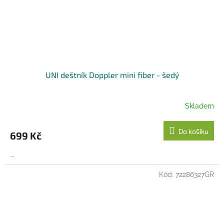
UNI deštník Doppler mini fiber - šedý
Skladem
Do košíku
699 Kč
...
Kód:
72286327GR