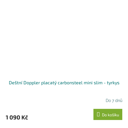
Deštní Doppler placatý carbonsteel mini slim - tyrkys
Do 7 dnů
Do košíku
1 090 Kč