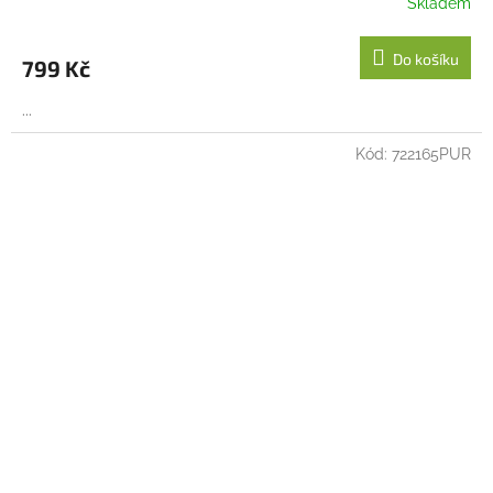
Skladem
Do košíku
799 Kč
...
Kód:
722165PUR