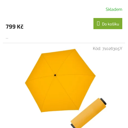
Skladem
Do košíku
799 Kč
...
Kód:
71026305Y