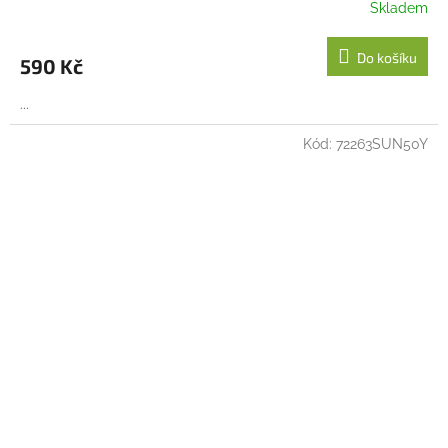
Skladem
Do košíku
590 Kč
...
Kód:
72263SUN50Y