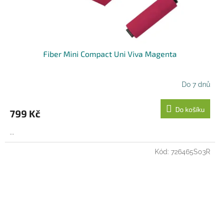
Fiber Mini Compact Uni Viva Magenta
Do 7 dnů
Do košíku
799 Kč
...
Kód:
726465S03R