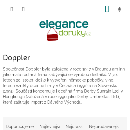
Přejít
NÁKUP
na
obsah
KOŠÍK
Doppler
Společnost Doppler byla založena v roce 1947 v Braunau am Inn
jako malá rodinná firma zabývající se výrobou deštníků. V 70.
letech 20. století došlo k vytvoření německé pobočky, v 90.
letech vznikly dceřiné firmy v Čechách (1991) a na Slovensku
(1992). Součástí koncernu je i dceřiná firma Derby Sunrain Ltd. v
Hongkongu (založená v roce 1990 jako Derby Umbrellas Ltd.),
která zaštiťuje import z Dálného Východu.
Ř
a
Doporučujeme
Nejlevnější
Nejdražší
Nejprodávanější