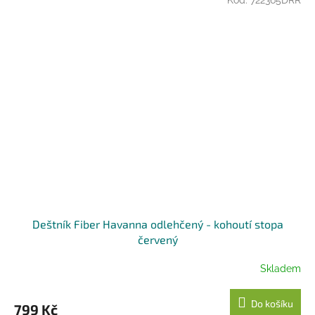
Kód:
722365DRR
Deštník Fiber Havanna odlehčený - kohoutí stopa
červený
Skladem
Do košíku
799 Kč