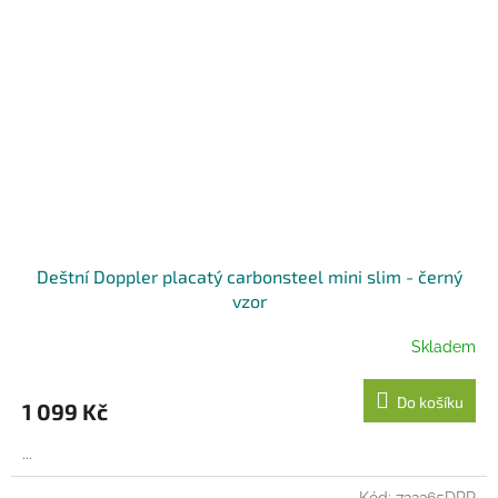
Deštní Doppler placatý carbonsteel mini slim - černý
vzor
Skladem
Do košíku
1 099 Kč
...