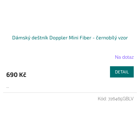
Dámský deštník Doppler Mini Fiber - černobílý vzor
Na dotaz
DETAIL
690 Kč
...
Kód:
726465GBLV