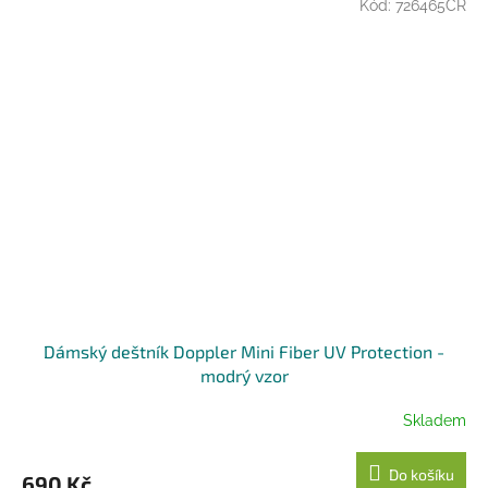
Kód:
726465CR
Dámský deštník Doppler Mini Fiber UV Protection -
modrý vzor
Skladem
Do košíku
690 Kč