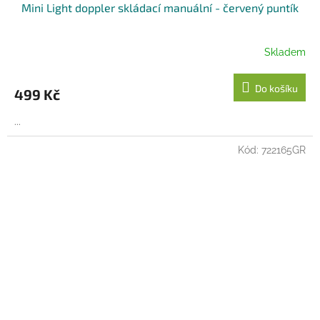
Mini Light doppler skládací manuální - červený puntík
Skladem
Do košíku
499 Kč
...
Kód:
722165GR