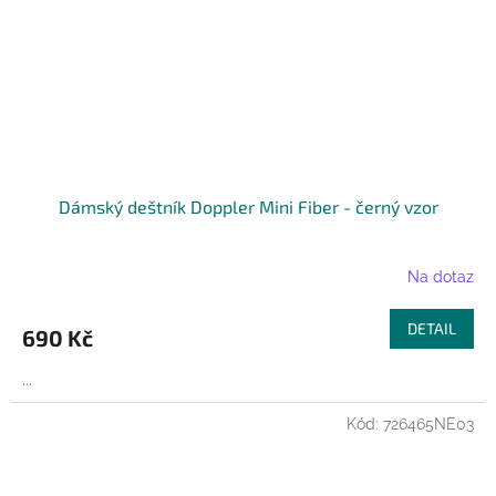
Dámský deštník Doppler Mini Fiber - černý vzor
Na dotaz
DETAIL
690 Kč
...
Kód:
726465NE03