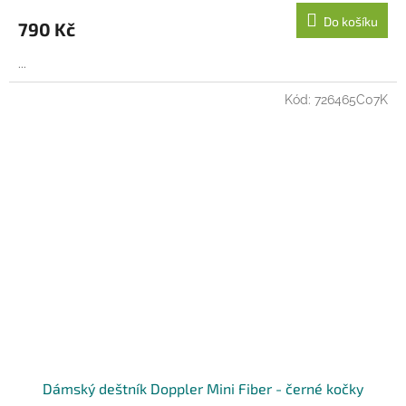
Do košíku
790 Kč
...
Kód:
726465C07K
Dámský deštník Doppler Mini Fiber - černé kočky