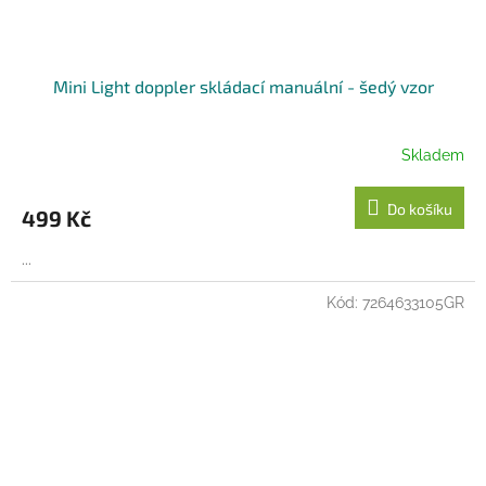
Mini Light doppler skládací manuální - šedý vzor
Skladem
Do košíku
499 Kč
...
Kód:
7264633105GR