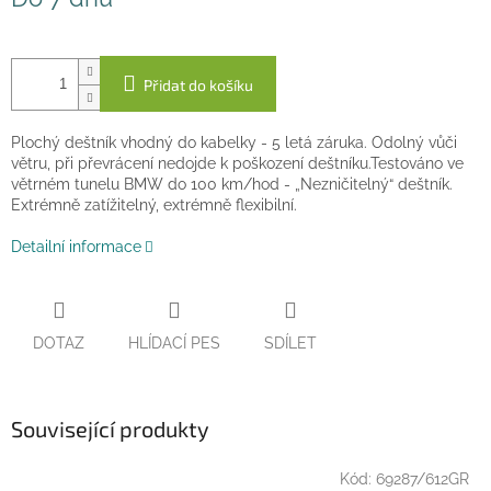
cena:
Přidat do košíku
Plochý deštník vhodný do kabelky - 5 letá záruka. Odolný vůči
větru, při převrácení nedojde k poškození deštníku.Testováno ve
větrném tunelu BMW do 100 km/hod - „Nezničitelný“ deštník.
Extrémně zatížitelný, extrémně flexibilní.
Detailní informace
DOTAZ
HLÍDACÍ PES
SDÍLET
Související produkty
Kód:
69287/612GR