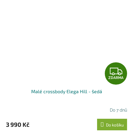
Z
ZDARMA
D
Malé crossbody Elega Hill - šedá
A
R
Do 7 dnů
M
3 990 Kč
Do košíku