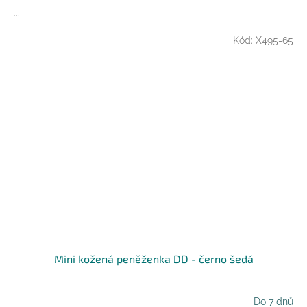
A
...
Kód:
X495-65
Mini kožená peněženka DD - černo šedá
Do 7 dnů