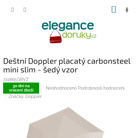
Přejít
NÁKUP
na
obsah
KOŠÍK
Deštní Doppler placatý carbonsteel
mini slim - šedý vzor
722865GRVZ
30 dní na
Průměrné
Neohodnoceno
Podrobnosti hodnocení
vrácení zboží
hodnocení
Značka:
Doppler
produktu
je
0,0
z
5
hvězdiček.