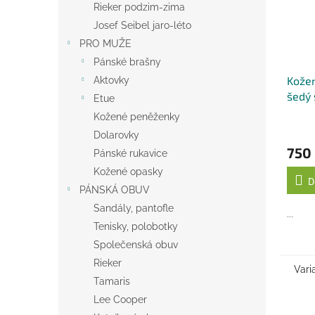
Rieker podzim-zima
Josef Seibel jaro-léto
PRO MUŽE
Pánské brašny
Kože
Aktovky
šedý 
Etue
Kožené peněženky
Dolarovky
750
Pánské rukavice
Kožené opasky
D
PÁNSKÁ OBUV
Sandály, pantofle
...
Tenisky, polobotky
Společenská obuv
Rieker
Vari
Tamaris
Lee Cooper