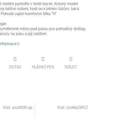
 textilní pantofle v šedé barvě. Krásný modní
na běžné nošení, hodí se k letním šatům, tak k
Pohodlí zajistí komfortní šířka "H"
gie:
 vyměkčené místo pod patou pro pohodlný došlap,
árazy na patu a její zatížení.
 informace
DOTAZ
HLÍDACÍ PES
SDÍLET
Kód:
20178GR-95
Kód:
722865GRVZ