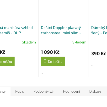
ná manikúra vzhled
Deštní Doppler placatý
Dámský 
semiš - DUP
carbonsteel mini slim -
šedý - P
šedý puntík
Skladem
Skladem
 Kč
1 090 Kč
390 Kč
o košíku
Do košíku
...
...
anty
Popis
Podobné (12)
Hodnocení
Diskuze