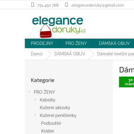
Přejít
731 450 768
elegancedoruky@gmail.com
na
obsah
PRODEJNY
PRO ŽENY
DÁMSKÁ OBUV
Domů
DÁMSKÁ OBUV
Dámské textilní pa
P
Dáms
o
Přeskočit
s
Kategorie
kategorie
30 
t
vráce
r
PRO ŽENY
a
Kabelky
n
Kožené aktovky
n
í
Kožené peněženky
p
Podlouhlé
a
Krátké