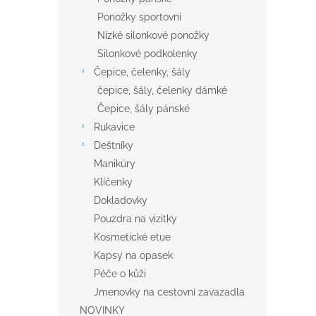
Ponožky sportovní
Nízké silonkové ponožky
Silonkové podkolenky
Čepice, čelenky, šály
čepice, šály, čelenky dámké
Čepice, šály pánské
Rukavice
Deštníky
Manikúry
Klíčenky
Dokladovky
Pouzdra na vizitky
Kosmetické etue
Kapsy na opasek
Péče o kůži
Jmenovky na cestovní zavazadla
NOVINKY