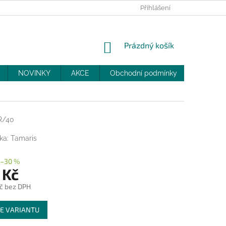
PRODEJNY
SLEVY
MOJE OBJEDNÁVKA
Přihlášení
NÁKUPNÍ
Prázdný košík
KOŠÍK
NOVINKY
AKCE
Obchodní podmínky
DOPRAV
R/40
ka:
Tamaris
–30 %
 Kč
č bez DPH
E VARIANTU