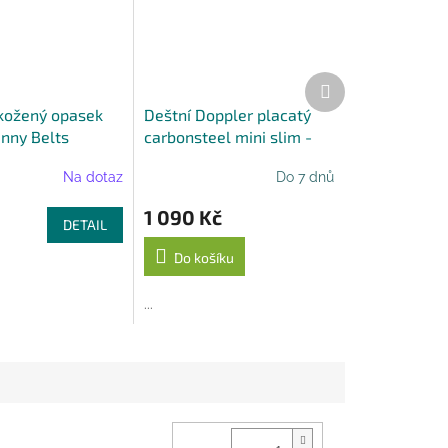
Další
produkt
kožený opasek
Deštní Doppler placatý
enny Belts
carbonsteel mini slim -
šedý vzor
Na dotaz
Do 7 dnů
1 090 Kč
DETAIL
Do košíku
...