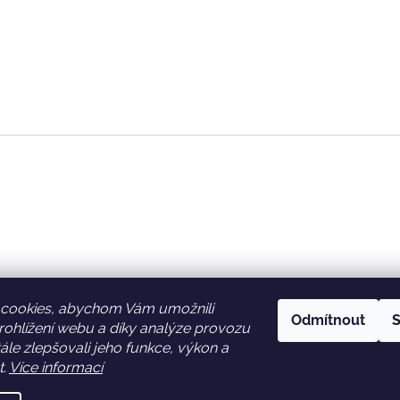
cookies, abychom Vám umožnili
Odmítnout
S
ohlížení webu a díky analýze provozu
Facebook
Věrnostní slevy
le zlepšovali jeho funkce, výkon a
t.
Více informací