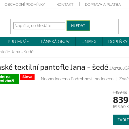
OBCHODNÍ PODMÍNKY
KONTAKT
DOPRAVA A PLATBA
HLEDAT
PRO MUŽE
PÁNSKÁ OBUV
UNISEX
DOPLŇKY
ntofle Jana - šedé
ké textilní pantofle Jana - šedé
JA27268G
dní na
Sleva
Průměrné
Neohodnoceno
Podrobnosti hodnocení
Znač
ní zboží
hodnocení
produktu
1 199 Kč
je
839
0,0
z
693,40 K
5
Měrná
hvězdiček.
ZVOLT
cena: