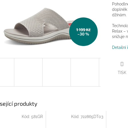
Pohodlné
doplněk 
džínám. 
Technolo
1 199 Kč
Relax –
–30 %
snižuje n
Detailní
TISK
sející produkty
Kód:
581GR
Kód:
722865DT03