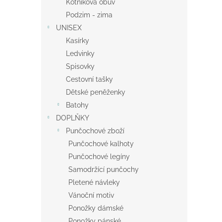
Kotníková obuv
Podzim - zima
UNISEX
Kasírky
Ledvinky
Spisovky
Cestovní tašky
Dětské peněženky
Batohy
DOPLŇKY
Punčochové zboží
Punčochové kalhoty
Punčochové legíny
Samodržící punčochy
Pletené návleky
Vánoční motiv
Ponožky dámské
Ponožky pánské