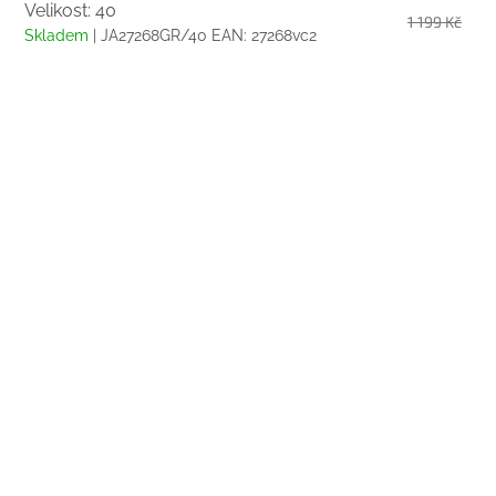
Velikost: 40
1 199 Kč
Skladem
| JA27268GR/40
EAN:
27268vc2