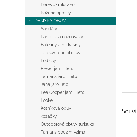
n
Dámské rukavice
e
Kožené opasky
l
DÁMSKÁ OBUV
Sandály
Pantofle a nazouváky
Baleríny a mokasíny
Tenisky a polobotky
Lodičky
Rieker jaro - léto
Tamaris jaro - léto
Jana jaro-léto
Lee Cooper jaro - léto
Looke
Kotníková obuv
Souvi
kozačky
Outddorová obuv- turistika
Tamaris podzim -zima