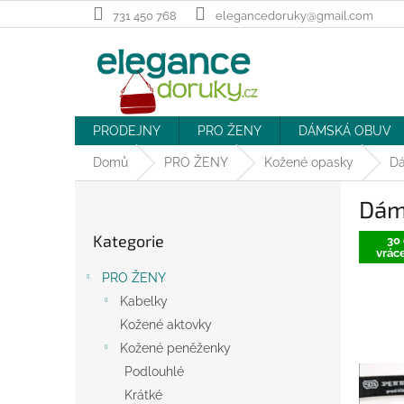
Přejít
731 450 768
elegancedoruky@gmail.com
na
obsah
PRODEJNY
PRO ŽENY
DÁMSKÁ OBUV
Domů
PRO ŽENY
Kožené opasky
Dá
P
Dám
o
Přeskočit
s
Kategorie
kategorie
30 
t
vráce
r
PRO ŽENY
a
Kabelky
n
Kožené aktovky
n
í
Kožené peněženky
p
Podlouhlé
a
Krátké