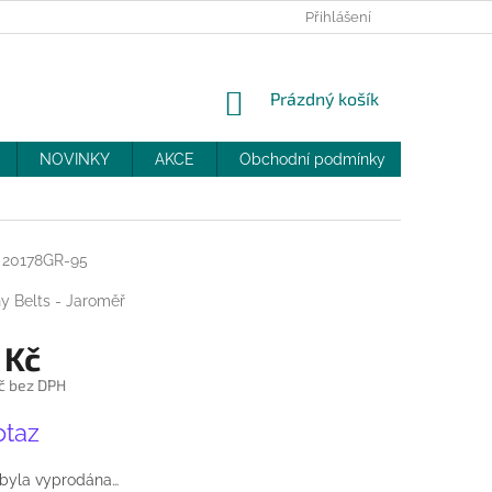
PRODEJNY
SLEVY
MOJE OBJEDNÁVKA
Přihlášení
NÁKUPNÍ
Prázdný košík
KOŠÍK
NOVINKY
AKCE
Obchodní podmínky
DOPRAV
20178GR-95
y Belts - Jaroměř
 Kč
č bez DPH
otaz
 byla vyprodána…