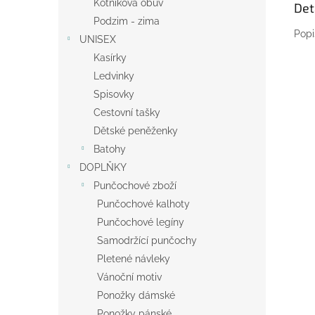
Kotníková obuv
Det
Podzim - zima
Popi
UNISEX
Kasírky
Ledvinky
Spisovky
Cestovní tašky
Dětské peněženky
Batohy
DOPLŇKY
Punčochové zboží
Punčochové kalhoty
Punčochové legíny
Samodržící punčochy
Pletené návleky
Vánoční motiv
Ponožky dámské
Ponožky pánské