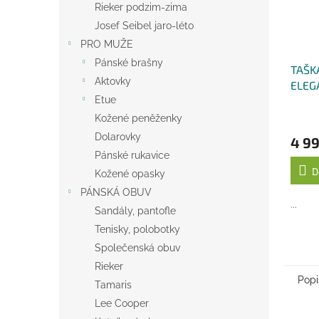
Rieker podzim-zima
Josef Seibel jaro-léto
PRO MUŽE
Pánské brašny
TAŠK
Aktovky
ELEG
Etue
ŠEDÁ
Kožené peněženky
Dolarovky
4 99
Pánské rukavice
D
Kožené opasky
PÁNSKÁ OBUV
...
Sandály, pantofle
Tenisky, polobotky
Společenská obuv
Rieker
Popi
Tamaris
Lee Cooper