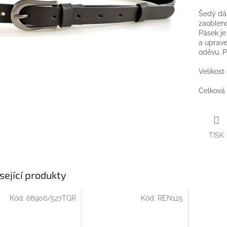
Šedý dá
zaobleno
Pásek j
a uprave
oděvu. P
Velikost
Celková 
TISK
sející produkty
Kód:
68906/527TGR
Kód:
REN125