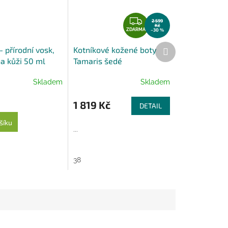
Z
2 599
Kč
D
ZDARMA
–30 %
A
Další
 přírodní vosk,
Kotníkové kožené boty
R
produkt
a kůži 50 ml
Tamaris šedé
M
A
Skladem
Skladem
1 819 Kč
DETAIL
šíku
...
38