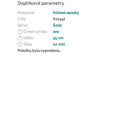
Doplňkové parametry
Kategorie
:
Kožené opasky
EAN
:
61054t
Barva
:
Šedá
?
Česká výroba
:
ano
?
Délka
:
95 cm
?
Šířka
:
20 mm
Položka byla vyprodána…