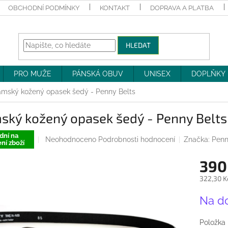
OBCHODNÍ PODMÍNKY
KONTAKT
DOPRAVA A PLATBA
HLEDAT
PRO MUŽE
PÁNSKÁ OBUV
UNISEX
DOPLŇKY
mský kožený opasek šedý - Penny Belts
ský kožený opasek šedý - Penny Belts
dní na
Průměrné
Neohodnoceno
Podrobnosti hodnocení
Značka:
Penn
ní zboží
hodnocení
produktu
390
je
0,0
322,30 K
z
Měrná
5
Na d
cena:
hvězdiček.
Položka