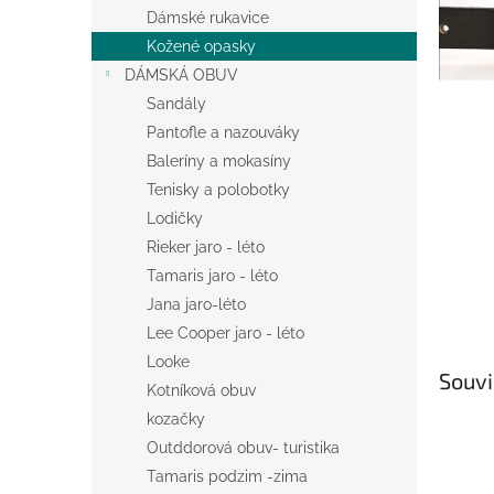
n
Dámské rukavice
e
Kožené opasky
l
DÁMSKÁ OBUV
Sandály
Pantofle a nazouváky
Baleríny a mokasíny
Tenisky a polobotky
Lodičky
Rieker jaro - léto
Tamaris jaro - léto
Jana jaro-léto
Lee Cooper jaro - léto
Looke
Souvi
Kotníková obuv
kozačky
Outddorová obuv- turistika
Tamaris podzim -zima