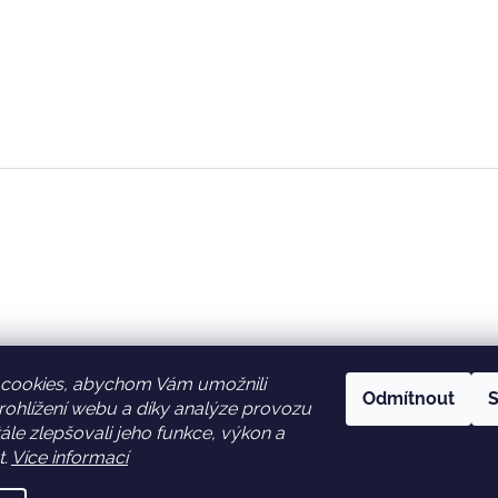
cookies, abychom Vám umožnili
Odmítnout
S
ohlížení webu a díky analýze provozu
Facebook
Věrnostní slevy
le zlepšovali jeho funkce, výkon a
t.
Více informací