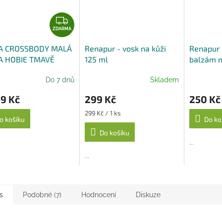
Z
D
ZDARMA
A
A CROSSBODY MALÁ
Renapur - vosk na kůži
Renapur -
R
A HOBIE TMAVĚ
125 ml
balzám n
M
A
Do 7 dnů
Skladem
9 Kč
299 Kč
250 Kč
Měrná
299 Kč / 1 ks
o košíku
Do ko
cena:
Do košíku
...
...
s
Podobné (7)
Hodnocení
Diskuze