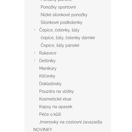
Ponožky sportovní
Nízké silonkové ponožky
Silonkové podkolenky
Čepice, čelenky, šály
čepice, šály, čelenky dámké
Čepice, šály pánské
Rukavice
Deštníky
Manikúry
Klíčenky
Dokladovky
Pouzdra na vizitky
Kosmetické etue
Kapsy na opasek
Péče o kůži
Jmenovky na cestovní zavazadla
NOVINKY