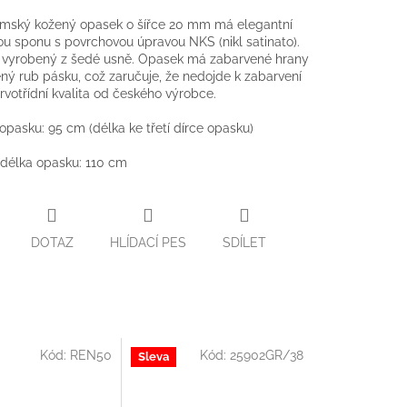
mský kožený opasek o šířce 20 mm má elegantní
u sponu s povrchovou úpravou NKS (nikl satinato).
e vyrobený z šedé usně. Opasek má zabarvené hrany
ný rub pásku, což zaručuje, že nedojde k zabarvení
rvotřídní kvalita od českého výrobce.
 opasku: 95 cm (délka ke třetí dírce opasku)
délka opasku: 110 cm
DOTAZ
HLÍDACÍ PES
SDÍLET
Kód:
REN50
Kód:
25902GR/38
Sleva