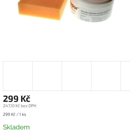
299 Kč
247,10 Kč bez DPH
Měrná
299 Kč / 1 ks
cena:
Skladem