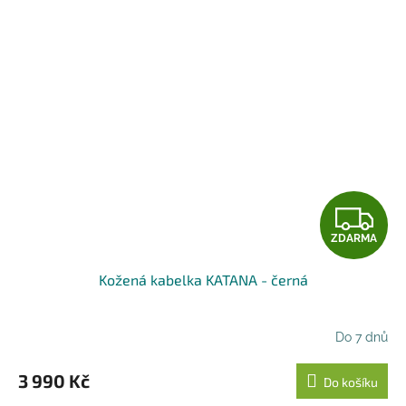
Z
ZDARMA
D
Kožená kabelka KATANA - černá
A
R
Do 7 dnů
M
3 990 Kč
Do košíku