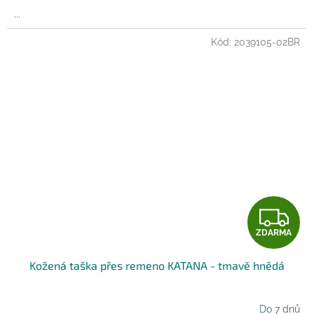
A
...
Kód:
2039105-02BR
Z
ZDARMA
D
Kožená taška přes remeno KATANA - tmavě hnědá
A
R
Do 7 dnů