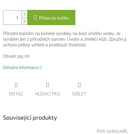
Přidat do košíku
Přírodní balzám na kožené výrobky na bázi včelího vosku. Je
vyroben jen z přírodních surovin. Uvolní a změkčí kůži. Zpružní ji,
uchová pěkný vzhled a prodlouží životnost.
Obsah 125 ml
Detailní informace
DOTAZ
HLÍDACÍ PES
SDÍLET
Související produkty
Kód:
5082574BL