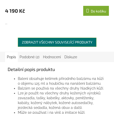
M
4 190 Kč
Do košíku
A
...
ZOBRAZIT VŠECHNY SOUVISEJÍCÍ PRODUKTY
Popis
Podobné (2)
Hodnocení
Diskuze
Detailní popis produktu
Balení obsahuje kelímek přírodního balzámu na kůži
o objemu 125 ml a houbičku na nanášení balzámu.
Balzám se používá na všechny druhy hladkých kůží.
Lze je použít na všechny druhy kožených výrobků:
zavazadla, tašky, kabelky, aktovky, peněženky,
kabáty, kožený nábytek, kožené autosedačky,
jezdecká sedadla, kožená obuv a další.
Může se používat i na vinil a imitace kůží.