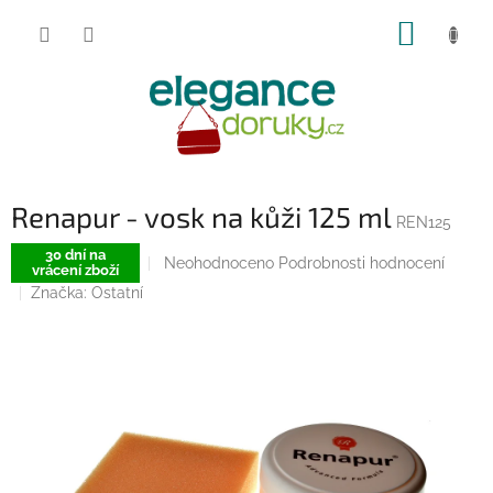
Přejít
NÁKUP
na
obsah
KOŠÍK
Renapur - vosk na kůži 125 ml
REN125
30 dní na
Průměrné
Neohodnoceno
Podrobnosti hodnocení
vrácení zboží
hodnocení
Značka:
Ostatní
produktu
je
0,0
z
5
hvězdiček.