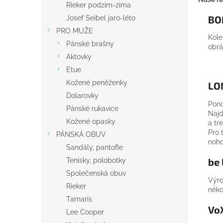
Rieker podzim-zima
BO
Josef Seibel jaro-léto
PRO MUŽE
Kole
Pánské brašny
obrá
Aktovky
Etue
Kožené peněženky
LO
Dolarovky
Pono
Pánské rukavice
Najd
Kožené opasky
a tr
Pro 
PÁNSKÁ OBUV
noho
Sandály, pantofle
be
Tenisky, polobotky
Společenská obuv
Výro
Rieker
něko
Tamaris
Vo
Lee Cooper