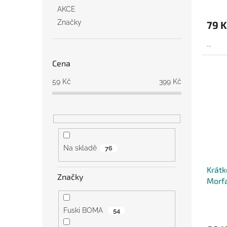
AKCE
Značky
79 K
...
Cena
59
Kč
399
Kč
Na skladě
76
Krát
Značky
Morf
Fuski BOMA
54