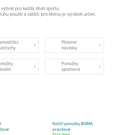
 vybrat pro každý druh sportu.
hu použití a zátěži, pro kterou je výrobek určen.
amodržící
Pletené
unčochy
návleky
onožky
Ponožky
ánské
sportovní
X
Kočičí ponožky BOMA
žové
oranžové
Skladem