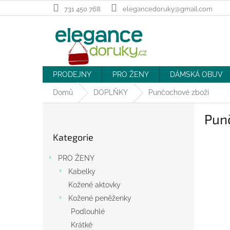
Přejít
731 450 768
elegancedoruky@gmail.com
na
obsah
PRODEJNY
PRO ŽENY
DÁMSKÁ OBUV
Domů
DOPLŇKY
Punčochové zboží
P
Pun
o
Přeskočit
s
Kategorie
kategorie
t
r
PRO ŽENY
a
Kabelky
n
Kožené aktovky
n
í
Kožené peněženky
p
Podlouhlé
a
Krátké