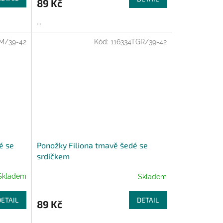
89 Kč
...
M/39-42
Kód:
116334TGR/39-42
é se
Ponožky Filiona tmavě šedé se
srdíčkem
Skladem
Skladem
DETAIL
DETAIL
89 Kč