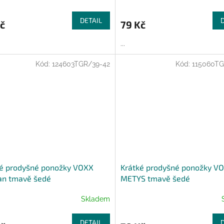
DETAIL
č
79 Kč
...
Kód:
124603TGR/39-42
Kód:
115060TG
ké prodyšné ponožky VOXX
Krátké prodyšné ponožky V
an tmavě šedé
METYS tmavě šedé
Skladem
DETAIL