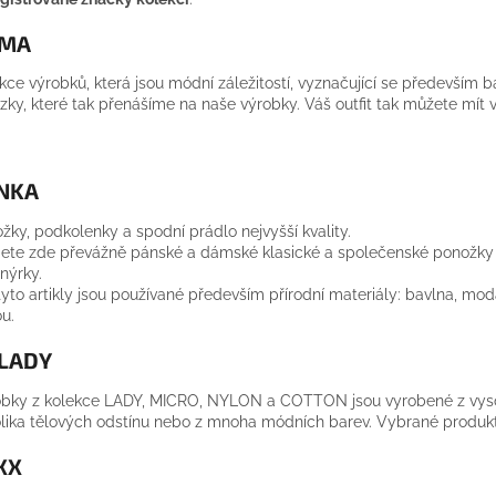
MA
kce výrobků, která jsou módní záležitostí, vyznačující se především 
zky, které tak přenášíme na naše výrobky. Váš outfit tak můžete mít 
NKA
žky, podkolenky a spodní prádlo nejvyšší kvality.
ete zde převážně pánské a dámské klasické a společenské ponožky a
enýrky.
tyto artikly jsou používané především přírodní materiály: bavlna, mo
u.
 LADY
bky z kolekce LADY, MICRO, NYLON a COTTON jsou vyrobené z vysoce 
lika tělových odstínu nebo z mnoha módních barev. Vybrané produk
XX