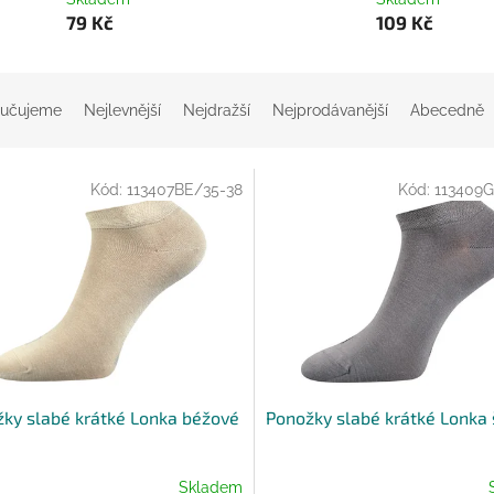
79 Kč
109 Kč
učujeme
Nejlevnější
Nejdražší
Nejprodávanější
Abecedně
Kód:
113407BE/35-38
Kód:
113409G
ky slabé krátké Lonka béžové
Ponožky slabé krátké Lonka
Skladem