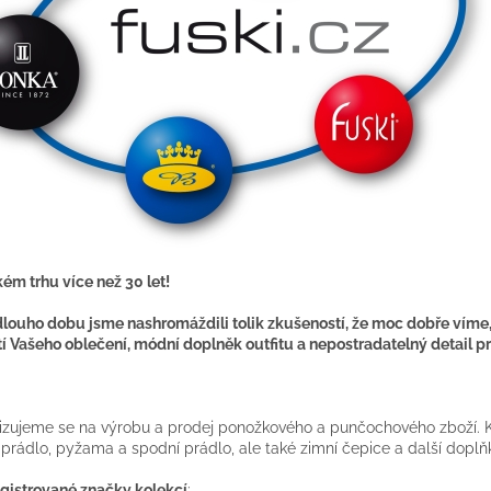
ém trhu více než 30 let!
dlouho dobu jsme nashromáždili tolik zkušeností, že moc dobře víme,
í Vašeho oblečení, módní doplněk outfitu a nepostradatelný detail pr
izujeme se na výrobu a prodej ponožkového a punčochového zboží. Kr
 prádlo, pyžama a spodní prádlo, ale také zimní čepice a další doplňk
gistrované značky kolekcí
: