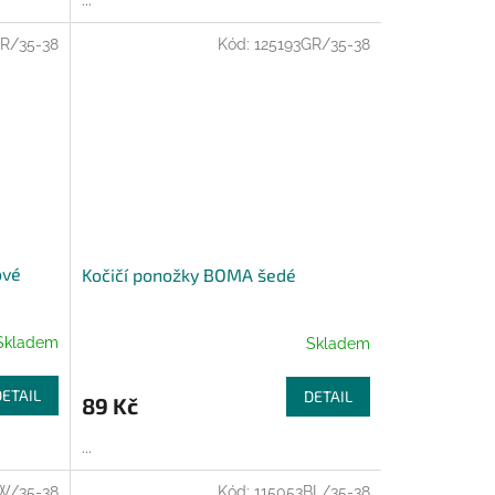
...
R/35-38
Kód:
125193GR/35-38
ové
Kočičí ponožky BOMA šedé
Skladem
Skladem
DETAIL
DETAIL
89 Kč
...
W/35-38
Kód:
115053BL/35-38