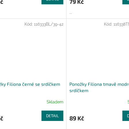
Kč
79 Kč
...
Kód:
116333BL/39-42
Kód:
116338T
ky Filiona černé se srdíčkem
Ponožky Filiona tmavě modr
srdíčkem
Skladem
DETAIL
Kč
89 Kč
...