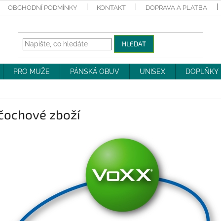
OBCHODNÍ PODMÍNKY
KONTAKT
DOPRAVA A PLATBA
HLEDAT
PRO MUŽE
PÁNSKÁ OBUV
UNISEX
DOPLŇKY
čochové zboží