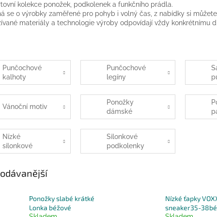
tovní kolekce ponožek, podkolenek a funkčního prádla.
á se o výrobky zaměřené pro pohyb i volný čas, z nabídky si můžete
ívané materiály a technologie výroby odpovídají vždy konkrétnímu dru
Punčochové
Punčochové
S
kalhoty
legíny
p
Ponožky
P
Vánoční motiv
dámské
p
Nízké
Silonkové
silonkové
podkolenky
ponožky
odávanější
Ponožky slabé krátké
Nízké ťapky VOX
Lonka béžové
sneaker35-38bé
Skladem
Skladem