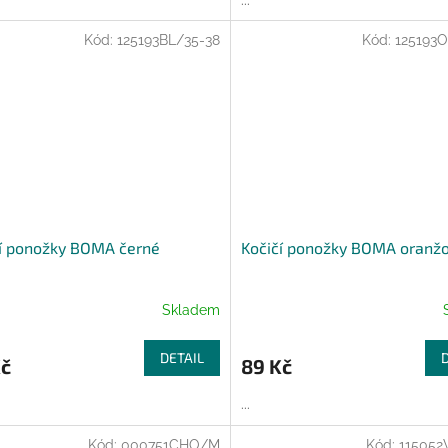
Kód:
125193BL/35-38
Kód:
125193O
í ponožky BOMA černé
Kočičí ponožky BOMA oranž
Skladem
DETAIL
Kč
89 Kč
...
Kód:
000751CHO/M
Kód:
115052