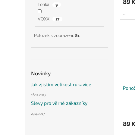
89 
Lonka
9
...
VOXX
17
Položek k zobrazení:
81
Novinky
Jak zjistím velikost rukavice
Ponož
16.11.2017
Slevy pro věrné zákazníky
27.4.2017
89 
...