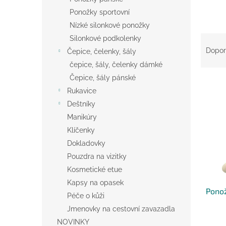
Ponožky sportovní
Nízké silonkové ponožky
Ř
Silonkové podkolenky
a
Dopor
Čepice, čelenky, šály
z
čepice, šály, čelenky dámké
e
Čepice, šály pánské
V
n
Rukavice
ý
í
p
p
Deštníky
i
r
Manikúry
s
o
Klíčenky
p
d
Dokladovky
r
u
Pouzdra na vizitky
o
k
d
t
Kosmetické etue
u
ů
Kapsy na opasek
Ponož
k
Péče o kůži
t
Jmenovky na cestovní zavazadla
ů
NOVINKY