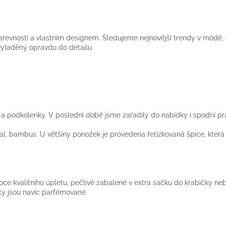
barevností a vlastním designem. Sledujeme nejnovější trendy v módě, 
vyladěný opravdu do detailu.
 podkolenky. V poslední době jsme zařadily do nabídky i spodní p
dal, bambus. U většiny ponožek je provedena řetízkovaná špice, která 
kvalitního úpletu, pečlivě zabalené v extra sáčku do krabičky neb
ty jsou navíc parfémované.