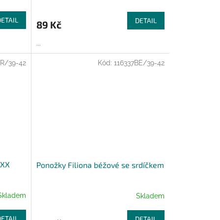
DETAIL
DETAIL
89 Kč
...
R/39-42
Kód:
116337BE/39-42
OXX
Ponožky Filiona béžové se srdíčkem
Skladem
Skladem
DETAIL
DETAIL