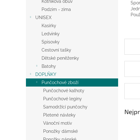
Kotníková obuv
Spor
Jedn
Podzim - zima
Použ
UNISEX
Kasírky
Ledvinky
Spisovky
Cestovní tašky
Dětské peněženky
Batohy
DOPLŇKY
Punčochové zboží
Punčochové kalhoty
Punčochové legíny
Samodržící punčochy
Nejpr
Pletené návleky
Vánoční motiv
Ponožky dámské
Ponožky pánské