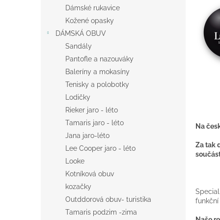
n
Dámské rukavice
e
Kožené opasky
l
DÁMSKÁ OBUV
Sandály
Pantofle a nazouváky
Baleríny a mokasíny
Tenisky a polobotky
Lodičky
Rieker jaro - léto
Tamaris jaro - léto
Na česk
Jana jaro-léto
Za tak 
Lee Cooper jaro - léto
součást
Looke
Kotníková obuv
kozačky
Special
Outddorová obuv- turistika
funkční
Tamaris podzim -zima
Naše re