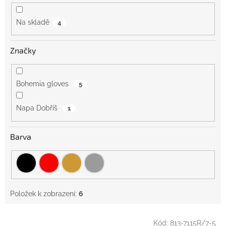
ů
Na skladě
4
Značky
Bohemia gloves
5
Napa Dobříš
1
Barva
Položek k zobrazení:
6
V
Kód:
813-7115R/7-5