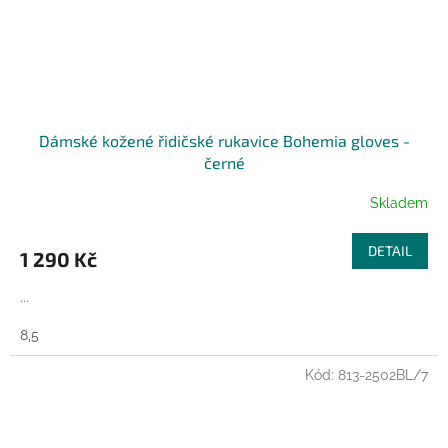
Dámské kožené řidičské rukavice Bohemia gloves -
černé
Skladem
DETAIL
1 290 Kč
...
8,5
Kód:
813-2502BL/7