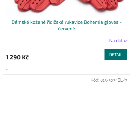
Dámské kožené řidičské rukavice Bohemia gloves -
červené
Na dotaz
DETAIL
1 290 Kč
...
Kód:
813-3034BL/7