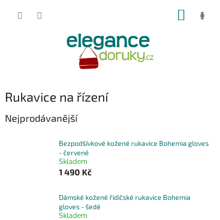
Přejít
NÁKUP
na
obsah
KOŠÍK
Rukavice na řízení
Nejprodávanější
Bezpodšívkové kožené rukavice Bohemia gloves
- červené
Skladem
1 490 Kč
Dámské kožené řidičské rukavice Bohemia
gloves - šedé
Skladem