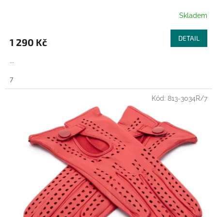
Skladem
DETAIL
1 290 Kč
...
7
Kód:
813-3034R/7