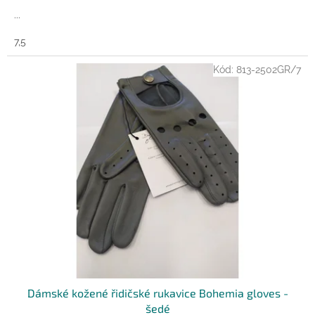
...
7,5
Kód:
813-2502GR/7
Dámské kožené řidičské rukavice Bohemia gloves -
šedé