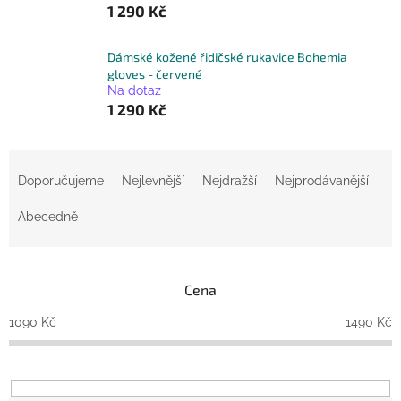
1 290 Kč
Dámské kožené řidičské rukavice Bohemia
gloves - červené
Na dotaz
1 290 Kč
Ř
a
Doporučujeme
Nejlevnější
Nejdražší
Nejprodávanější
z
e
Abecedně
n
í
p
Cena
r
o
1090
Kč
1490
Kč
d
u
k
t