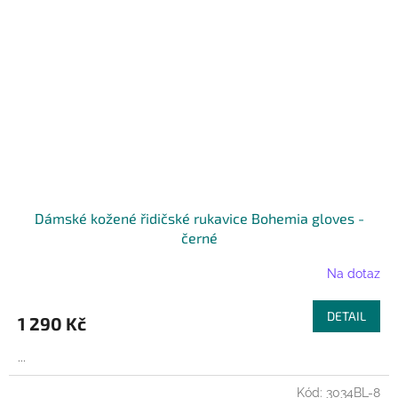
Dámské kožené řidičské rukavice Bohemia gloves -
černé
Na dotaz
DETAIL
1 290 Kč
...
Kód:
3034BL-8