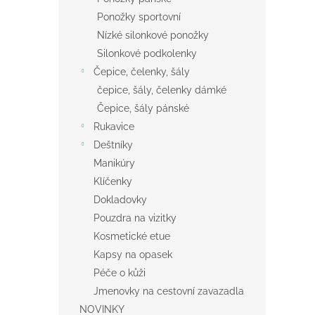
Ponožky sportovní
Nízké silonkové ponožky
Silonkové podkolenky
Čepice, čelenky, šály
čepice, šály, čelenky dámké
Čepice, šály pánské
Rukavice
Deštníky
Manikúry
Klíčenky
Dokladovky
Pouzdra na vizitky
Kosmetické etue
Kapsy na opasek
Péče o kůži
Jmenovky na cestovní zavazadla
NOVINKY