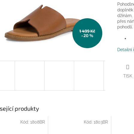
Pohodlné
doplněk 
džínám. 
přes nár
pohodlí.
1 499 Kč
–20 %
Detailní
TISK
sející produkty
Kód:
1808BR
Kód:
1803BR