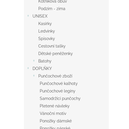
Kotníková obuv
Podzim - zima
UNISEX
Kasírky
Ledvinky
Spisovky
Cestovní tašky
Dětské peněženky
Batohy
DOPLŇKY
Punčochové zboží
Punčochové kalhoty
Punčochové legíny
Samodržící punčochy
Pletené návleky
Vánoční motiv
Ponožky dámské
Ponožky pánské