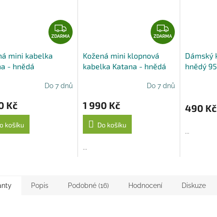
Z
Z
D
D
ZDARMA
ZDARMA
A
A
á mini kabelka
Kožená mini klopnová
Dámský 
R
R
a - hnědá
kabelka Katana - hnědá
hnědý 95
M
M
A
A
Do 7 dnů
Do 7 dnů
0 Kč
1 990 Kč
490 Kč
o košíku
Do košíku
...
...
anty
Popis
Podobné (16)
Hodnocení
Diskuze