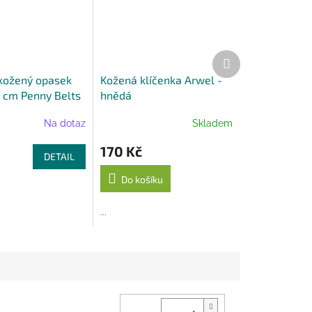
Další
produkt
kožený opasek
Kožená klíčenka Arwel -
 cm Penny Belts
hnědá
Na dotaz
Skladem
170 Kč
DETAIL
Do košíku
...