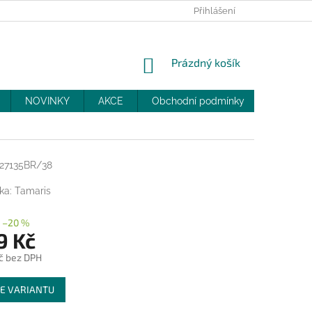
PRODEJNY
SLEVY
MOJE OBJEDNÁVKA
Přihlášení
NÁKUPNÍ
Prázdný košík
KOŠÍK
NOVINKY
AKCE
Obchodní podmínky
DOPRAV
27135BR/38
ka:
Tamaris
–20 %
9 Kč
č bez DPH
E VARIANTU