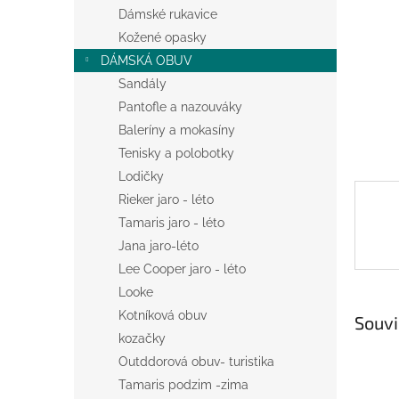
n
Dámské rukavice
e
Kožené opasky
l
DÁMSKÁ OBUV
Sandály
Pantofle a nazouváky
Baleríny a mokasíny
Tenisky a polobotky
Lodičky
Rieker jaro - léto
Tamaris jaro - léto
Jana jaro-léto
Lee Cooper jaro - léto
Looke
Kotníková obuv
Souvi
kozačky
Outddorová obuv- turistika
Tamaris podzim -zima