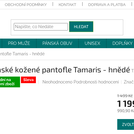
OBCHODNÍ PODMÍNKY
KONTAKT
DOPRAVA A PLATBA
HLEDAT
PRO MUŽE
PÁNSKÁ OBUV
UNISEX
DOPLŇKY
tofle Tamaris - hnědé
ské kožené pantofle Tamaris - hnědé
T
dní na
Sleva
Průměrné
Neohodnoceno
Podrobnosti hodnocení
Znač
ní zboží
hodnocení
produktu
1 499 Kč
je
1 19
0,0
z
990,90 K
5
Měrná
hvězdiček.
ZVOLT
cena: