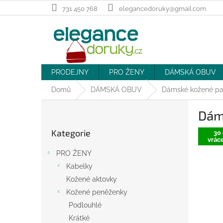
Přejít
731 450 768
elegancedoruky@gmail.com
na
obsah
PRODEJNY
PRO ŽENY
DÁMSKÁ OBUV
Domů
DÁMSKÁ OBUV
Dámské kožené pan
P
Dám
o
Přeskočit
s
Kategorie
kategorie
30 
t
vráce
r
PRO ŽENY
a
Kabelky
n
Kožené aktovky
n
í
Kožené peněženky
p
Podlouhlé
a
Krátké