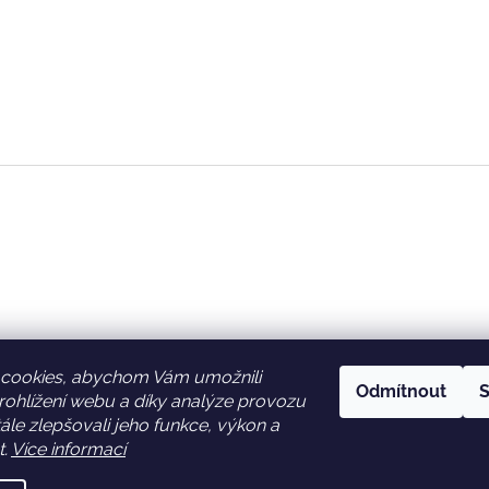
cookies, abychom Vám umožnili
Odmítnout
S
ohlížení webu a díky analýze provozu
Facebook
Věrnostní slevy
le zlepšovali jeho funkce, výkon a
t.
Více informací