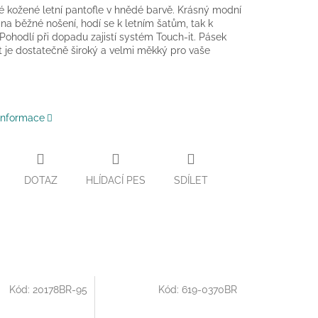
 kožené letní pantofle v hnědé barvě. Krásný modní
na běžné nošení, hodí se k letním šatům, tak k
Pohodlí při dopadu zajistí systém Touch-it. Pásek
t je dostatečně široký a velmi měkký pro vaše
 informace
DOTAZ
HLÍDACÍ PES
SDÍLET
Kód:
20178BR-95
Kód:
619-0370BR