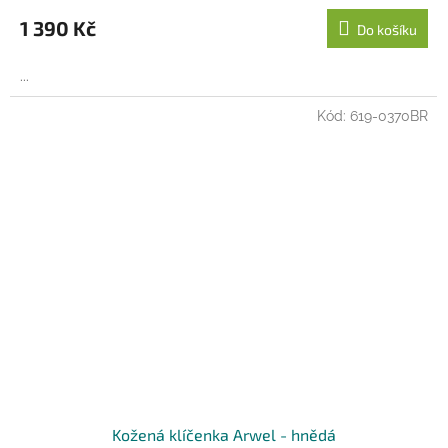
1 390 Kč
Do košíku
...
Kód:
619-0370BR
Kožená klíčenka Arwel - hnědá