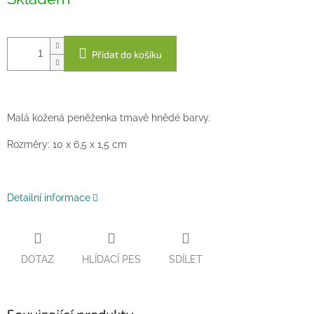
cena:
Přidat do košíku
Malá kožená peněženka tmavě hnědé barvy.
Rozměry: 10 x 6,5 x 1,5 cm
Detailní informace
DOTAZ
HLÍDACÍ PES
SDÍLET
Související produkty