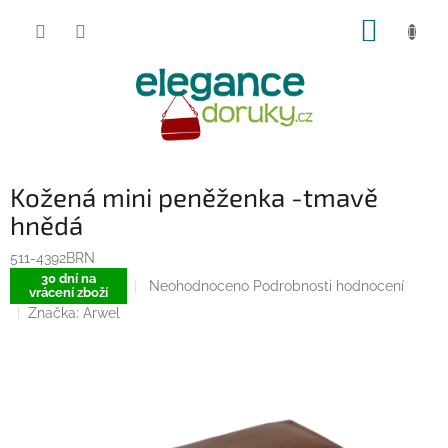
Přejít
NÁKUP
na
obsah
KOŠÍK
Kožená mini peněženka -tmavě
hnědá
511-4392BRN
30 dní na
Průměrné
Neohodnoceno
Podrobnosti hodnocení
vrácení zboží
hodnocení
Značka:
Arwel
produktu
je
0,0
z
5
hvězdiček.