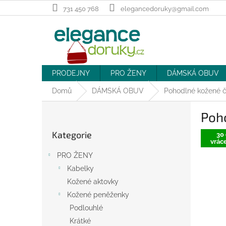
Přejít
731 450 768
elegancedoruky@gmail.com
na
obsah
PRODEJNY
PRO ŽENY
DÁMSKÁ OBUV
Domů
DÁMSKÁ OBUV
Pohodlné kožené č
P
Poh
o
Přeskočit
s
Kategorie
kategorie
30 
t
vráce
r
PRO ŽENY
a
Kabelky
n
Kožené aktovky
n
í
Kožené peněženky
p
Podlouhlé
a
Krátké