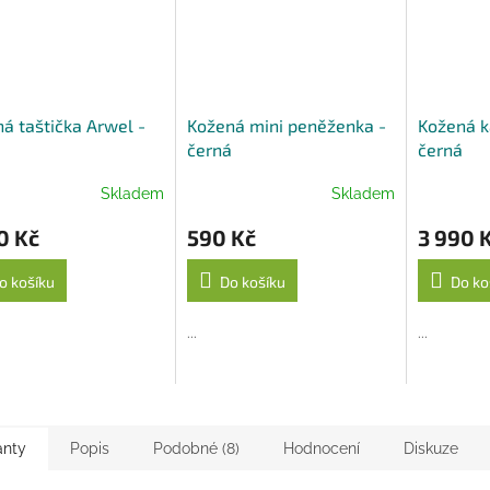
A
á taštička Arwel -
Kožená mini peněženka -
Kožená k
á
černá
černá
Skladem
Skladem
0 Kč
590 Kč
3 990 
o košíku
Do košíku
Do ko
...
...
anty
Popis
Podobné (8)
Hodnocení
Diskuze