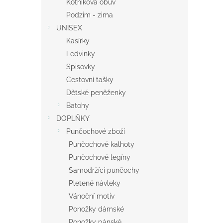
Kotníková obuv
Podzim - zima
UNISEX
Kasírky
Ledvinky
Spisovky
Cestovní tašky
Dětské peněženky
Batohy
DOPLŇKY
Punčochové zboží
Punčochové kalhoty
Punčochové legíny
Samodržící punčochy
Pletené návleky
Vánoční motiv
Ponožky dámské
Ponožky pánské