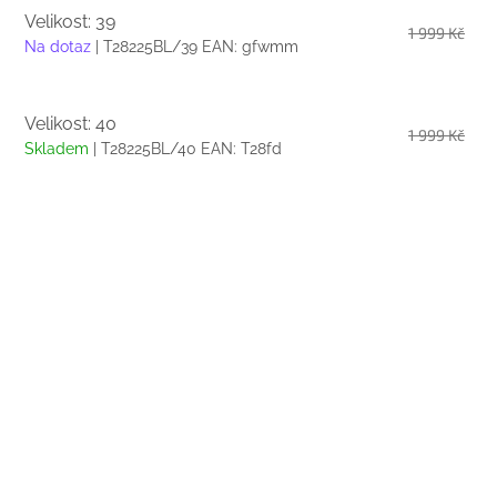
Velikost: 39
1 999 Kč
Na dotaz
| T28225BL/39
EAN:
gfwmm
Velikost: 40
1 999 Kč
Skladem
| T28225BL/40
EAN:
T28fd