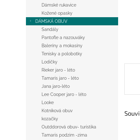
n
Dámské rukavice
e
Kožené opasky
l
DÁMSKÁ OBUV
Sandály
Pantofle a nazouváky
Baleríny a mokasíny
Tenisky a polobotky
Lodičky
Rieker jaro - léto
Tamaris jaro - léto
Jana jaro-léto
Lee Cooper jaro - léto
Looke
Kotníková obuv
Souvi
kozačky
Outddorová obuv- turistika
Tamaris podzim -zima