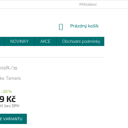
PRODEJNY
SLEVY
MOJE OBJEDNÁVKA
Přihlášení
NÁKUPNÍ
Prázdný košík
KOŠÍK
NOVINKY
AKCE
Obchodní podmínky
DOPRAV
225BL/39
ka:
Tamaris
–20 %
9 Kč
 Kč bez DPH
E VARIANTU