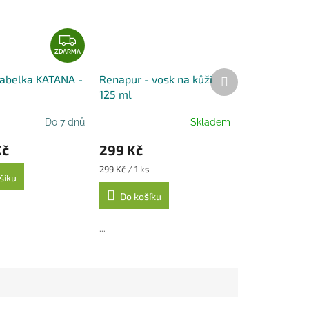
Z
D
ZDARMA
A
Další
abelka KATANA -
Renapur - vosk na kůži
R
produkt
125 ml
M
A
Do 7 dnů
Skladem
Kč
299 Kč
Měrná
299 Kč / 1 ks
šíku
cena:
Do košíku
...