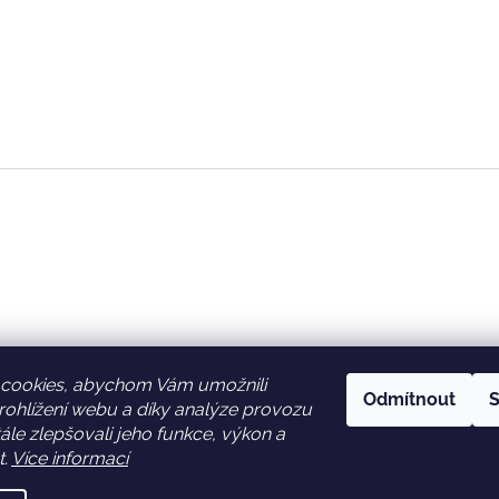
cookies, abychom Vám umožnili
Odmítnout
S
ohlížení webu a díky analýze provozu
Facebook
Věrnostní slevy
le zlepšovali jeho funkce, výkon a
t.
Více informací