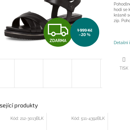
Pohodlné
hodí se 
krásně s
zip. Poh
Z
1 999 Kč
–20 %
ZDARMA
D
Detailní
A
TISK
R
M
sející produkty
Kód:
212-3013BLK
Kód:
511-4392BLK