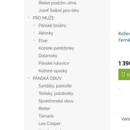
Rieker podzim-zima
Josef Seibel jaro-léto
PRO MUŽE
Pánské brašny
Kožen
Aktovky
čern
Etue
Kožené peněženky
Dolarovky
1 39
Pánské rukavice
Kožené opasky
D
PÁNSKÁ OBUV
Sandály, pantofle
...
Tenisky, polobotky
Společenská obuv
Rieker
Tamaris
Vari
Lee Cooper