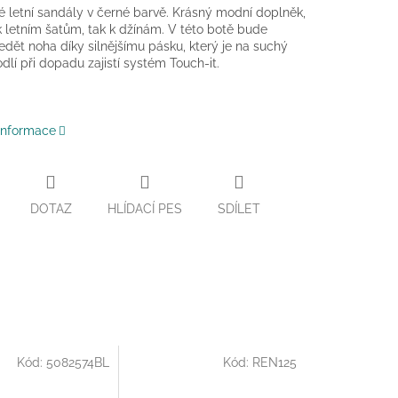
 letní sandály v černé barvě. Krásný modní doplněk,
k letním šatům, tak k džínám. V této botě bude
edět noha díky silnějšímu pásku, který je na suchý
odlí při dopadu zajistí systém Touch-it.
 informace
DOTAZ
HLÍDACÍ PES
SDÍLET
Kód:
5082574BL
Kód:
REN125