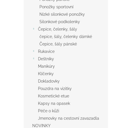
Ponožky sportovní
Nízké silonkové ponožky
Silonkové podkolenky
Čepice, čelenky, šály
čepice, šály, čelenky dámké
Čepice, šály pánské
Rukavice
Deštníky
Manikúry
Klíčenky
Dokladovky
Pouzdra na vizitky
Kosmetické etue
Kapsy na opasek
Péče o kůži
Jmenovky na cestovní zavazadla
NOVINKY