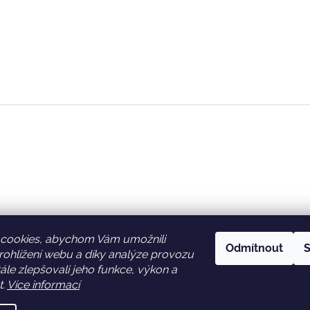
cookies, abychom Vám umožnili
Odmítnout
S
ohlížení webu a díky analýze provozu
Facebook
Věrnostní slevy
le zlepšovali jeho funkce, výkon a
t.
Více informací