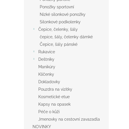
Ponožky sportovní
Nízké silonkové ponožky
Silonkové podkolenky
Čepice, čelenky, šály
čepice, šály, čelenky dámké
Čepice, šály pánské
Rukavice
Deštníky
Manikúry
Klíčenky
Dokladovky
Pouzdra na vizitky
Kosmetické etue
Kapsy na opasek
Péče o kůži
Jmenovky na cestovní zavazadla
NOVINKY