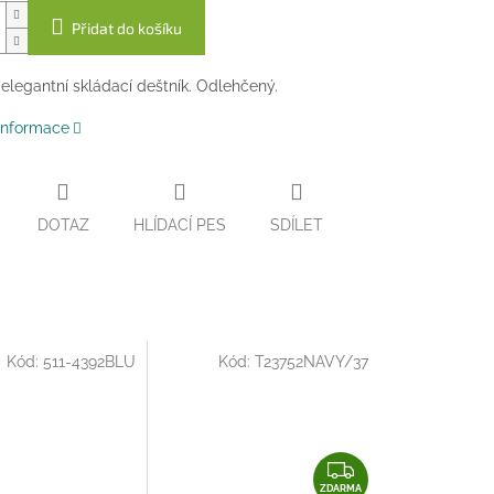
Přidat do košíku
legantní skládací deštník. Odlehčený.
 informace
DOTAZ
HLÍDACÍ PES
SDÍLET
Kód:
511-4392BLU
Kód:
T23752NAVY/37
Z
ZDARMA