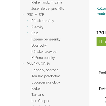
Rieker podzim-zima
Kožen
Josef Seibel jaro-léto
modr
PRO MUŽE
Pánské brašny
Aktovky
170 
Etue
Kožené peněženky
D
Dolarovky
Pánské rukavice
...
Kožené opasky
PÁNSKÁ OBUV
Sandály, pantofle
Popi
Tenisky, polobotky
Společenská obuv
Det
Rieker
Tamaris
Lee Cooper