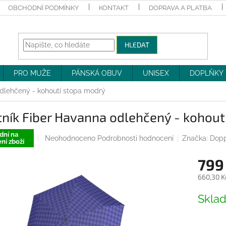
OBCHODNÍ PODMÍNKY
KONTAKT
DOPRAVA A PLATBA
HLEDAT
PRO MUŽE
PÁNSKÁ OBUV
UNISEX
DOPLŇKY
odlehčený - kohoutí stopa modrý
ník Fiber Havanna odlehčený - kohout
dní na
Průměrné
Neohodnoceno
Podrobnosti hodnocení
Značka:
Dopp
ní zboží
hodnocení
produktu
799
je
0,0
660,30 K
z
Měrná
5
Skla
cena:
hvězdiček.