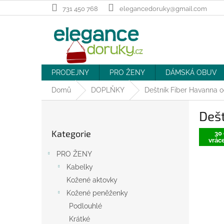
Přejít
731 450 768
elegancedoruky@gmail.com
na
obsah
PRODEJNY
PRO ŽENY
DÁMSKÁ OBUV
Domů
DOPLŇKY
Deštník Fiber Havanna 
P
Dešt
o
Přeskočit
s
Kategorie
kategorie
30 
t
vráce
r
PRO ŽENY
a
Kabelky
n
Kožené aktovky
n
í
Kožené peněženky
p
Podlouhlé
a
Krátké