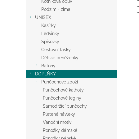
Kotníková obuv
Podzim - zima
UNISEX
Kasírky
Ledvinky
Spisovky
Cestovní tašky
Dětské peněženky
Batohy
DOPLŇKY
Punčochové zboží
Punčochové kalhoty
Punčochové legíny
Samodržící punčochy
Pletené návleky
Vánoční motiv
Ponožky dámské
Ponožky pánské