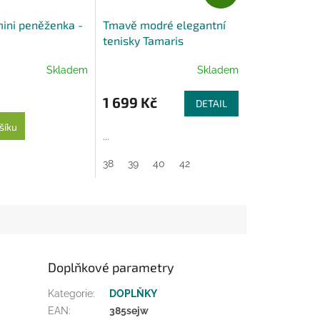
D
A
ini peněženka -
Tmavě modré elegantní
R
tenisky Tamaris
M
A
Skladem
Skladem
1 699 Kč
DETAIL
šíku
...
38
39
40
42
Doplňkové parametry
Kategorie
:
DOPLŇKY
EAN
:
385sejw