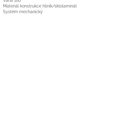
Váha 160
Materiál konstrukce hliník/sklolaminát
Systém mechanický