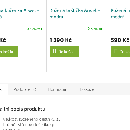
á klíčenka Arwel -
Kožená taštička Arwel -
Kožená m
á
modrá
modrá
Skladem
Skladem
Kč
1 390 Kč
590 Kč
o košíku
Do košíku
Do ko
...
...
s
Podobné (5)
Hodnocení
Diskuze
ailní popis produktu
Velikost složeného deštníku 21
Průměr střechy deštníku 90