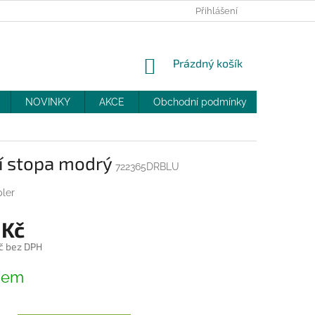
PRODEJNY
SLEVY
MOJE OBJEDNÁVKA
Přihlášení
NÁKUPNÍ
Prázdný košík
KOŠÍK
NOVINKY
AKCE
Obchodní podmínky
DOPRAV
í stopa modrý
722365DRBLU
ler
 Kč
č bez DPH
dem