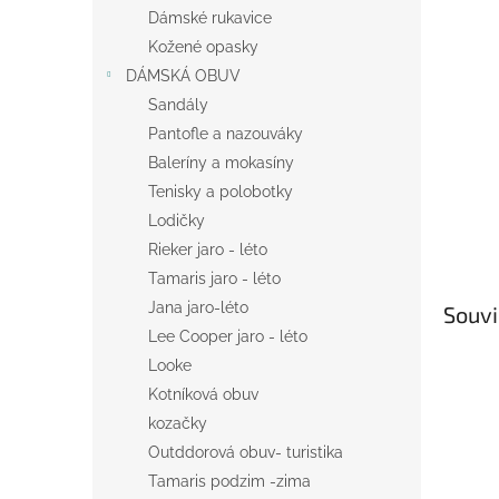
n
Dámské rukavice
e
Kožené opasky
l
DÁMSKÁ OBUV
Sandály
Pantofle a nazouváky
Baleríny a mokasíny
Tenisky a polobotky
Lodičky
Rieker jaro - léto
Tamaris jaro - léto
Jana jaro-léto
Souvi
Lee Cooper jaro - léto
Looke
Kotníková obuv
kozačky
Outddorová obuv- turistika
Tamaris podzim -zima