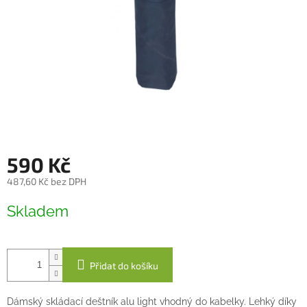
590 Kč
487,60 Kč bez DPH
Měrná
Skladem
cena:
Přidat do košíku
Dámský skládací deštník alu light vhodný do kabelky. Lehký díky