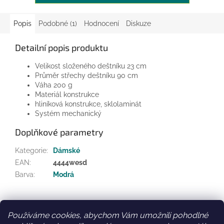
Popis
Podobné (1)
Hodnocení
Diskuze
Detailní popis produktu
Velikost složeného deštníku
23 cm
Průměr střechy deštníku
90 cm
Váha
200 g
Materiál konstrukce
hliníková konstrukce, sklolaminát
Systém
mechanický
Doplňkové parametry
Kategorie
:
Dámské
EAN
:
4444wesd
Barva
:
Modrá
Z
á
Používáme cookies, abychom Vám umožnili pohodlné
Facebook
Věrnostní slevy