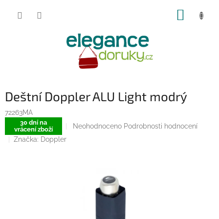
Přejít
NÁKUP
na
obsah
KOŠÍK
Deštní Doppler ALU Light modrý
72263MA
30 dní na
Průměrné
Neohodnoceno
Podrobnosti hodnocení
vrácení zboží
hodnocení
Značka:
Doppler
produktu
je
0,0
z
5
hvězdiček.