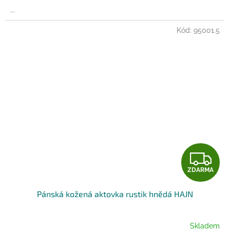
A
...
Kód:
95001.5
Z
ZDARMA
D
Pánská kožená aktovka rustik hnědá HAJN
A
R
Skladem