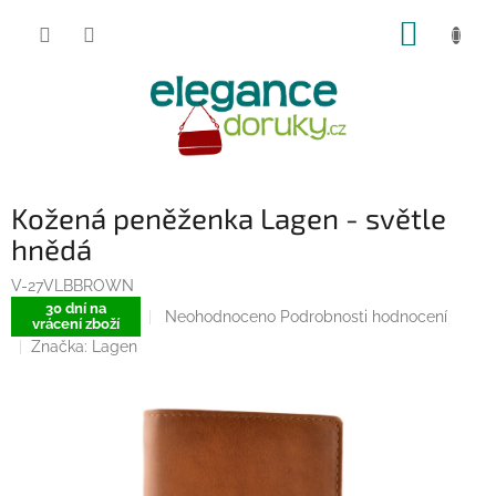
Přejít
NÁKUP
na
obsah
KOŠÍK
Kožená peněženka Lagen - světle
hnědá
V-27VLBBROWN
30 dní na
Průměrné
Neohodnoceno
Podrobnosti hodnocení
vrácení zboží
hodnocení
Značka:
Lagen
produktu
je
0,0
z
5
hvězdiček.