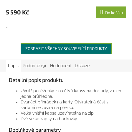
M
5 590 Kč
Do košíku
A
...
ZOBRAZIT VŠECHNY SOUVISEJÍCÍ PRODUKTY
Popis
Podobné (9)
Hodnocení
Diskuze
Detailní popis produktu
Uvnitř peněženky jsou čtyři kapsy na doklady, z nich
jedna průhledná.
Dvanáct přihrádek na karty. Otvíratelná část s
kartami se zavírá na přezku.
Velká vnitřní kapsa uzavíratelná na zip.
Dvě velké kapsy na bankovky.
Doplňkové parametry