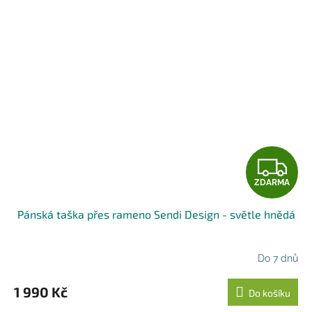
Z
ZDARMA
D
Pánská taška přes rameno Sendi Design - světle hnědá
A
R
Do 7 dnů
M
1 990 Kč
Do košíku