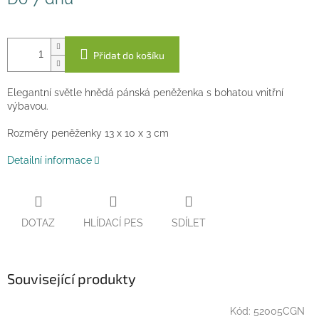
cena:
Přidat do košíku
Elegantní světle hnědá pánská peněženka s bohatou vnitřní
výbavou.
Rozměry peněženky 13 x 10 x 3 cm
Detailní informace
DOTAZ
HLÍDACÍ PES
SDÍLET
Související produkty
Kód:
52005CGN