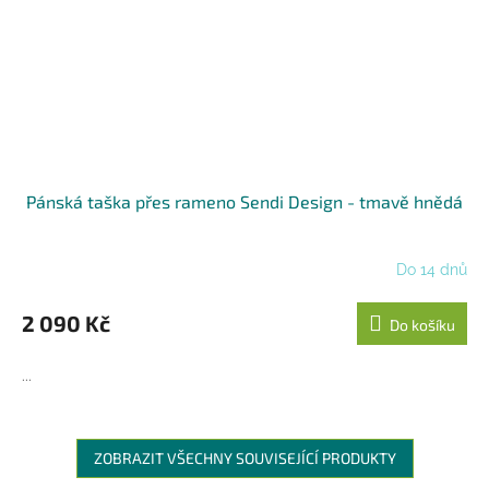
Pánská taška přes rameno Sendi Design - tmavě hnědá
Do 14 dnů
2 090 Kč
Do košíku
...
ZOBRAZIT VŠECHNY SOUVISEJÍCÍ PRODUKTY