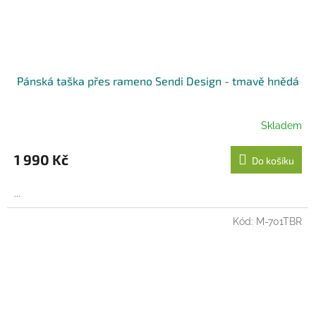
Pánská taška přes rameno Sendi Design - tmavě hnědá
Skladem
1 990 Kč
Do košíku
...
Kód:
M-701TBR