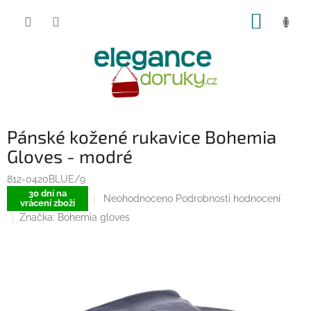
Přejít
NÁKUP
na
obsah
KOŠÍK
Pánské kožené rukavice Bohemia
Gloves - modré
812-0420BLUE/9
30 dní na
Průměrné
Neohodnoceno
Podrobnosti hodnocení
vrácení zboží
hodnocení
Značka:
Bohemia gloves
produktu
je
0,0
z
5
hvězdiček.