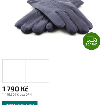
Z
ZDARMA
D
A
R
M
A
1 790 Kč
1 479,30 Kč bez DPH
Měrná