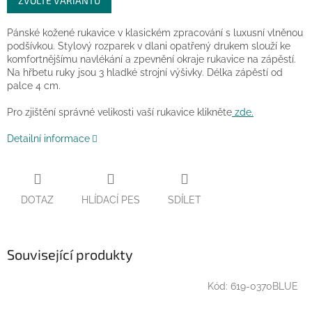
ZVOLTE VARIANTU
cena:
Pánské kožené rukavice v klasickém zpracování s luxusní vlněnou
podšívkou. Stylový rozparek v dlani opatřený drukem slouží ke
komfortnějšímu navlékání a zpevnění okraje rukavice na zápěstí.
Na hřbetu ruky jsou 3 hladké strojní výšivky. Délka zápěstí od
palce 4 cm.
Pro zjištění správné velikosti vaší rukavice klikněte
zde.
Detailní informace
DOTAZ
HLÍDACÍ PES
SDÍLET
Související produkty
Kód:
619-0370BLUE