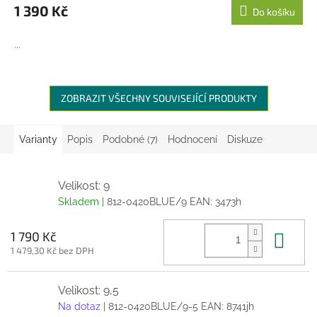
1 390 Kč
Do košíku
...
ZOBRAZIT VŠECHNY SOUVISEJÍCÍ PRODUKTY
Varianty
Popis
Podobné (7)
Hodnocení
Diskuze
Velikost: 9
Skladem
| 812-0420BLUE/9
EAN:
3473h
Do 
1 790 Kč
1 479,30 Kč bez DPH
Velikost: 9,5
Na dotaz
| 812-0420BLUE/9-5
EAN:
8741jh