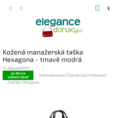
Přejít
NÁKUP
na
obsah
KOŠÍK
Kožená manažerská taška
Hexagona - tmavě modrá
H-469544NAVY
30 dní na
Průměrné
Neohodnoceno
Podrobnosti hodnocení
vrácení zboží
hodnocení
Značka:
Hexagona
produktu
je
0,0
z
5
hvězdiček.