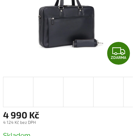
Z
ZDARMA
D
A
R
M
A
4 990 Kč
4 124 Kč bez DPH
Měrná
Skladem