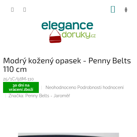
Přejít
NÁKUP
na
obsah
KOŠÍK
Modrý kožený opasek - Penny Belts
110 cm
25/1C/56M-110
30 dní na
Průměrné
Neohodnoceno
Podrobnosti hodnocení
vrácení zboží
hodnocení
Značka:
Penny Belts - Jaroměř
produktu
je
0,0
z
5
hvězdiček.