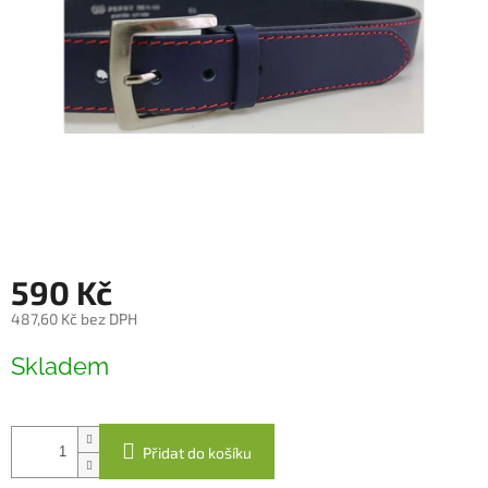
590 Kč
487,60 Kč bez DPH
Měrná
Skladem
cena:
Přidat do košíku