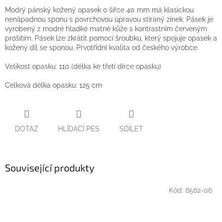
Modrý pánský kožený opasek o šířce 40 mm má klasickou
nenápadnou sponu s povrchovou úpravou stíraný zinek. Pásek je
vyrobený z modré hladké matné kůže s kontrastním červeným
prošitím. Pásek lze zkrátit pomocí šroubku, který spojuje opasek a
kožený díl se sponou. Prvotřídní kvalita od českého výrobce.
Velikost opasku: 110 (délka ke třetí dírce opasku)
Celková délka opasku: 125 cm
DOTAZ
HLÍDACÍ PES
SDÍLET
Související produkty
Kód:
6562-06