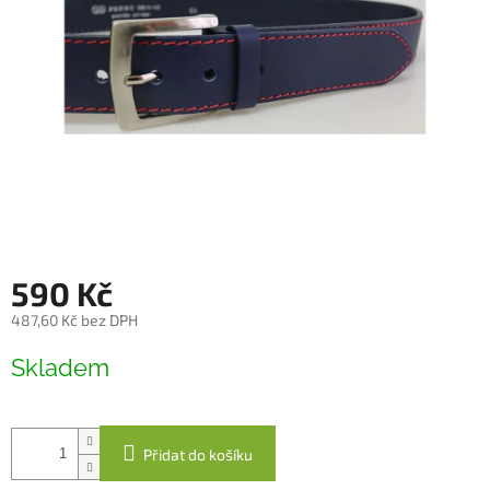
590 Kč
487,60 Kč bez DPH
Měrná
Skladem
cena:
Přidat do košíku