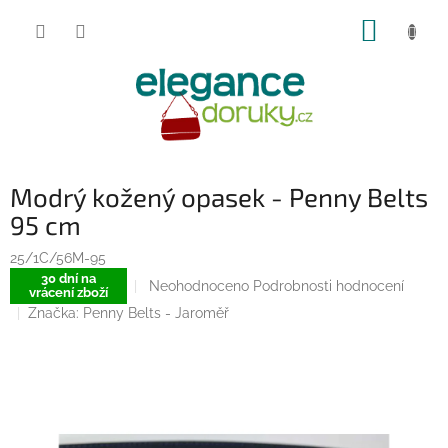
Přejít
NÁKUP
na
obsah
KOŠÍK
Modrý kožený opasek - Penny Belts
95 cm
25/1C/56M-95
30 dní na
Průměrné
Neohodnoceno
Podrobnosti hodnocení
vrácení zboží
hodnocení
Značka:
Penny Belts - Jaroměř
produktu
je
0,0
z
5
hvězdiček.