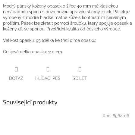
Modrý pánský kožený opasek o šířce 40 mm má klasickou
nenápadnou sponu s povrchovou úpravou stíraný zinek. Pásek je
vyrobený z modré hladké matné kůže s kontrastním červeným
prošitím. Pásek lze zkrátit pomocí šroubku, který spojuje opasek a
kožený díl se sponou. Prvotřídní kvalita od českého výrobce.
Velikost opasku: 95 (délka ke třetí dírce opasku)
Celková délka opasku: 110 cm
DOTAZ
HLÍDACÍ PES
SDÍLET
Související produkty
Kód:
6562-06