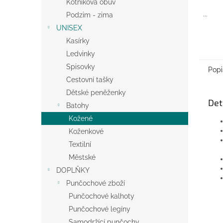
Kotníková obuv
...
Podzim - zima
UNISEX
Kasírky
Ledvinky
Spisovky
Popi
Cestovní tašky
Dětské peněženky
Det
Batohy
Kožené
Koženkové
Textilní
Městské
DOPLŇKY
Punčochové zboží
Punčochové kalhoty
Punčochové legíny
Samodržící punčochy