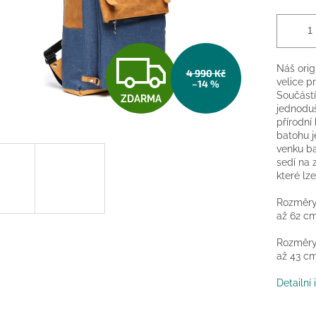
Z
Náš orig
4 990 Kč
velice p
–14 %
Součástí
ZDARMA
D
jednoduš
přírodní
batohu j
venku ba
A
sedí na
které lz
R
Rozměry 
až 62 cm
Rozměry 
M
až 43 cm
Detailní