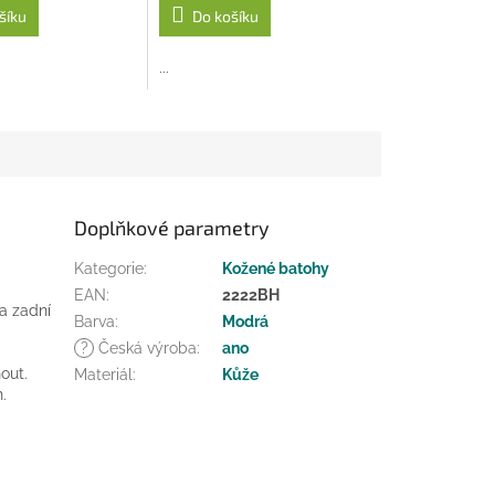
šíku
Do košíku
...
Doplňkové parametry
Kategorie
:
Kožené batohy
EAN
:
2222BH
Na zadní
Barva
:
Modrá
?
Česká výroba
:
ano
out.
Materiál
:
Kůže
.