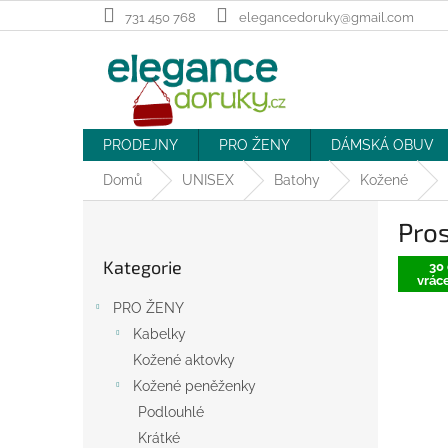
Přejít
731 450 768
elegancedoruky@gmail.com
na
obsah
PRODEJNY
PRO ŽENY
DÁMSKÁ OBUV
Domů
UNISEX
Batohy
Kožené
P
Pros
o
Přeskočit
s
Kategorie
kategorie
30 
t
vráce
r
PRO ŽENY
a
Kabelky
n
Kožené aktovky
n
í
Kožené peněženky
p
Podlouhlé
a
Krátké