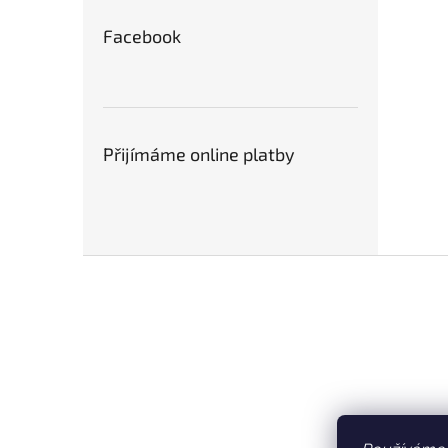
Facebook
Přijímáme online platby
Z
á
p
a
t
í