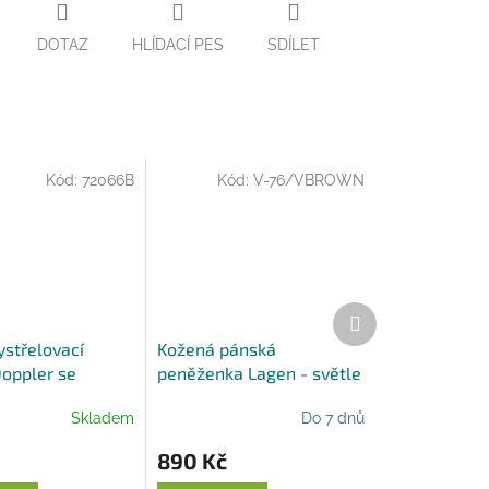
DOTAZ
HLÍDACÍ PES
SDÍLET
Kód:
72066B
Kód:
V-76/VBROWN
Další
produkt
ystřelovací
Kožená pánská
Doppler se
peněženka Lagen - světle
rukojetí - černý
hnědá
Skladem
Do 7 dnů
890 Kč