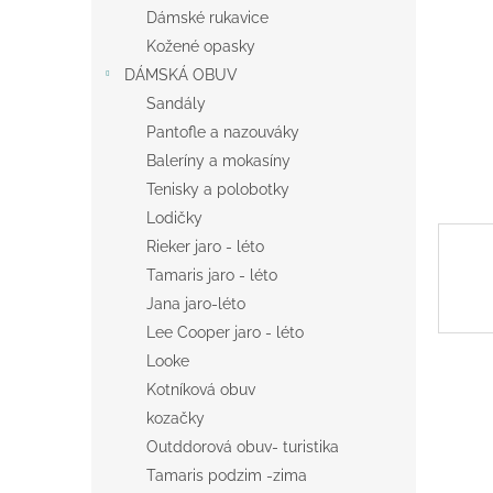
n
Dámské rukavice
e
Kožené opasky
l
DÁMSKÁ OBUV
Sandály
Pantofle a nazouváky
Baleríny a mokasíny
Tenisky a polobotky
Lodičky
Rieker jaro - léto
Tamaris jaro - léto
Jana jaro-léto
Lee Cooper jaro - léto
Looke
Kotníková obuv
kozačky
Outddorová obuv- turistika
Tamaris podzim -zima