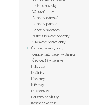
Pletené návleky
Vánoční motiv
Ponožky dámské
Ponožky pánské
Ponožky sportovní
Nízké silonkové ponožky
Silonkové podkolenky
Čepice, čelenky, šály
čepice, šály, čelenky dámké
Čepice, šály pánské
Rukavice
Deštníky
Manikúry
Klíčenky
Dokladovky
Pouzdra na vizitky
Kosmetické etue