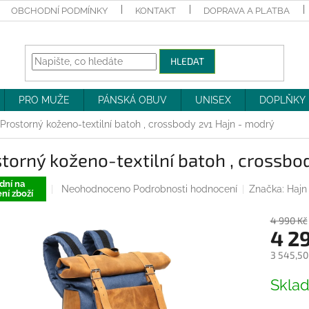
OBCHODNÍ PODMÍNKY
KONTAKT
DOPRAVA A PLATBA
HLEDAT
PRO MUŽE
PÁNSKÁ OBUV
UNISEX
DOPLŇKY
Prostorný koženo-textilní batoh , crossbody 2v1 Hajn - modrý
torný koženo-textilní batoh , crossbo
dní na
Průměrné
Neohodnoceno
Podrobnosti hodnocení
Značka:
Hajn
ní zboží
hodnocení
produktu
4 990 Kč
je
4 2
0,0
z
3 545,50
5
Měrná
hvězdiček.
Skla
cena: