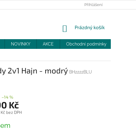
PRODEJNY
SLEVY
MOJE OBJEDNÁVKA
Přihlášení
NÁKUPNÍ
Prázdný košík
KOŠÍK
NOVINKY
AKCE
Obchodní podmínky
DOPRAV
dy 2v1 Hajn - modrý
BH2222BLU
–14 %
90 Kč
 Kč bez DPH
dem