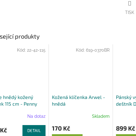
A
TISK
sející produkty
Kód:
22-42-115
Kód:
619-0370BR
e hnědý kožený
Kožená klíčenka Arwel -
Pánský v
k 115 cm - Penny
hnědá
deštník 
zahnutou 
Na dotaz
Skladem
170 Kč
899 Kč
 Kč
DETAIL