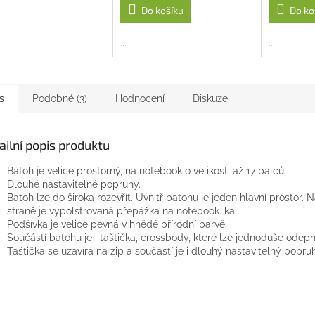
Do košíku
Do ko
...
...
s
Podobné (3)
Hodnocení
Diskuze
ailní popis produktu
Batoh je velice prostorný, na notebook o velikosti až 17 palců
Dlouhé nastavitelné popruhy.
Batoh lze do široka rozevřít. Uvnitř batohu je jeden hlavní prostor. 
straně je vypolstrovaná přepážka na notebook. ka
Podšívka je velice pevná v hnědé přírodní barvě.
Součástí batohu je i taštička, crossbody, které lze jednoduše odepn
Taštička se uzavírá na zip a součástí je i dlouhý nastavitelný popruh