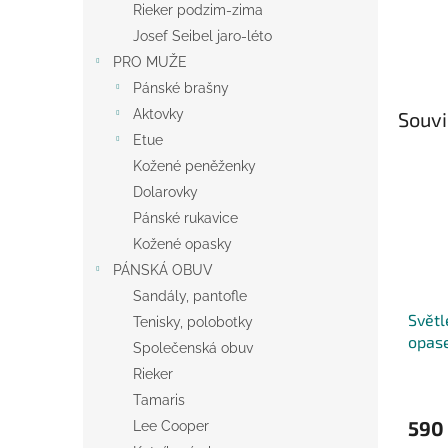
Rieker podzim-zima
Josef Seibel jaro-léto
PRO MUŽE
Pánské brašny
Aktovky
Souvi
Etue
Kožené peněženky
Dolarovky
Pánské rukavice
Kožené opasky
PÁNSKÁ OBUV
Sandály, pantofle
Světl
Tenisky, polobotky
opase
Společenská obuv
Belts
Rieker
Tamaris
590
Lee Cooper