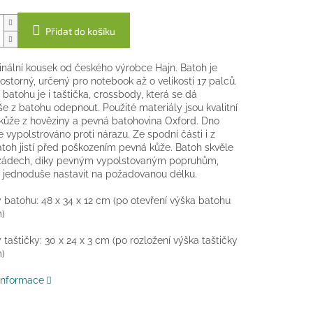
Přidat do košíku
inální kousek od českého výrobce Hajn. Batoh je
rostorný, určený pro notebook až o velikosti 17 palců.
 batohu je i taštička, crossbody, která se dá
e z batohu odepnout. Použité materiály jsou kvalitní
 kůže z hověziny a pevná batohovina Oxford. Dno
e vypolstrováno proti nárazu. Ze spodní části i z
toh jistí před poškozením pevná kůže. Batoh skvěle
 zádech, díky pevným vypolstovaným popruhům,
e jednoduše nastavit na požadovanou délku.
batohu: 48 x 34 x 12 cm (po otevření výška batohu
)
taštičky: 30 x 24 x 3 cm (po rozložení výška taštičky
)
 informace