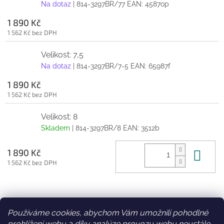
Na dotaz
| 814-3297BR/77
EAN:
4587op
1 890 Kč
1 562 Kč bez DPH
Velikost: 7,5
Na dotaz
| 814-3297BR/7-5
EAN:
65987f
1 890 Kč
1 562 Kč bez DPH
Velikost: 8
Skladem
| 814-3297BR/8
EAN:
3512b
Do 
1 890 Kč
1 562 Kč bez DPH
Z
á
Používáme cookies, abychom Vám umožnili pohodlné
Facebook
Věrnostní slevy
p
prohlížení webu a díky analýze provozu webu neustále