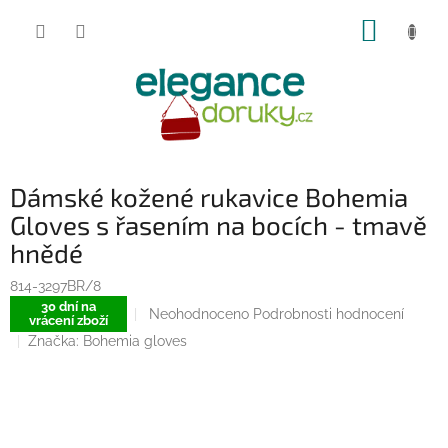
Přejít
NÁKUP
na
obsah
KOŠÍK
Dámské kožené rukavice Bohemia
Gloves s řasením na bocích - tmavě
hnědé
814-3297BR/8
30 dní na
Průměrné
Neohodnoceno
Podrobnosti hodnocení
vrácení zboží
hodnocení
Značka:
Bohemia gloves
produktu
je
0,0
z
5
hvězdiček.