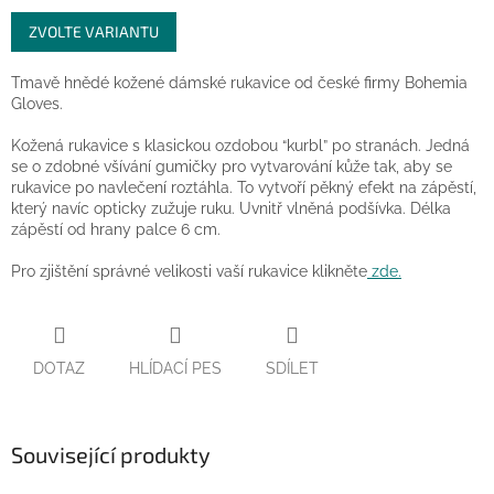
Měrná
ZVOLTE VARIANTU
cena:
Tmavě hnědé kožené dámské rukavice od české firmy Bohemia
Gloves.
Kožená rukavice s klasickou ozdobou “kurbl” po stranách. Jedná
se o zdobné všívání gumičky pro vytvarování kůže tak, aby se
rukavice po navlečení roztáhla. To vytvoří pěkný efekt na zápěstí,
který navíc opticky zužuje ruku. Uvnitř vlněná podšívka. Délka
zápěstí od hrany palce 6 cm.
Pro zjištění správné velikosti vaší rukavice klikněte
zde.
DOTAZ
HLÍDACÍ PES
SDÍLET
Související produkty