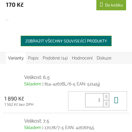
170 Kč
Do košíku
...
ZOBRAZIT VŠECHNY SOUVISEJÍCÍ PRODUKTY
Varianty
Popis
Podobné (14)
Hodnocení
Diskuze
Velikost: 6,5
Skladem
| 814-4267BL/6-5
EAN:
52145jj
Do 
1 890 Kč
1 562 Kč bez DPH
Velikost: 7,5
Skladem
| 17078/7-5
EAN:
4267bh55