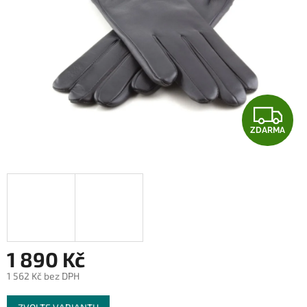
Z
ZDARMA
D
A
R
M
A
1 890 Kč
1 562 Kč bez DPH
Měrná