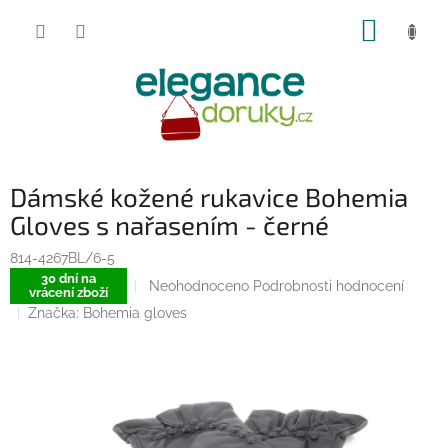
Přejít
NÁKUP
na
obsah
KOŠÍK
Dámské kožené rukavice Bohemia
Gloves s nařasením - černé
814-4267BL/6-5
30 dní na
Průměrné
Neohodnoceno
Podrobnosti hodnocení
vrácení zboží
hodnocení
Značka:
Bohemia gloves
produktu
je
0,0
z
5
hvězdiček.