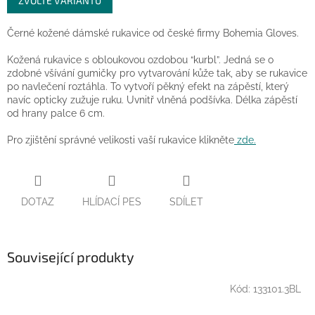
ZVOLTE VARIANTU
cena:
Černé kožené dámské rukavice od české firmy Bohemia Gloves.
Kožená rukavice s obloukovou ozdobou “kurbl”. Jedná se o
zdobné všívání gumičky pro vytvarování kůže tak, aby se rukavice
po navlečení roztáhla. To vytvoří pěkný efekt na zápěstí, který
navíc opticky zužuje ruku. Uvnitř vlněná podšívka. Délka zápěstí
od hrany palce 6 cm.
Pro zjištění správné velikosti vaší rukavice klikněte
zde.
DOTAZ
HLÍDACÍ PES
SDÍLET
Související produkty
Kód:
133101.3BL