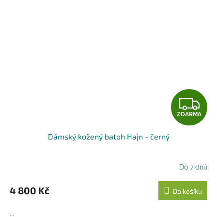
Z
ZDARMA
D
Dámský kožený batoh Hajn - černý
A
R
Do 7 dnů
M
4 800 Kč
Do košíku
A
...