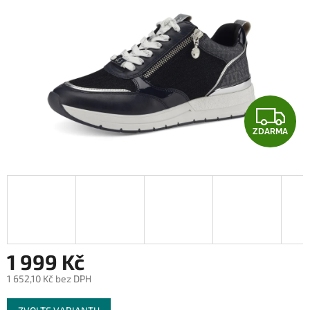
Z
ZDARMA
D
A
R
M
A
1 999 Kč
1 652,10 Kč bez DPH
Měrná