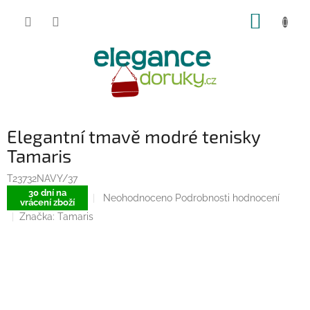
Přejít
NÁKUP
na
obsah
KOŠÍK
Elegantní tmavě modré tenisky
Tamaris
T23732NAVY/37
30 dní na
Průměrné
Neohodnoceno
Podrobnosti hodnocení
vrácení zboží
hodnocení
Značka:
Tamaris
produktu
je
0,0
z
5
hvězdiček.