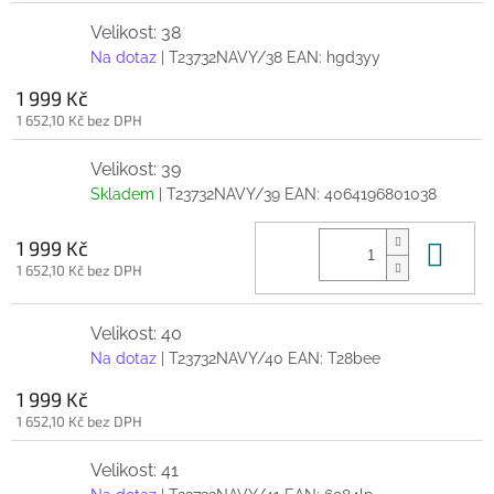
Velikost: 38
Na dotaz
| T23732NAVY/38
EAN:
hgd3yy
1 999 Kč
1 652,10 Kč bez DPH
Velikost: 39
Skladem
| T23732NAVY/39
EAN:
4064196801038
Do 
1 999 Kč
1 652,10 Kč bez DPH
Velikost: 40
Na dotaz
| T23732NAVY/40
EAN:
T28bee
1 999 Kč
1 652,10 Kč bez DPH
Velikost: 41