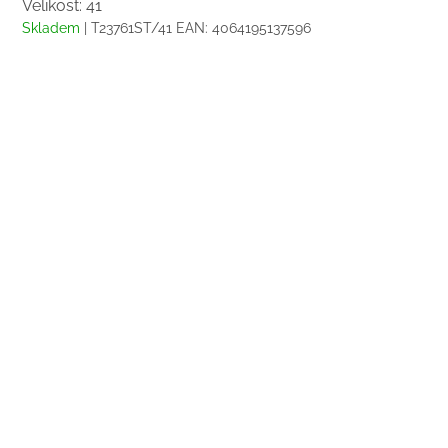
Velikost: 41
Skladem
| T23761ST/41
EAN:
4064195137596