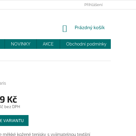
PRODEJNY
SLEVY
MOJE OBJEDNÁVKA
Přihlášení
NÁKUPNÍ
Prázdný košík
KOŠÍK
NOVINKY
AKCE
Obchodní podmínky
DOPRAV
ris
9 Kč
 Kč bez DPH
E VARIANTU
 měkké kožené tenisky s vyjímatelnou textilní