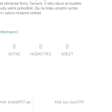
od německé firmy Tamaris. V této obuvi se budete
ravdu velmi pohodlně. Zip na boku umožní rychlé
í i velice moderní vzhled.
 informace
DOTAZ
HLÍDACÍ PES
SDÍLET
Kód:
20184WST-90
Kód:
511-2120STR