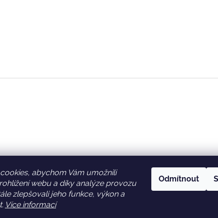
cookies, abychom Vám umožnili
Odmítnout
S
ohlížení webu a díky analýze provozu
Facebook
Věrnostní slevy
le zlepšovali jeho funkce, výkon a
t.
Více informací