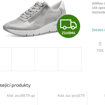
stélkou 
cítit op
nazouván
Z
Detailní
ZDARMA
D
TISK
A
R
M
sející produkty
Kód:
20178STR-90
Kód:
212-3013STR