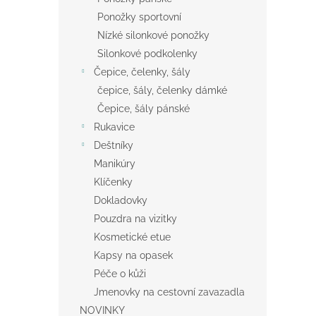
Ponožky sportovní
Nízké silonkové ponožky
Silonkové podkolenky
Čepice, čelenky, šály
čepice, šály, čelenky dámké
Čepice, šály pánské
Rukavice
Deštníky
Manikúry
Klíčenky
Dokladovky
Pouzdra na vizitky
Kosmetické etue
Kapsy na opasek
Péče o kůži
Jmenovky na cestovní zavazadla
NOVINKY