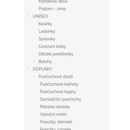
Kotníková obuv
Podzim - zima
UNISEX
Kasírky
Ledvinky
Spisovky
Cestovní tašky
Dětské peněženky
Batohy
DOPLŇKY
Punčochové zboží
Punčochové kalhoty
Punčochové legíny
Samodržící punčochy
Pletené návleky
Vánoční motiv
Ponožky dámské
Ponožky pánské