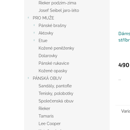
Rieker podzim-zima
Josef Seibel jaro-léto
PRO MUŽE
Pánské brašny
Dáms
Aktovky
stříb
Etue
Belts
Kožené peněženky
Dolarovky
Pánské rukavice
490
Kožené opasky
PÁNSKÁ OBUV
...
Sandály, pantofle
Tenisky, polobotky
Společenská obuv
Rieker
Vari
Tamaris
Lee Cooper