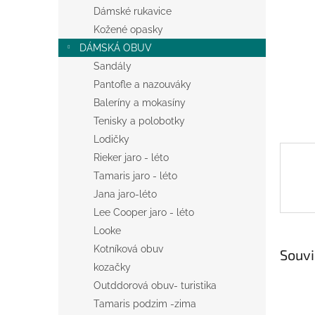
n
Dámské rukavice
e
Kožené opasky
l
DÁMSKÁ OBUV
Sandály
Pantofle a nazouváky
Baleríny a mokasíny
Tenisky a polobotky
Lodičky
Rieker jaro - léto
Tamaris jaro - léto
Jana jaro-léto
Lee Cooper jaro - léto
Looke
Kotníková obuv
Souvi
kozačky
Outddorová obuv- turistika
Tamaris podzim -zima