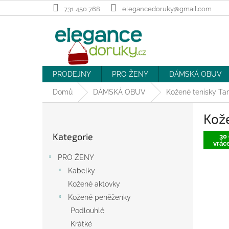
Přejít
731 450 768
elegancedoruky@gmail.com
na
obsah
PRODEJNY
PRO ŽENY
DÁMSKÁ OBUV
Domů
DÁMSKÁ OBUV
Kožené tenisky Tam
P
Kože
o
Přeskočit
s
Kategorie
kategorie
30 
t
vráce
r
PRO ŽENY
a
Kabelky
n
Kožené aktovky
n
í
Kožené peněženky
p
Podlouhlé
a
Krátké