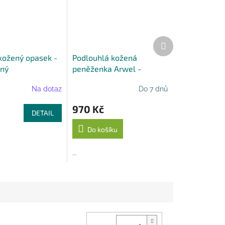
Další
produkt
ožený opasek -
Podlouhlá kožená
rný
peněženka Arwel -
stříbrná
Na dotaz
Do 7 dnů
970 Kč
DETAIL
Do košíku
...