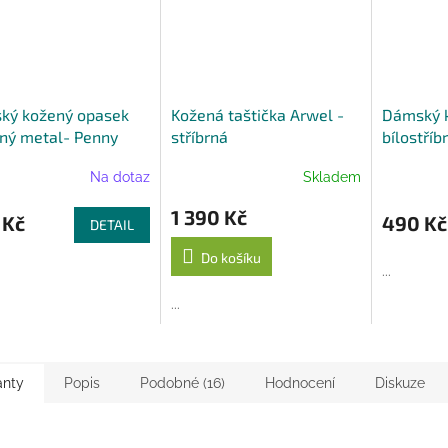
A
ký kožený opasek
Kožená taštička Arwel -
Dámský k
rný metal- Penny
stříbrná
bílostříb
 90 cm
Na dotaz
Skladem
1 390 Kč
 Kč
490 Kč
DETAIL
Do košíku
...
...
anty
Popis
Podobné (16)
Hodnocení
Diskuze