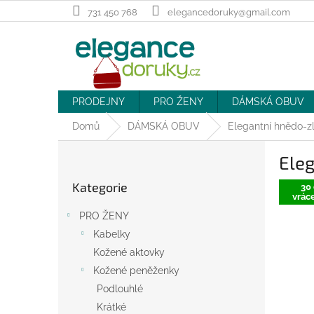
Přejít
731 450 768
elegancedoruky@gmail.com
na
obsah
PRODEJNY
PRO ŽENY
DÁMSKÁ OBUV
Domů
DÁMSKÁ OBUV
Elegantní hnědo-zl
P
Eleg
o
Přeskočit
s
Kategorie
kategorie
30 
t
vráce
r
PRO ŽENY
a
Kabelky
n
Kožené aktovky
n
í
Kožené peněženky
p
Podlouhlé
a
Krátké