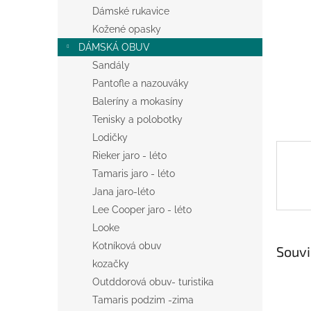
n
Dámské rukavice
e
Kožené opasky
l
DÁMSKÁ OBUV
Sandály
Pantofle a nazouváky
Baleríny a mokasíny
Tenisky a polobotky
Lodičky
Rieker jaro - léto
Tamaris jaro - léto
Jana jaro-léto
Lee Cooper jaro - léto
Looke
Kotníková obuv
Souvi
kozačky
Outddorová obuv- turistika
Tamaris podzim -zima