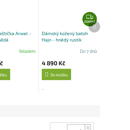
Z
D
ZDARMA
Další
produkt
A
aštička Arwel -
Dámský kožený batoh
R
nědá
Hajn - hnědý rustik
M
A
Skladem
Do 7 dnů
č
4 890 Kč
šíku
Do košíku
...