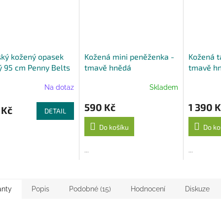
A
ký kožený opasek
Kožená mini peněženka -
Kožená t
 95 cm Penny Belts
tmavě hnědá
tmavě h
Na dotaz
Skladem
590 Kč
1 390 K
 Kč
DETAIL
Do košíku
Do ko
...
...
anty
Popis
Podobné (15)
Hodnocení
Diskuze