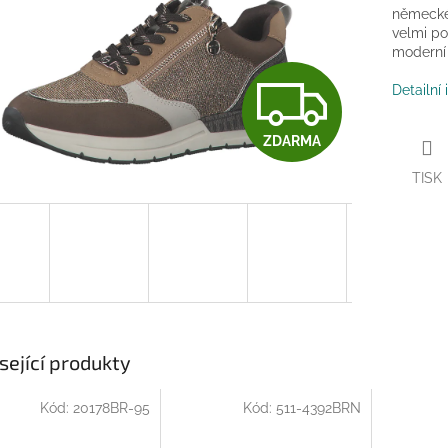
německé 
velmi po
moderní 
Z
Detailní
ZDARMA
D
TISK
A
R
M
sející produkty
Kód:
20178BR-95
Kód:
511-4392BRN