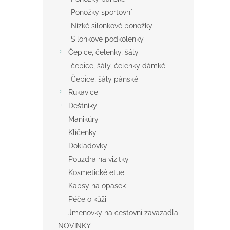
Ponožky sportovní
Nízké silonkové ponožky
Silonkové podkolenky
Čepice, čelenky, šály
čepice, šály, čelenky dámké
Čepice, šály pánské
Rukavice
Deštníky
Manikúry
Klíčenky
Dokladovky
Pouzdra na vizitky
Kosmetické etue
Kapsy na opasek
Péče o kůži
Jmenovky na cestovní zavazadla
NOVINKY