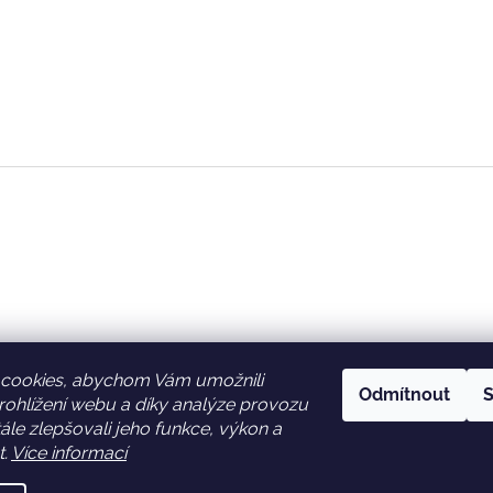
cookies, abychom Vám umožnili
Odmítnout
S
ohlížení webu a díky analýze provozu
Facebook
Věrnostní slevy
le zlepšovali jeho funkce, výkon a
t.
Více informací