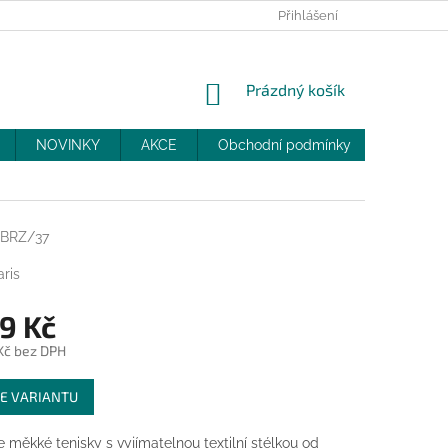
PRODEJNY
SLEVY
MOJE OBJEDNÁVKA
Přihlášení
NÁKUPNÍ
Prázdný košík
KOŠÍK
NOVINKY
AKCE
Obchodní podmínky
DOPRAV
2BRZ/37
ris
9 Kč
 Kč bez DPH
E VARIANTU
 měkké tenisky s vyjímatelnou textilní stélkou od