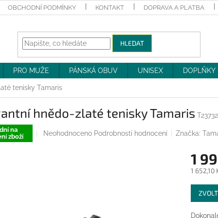
OBCHODNÍ PODMÍNKY
KONTAKT
DOPRAVA A PLATBA
HLEDAT
PRO MUŽE
PÁNSKÁ OBUV
UNISEX
DOPLŇKY
até tenisky Tamaris
antní hnědo-zlaté tenisky Tamaris
T2373
dní na
Průměrné
Neohodnoceno
Podrobnosti hodnocení
Značka:
Tama
ní zboží
hodnocení
produktu
1 99
je
0,0
1 652,10
z
Měrná
5
ZVOLT
cena:
hvězdiček.
Dokonale