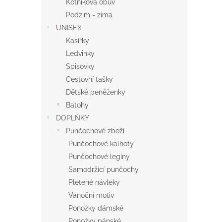
Kotníková obuv
Podzim - zima
UNISEX
Kasírky
Ledvinky
Spisovky
Cestovní tašky
Dětské peněženky
Batohy
DOPLŇKY
Punčochové zboží
Punčochové kalhoty
Punčochové legíny
Samodržící punčochy
Pletené návleky
Vánoční motiv
Ponožky dámské
Ponožky pánské