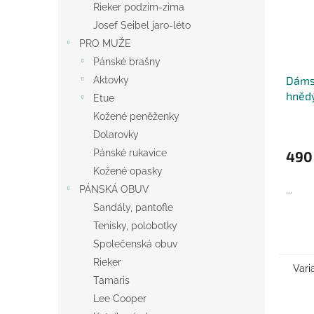
Rieker podzim-zima
Josef Seibel jaro-léto
PRO MUŽE
Pánské brašny
Dáms
Aktovky
hnědý
Etue
Kožené peněženky
Dolarovky
Pánské rukavice
490
Kožené opasky
PÁNSKÁ OBUV
...
Sandály, pantofle
Tenisky, polobotky
Společenská obuv
Rieker
Vari
Tamaris
Lee Cooper