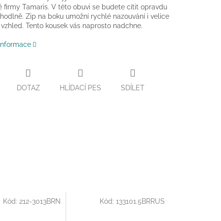
firmy Tamaris. V této obuvi se budete cítit opravdu
hodlně. Zip na boku umožní rychlé nazouvání i velice
vzhled. Tento kousek vás naprosto nadchne.
 informace
DOTAZ
HLÍDACÍ PES
SDÍLET
Kód:
212-3013BRN
Kód:
133101.5BRRUS