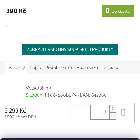
390 Kč
Do košíku
...
ZOBRAZIT VŠECHNY SOUVISEJÍCÍ PRODUKTY
Varianty
Popis
Podobné (16)
Hodnocení
Diskuze
Velikost: 39
Skladem
| TC84200BE/39
EAN:
84200c
Do 
2 299 Kč
1 900 Kč bez DPH