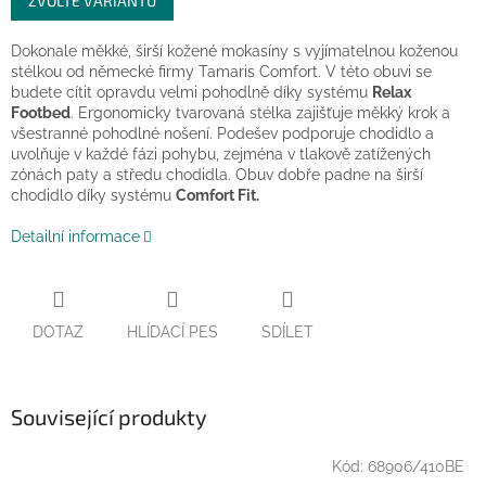
ZVOLTE VARIANTU
cena:
Dokonale měkké, širší kožené mokasíny s vyjímatelnou koženou
stélkou od německé firmy Tamaris Comfort. V této obuvi se
budete cítit opravdu velmi pohodlně díky systému
Relax
Footbed
. Ergonomicky tvarovaná stélka zajišťuje měkký krok a
všestranné pohodlné nošení. Podešev podporuje chodidlo a
uvolňuje v každé fázi pohybu, zejména v tlakově zatížených
zónách paty a středu chodidla. Obuv dobře padne na širší
chodidlo díky systému
Comfort Fit.
Detailní informace
DOTAZ
HLÍDACÍ PES
SDÍLET
Související produkty
Kód:
68906/410BE