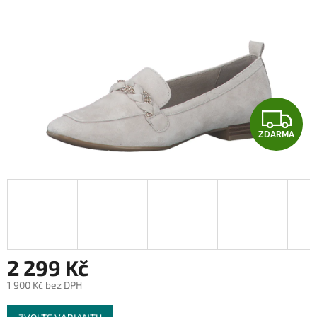
Z
ZDARMA
D
A
R
M
A
2 299 Kč
1 900 Kč bez DPH
Měrná