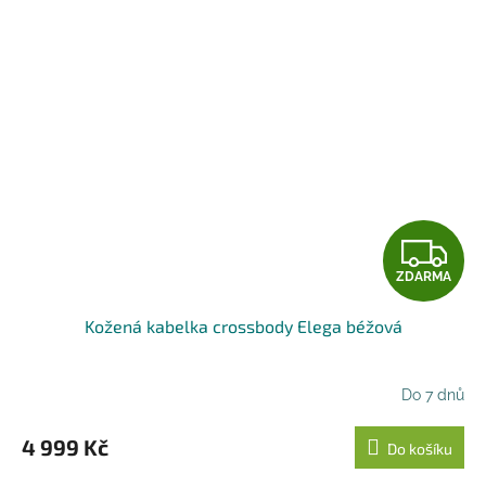
Z
ZDARMA
D
Kožená kabelka crossbody Elega béžová
A
R
Do 7 dnů
M
4 999 Kč
Do košíku
A