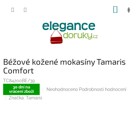
Přejít
NÁKUP
na
obsah
KOŠÍK
Béžové kožené mokasíny Tamaris
Comfort
TC84200BE/39
30 dní na
Průměrné
Neohodnoceno
Podrobnosti hodnocení
vrácení zboží
hodnocení
Značka:
Tamaris
produktu
je
0,0
z
5
hvězdiček.