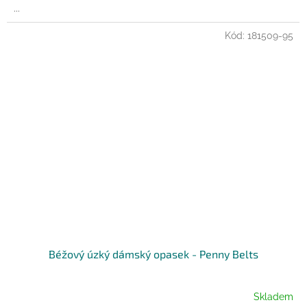
...
Kód:
181509-95
Béžový úzký dámský opasek - Penny Belts
Skladem