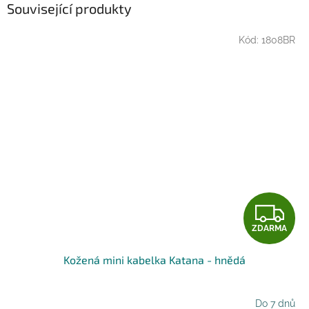
Související produkty
Kód:
1808BR
Z
ZDARMA
D
Kožená mini kabelka Katana - hnědá
A
R
Do 7 dnů