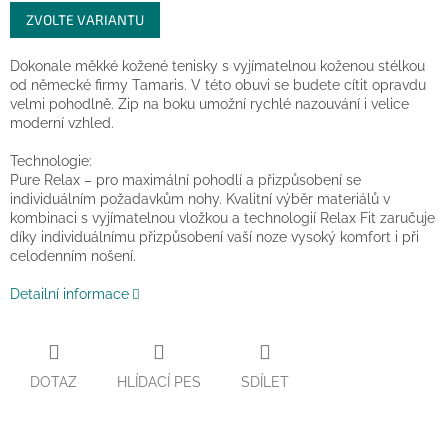
Měrná
ZVOLTE VARIANTU
cena:
Dokonale měkké kožené tenisky s vyjímatelnou koženou stélkou
od německé firmy Tamaris. V této obuvi se budete cítit opravdu
velmi pohodlně. Zip na boku umožní rychlé nazouvání i velice
moderní vzhled.
Technologie:
Pure Relax – pro maximální pohodlí a přizpůsobení se
individuálním požadavkům nohy. Kvalitní výběr materiálů v
kombinaci s vyjímatelnou vložkou a technologií Relax Fit zaručuje
díky individuálnímu přizpůsobení vaší noze vysoký komfort i při
celodenním nošení.
Detailní informace
DOTAZ
HLÍDACÍ PES
SDÍLET