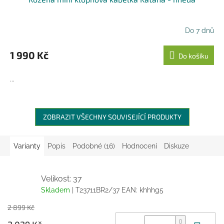
A
R
Do 7 dnů
M
1 990 Kč
Do košíku
A
...
ZOBRAZIT VŠECHNY SOUVISEJÍCÍ PRODUKTY
Varianty
Popis
Podobné (16)
Hodnocení
Diskuze
Velikost: 37
Skladem
| T23711BR2/37
EAN:
khhhg5
2 899 Kč