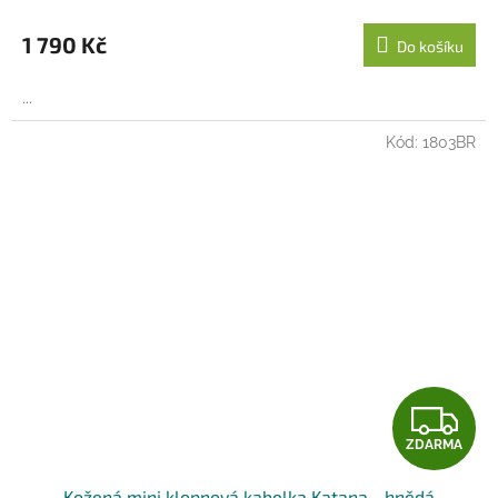
M
1 790 Kč
Do košíku
A
...
Kód:
1803BR
Z
ZDARMA
D
Kožená mini klopnová kabelka Katana - hnědá