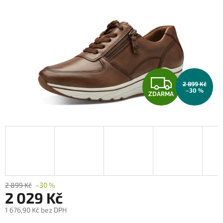
Z
2 899 Kč
–30 %
ZDARMA
D
A
R
M
A
2 899 Kč
–30 %
2 029 Kč
1 676,90 Kč bez DPH