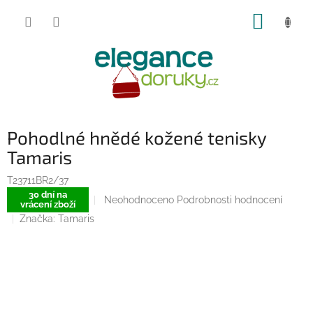
Přejít
NÁKUP
na
obsah
KOŠÍK
Pohodlné hnědé kožené tenisky
Tamaris
T23711BR2/37
30 dní na
Průměrné
Neohodnoceno
Podrobnosti hodnocení
vrácení zboží
hodnocení
Značka:
Tamaris
produktu
je
0,0
z
5
hvězdiček.