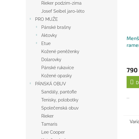
Rieker podzim-zima
Josef Seibel jaro-léto
PRO MUŽE
Pánské brašny
Aktovky
Menší
Etue
ramen
Katan
Kožené peněženky
- čer
Dolarovky
Pánské rukavice
790
Kožené opasky
D
PÁNSKÁ OBUV
Sandály, pantofle
...
Tenisky, polobotky
Společenská obuv
Rieker
Vari
Tamaris
Lee Cooper