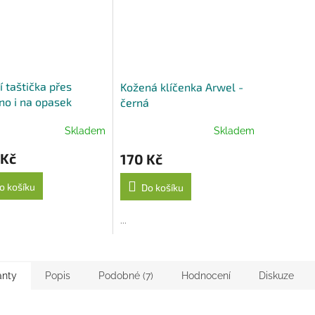
A
 taštička přes
Kožená klíčenka Arwel -
o i na opasek
černá
a z pevného textilu
Skladem
Skladem
nošedá
 Kč
170 Kč
o košíku
Do košíku
...
anty
Popis
Podobné (7)
Hodnocení
Diskuze