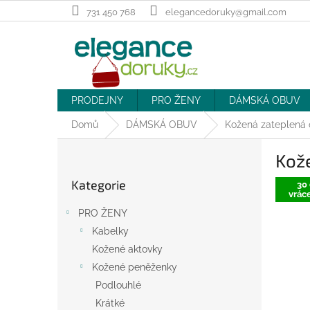
Přejít
731 450 768
elegancedoruky@gmail.com
na
obsah
PRODEJNY
PRO ŽENY
DÁMSKÁ OBUV
Domů
DÁMSKÁ OBUV
Kožená zateplená 
P
Kož
o
Přeskočit
s
Kategorie
kategorie
30 
t
vráce
r
PRO ŽENY
a
Kabelky
n
Kožené aktovky
n
í
Kožené peněženky
p
Podlouhlé
a
Krátké