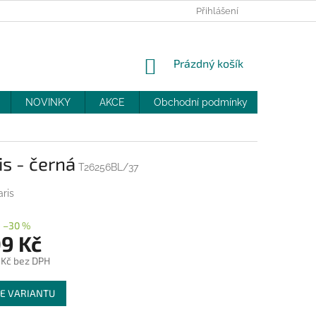
PRODEJNY
SLEVY
MOJE OBJEDNÁVKA
Přihlášení
NÁKUPNÍ
Prázdný košík
KOŠÍK
NOVINKY
AKCE
Obchodní podmínky
DOPRAV
s - černá
T26256BL/37
ris
–30 %
09 Kč
 Kč bez DPH
E VARIANTU