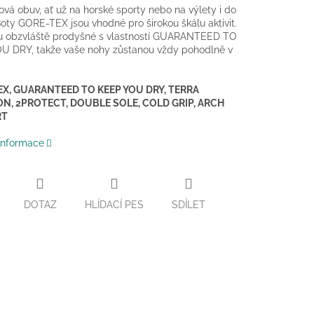
vá obuv, ať už na horské sporty nebo na výlety i do
oty GORE-TEX jsou vhodné pro širokou škálu aktivit.
ou obzvláště prodyšné s vlastností GUARANTEED TO
U DRY, takže vaše nohy zůstanou vždy pohodlně v
X, GUARANTEED TO KEEP YOU DRY, TERRA
N, 2PROTECT, DOUBLE SOLE, COLD GRIP, ARCH
RT
 informace
DOTAZ
HLÍDACÍ PES
SDÍLET