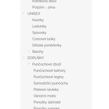
Kotníková obuv
Podzim - zima
UNISEX
Kasírky
Ledvinky
Spisovky
Cestovní tašky
Dětské peněženky
Batohy
DOPLŇKY
Punčochové zboží
Punčochové kalhoty
Punčochové legíny
Samodržící punčochy
Pletené návleky
Vánoční motiv
Ponožky dámské
Ponožky pánské