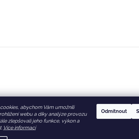
cookies, abychom Vám umožnili
Odmítnout
S
ohlížení webu a díky analýze provozu
Facebook
Věrnostní slevy
le zlepšovali jeho funkce, výkon a
t.
Více informací