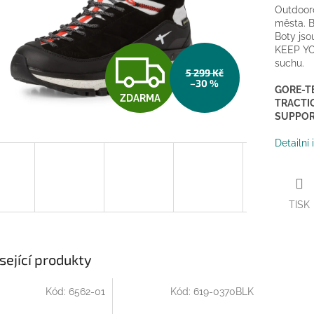
Outdooro
města. B
Boty js
KEEP YO
Z
suchu.
5 299 Kč
–30 %
GORE-TE
ZDARMA
D
TRACTIO
SUPPO
Detailní
A
R
TISK
M
sející produkty
Kód:
6562-01
Kód:
619-0370BLK