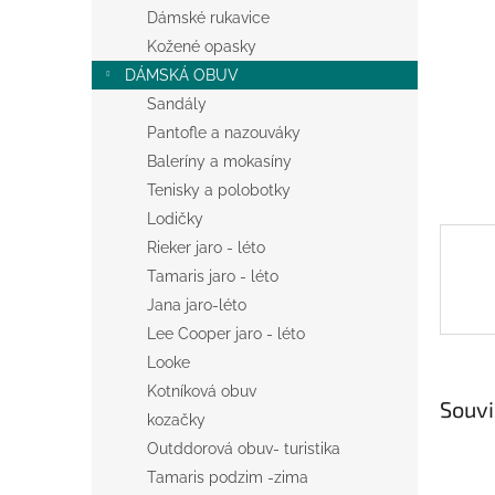
n
Dámské rukavice
e
Kožené opasky
l
DÁMSKÁ OBUV
Sandály
Pantofle a nazouváky
Baleríny a mokasíny
Tenisky a polobotky
Lodičky
Rieker jaro - léto
Tamaris jaro - léto
Jana jaro-léto
Lee Cooper jaro - léto
Looke
Kotníková obuv
Souvi
kozačky
Outddorová obuv- turistika
Tamaris podzim -zima