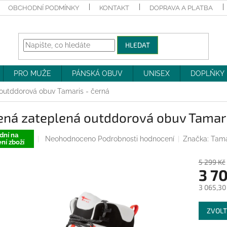
OBCHODNÍ PODMÍNKY
KONTAKT
DOPRAVA A PLATBA
HLEDAT
PRO MUŽE
PÁNSKÁ OBUV
UNISEX
DOPLŇKY
outddorová obuv Tamaris - černá
ená zateplená outddorová obuv Tamari
dní na
Průměrné
Neohodnoceno
Podrobnosti hodnocení
Značka:
Tama
ní zboží
hodnocení
produktu
5 299 Kč
je
3 7
0,0
z
3 065,30
5
Měrná
hvězdiček.
ZVOLT
cena: