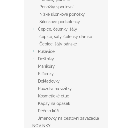
Ponožky sportovní
Nízké silonkové ponožky
Silonkové podkolenky
Čepice, čelenky, šály
čepice, šály, čelenky dámké
Čepice, šály pánské
Rukavice
Deštníky
Manikúry
Klíčenky
Dokladovky
Pouzdra na vizitky
Kosmetické etue
Kapsy na opasek
Péče o kůži
Jmenovky na cestovní zavazadla
NOVINKY