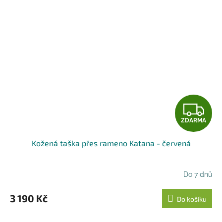
Z
ZDARMA
D
Kožená taška přes rameno Katana - červená
A
R
Do 7 dnů
M
3 190 Kč
Do košíku
A