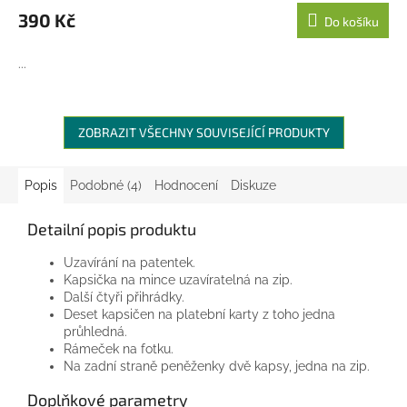
390 Kč
Do košíku
...
ZOBRAZIT VŠECHNY SOUVISEJÍCÍ PRODUKTY
Popis
Podobné (4)
Hodnocení
Diskuze
Detailní popis produktu
Uzavírání na patentek.
Kapsička na mince uzavíratelná na zip.
Další čtyři přihrádky.
Deset kapsičen na platební karty z toho jedna
průhledná.
Rámeček na fotku.
Na zadní straně peněženky dvě kapsy, jedna na zip.
Doplňkové parametry